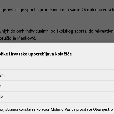
jetivši da je sport u proračunu imao samo 26 milijuna eura k
nijih do onih individualnih, od školskog sporta, do rekreat
oručio je Plenković.
like Hrvatske upotrebljava kolačiće
lni
i
ki
j stranici koriste se kolačići. Molimo Vas da pročitate
Obavijest o 