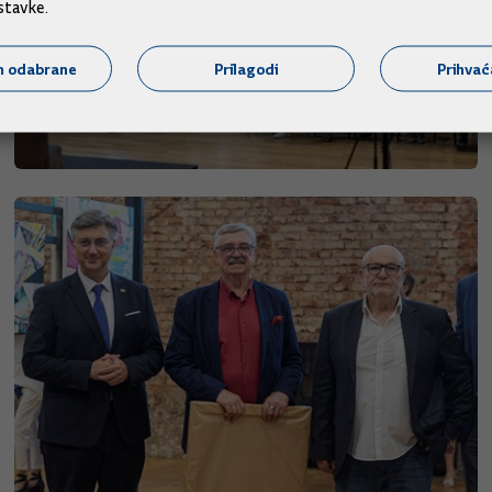
stavke.
m odabrane
Prilagodi
Prihva