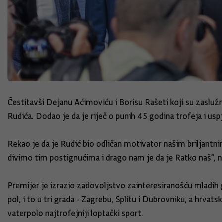
Čestitavši Dejanu Aćimoviću i Borisu Rašeti koji su zaslužn
Rudića. Dodao je da je riječ o punih 45 godina trofeja i usp
Rekao je da je Rudić bio odličan motivator našim briljantnim
divimo tim postignućima i drago nam je da je Ratko naš“, n
Premijer je izrazio zadovoljstvo zainteresiranošću mladih 
pol, i to u tri grada - Zagrebu, Splitu i Dubrovniku, a hrvats
vaterpolo najtrofejniji loptački sport.