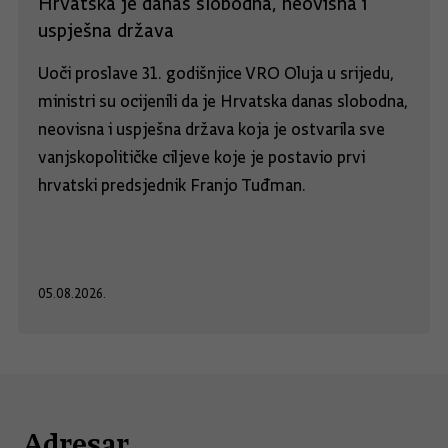
Hrvatska je danas slobodna, neovisna i
uspješna država
Uoči proslave 31. godišnjice VRO Oluja u srijedu,
ministri su ocijenili da je Hrvatska danas slobodna,
neovisna i uspješna država koja je ostvarila sve
vanjskopolitičke ciljeve koje je postavio prvi
hrvatski predsjednik Franjo Tuđman.
05.08.2026.
Adresar