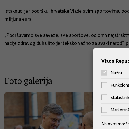
Istaknuo je i podršku hrvatske Vlade svim sportovima, pods
milijuna eura.
„Podržavamo sve saveze, sve sportove, od onih najatraktiv
nacije zdravog duha što je itekako važno za svaki narod“, p
Vlada Repub
Nužni
Foto galerija
Funkciona
Statističk
Marketinš
Na ovoj mrežno