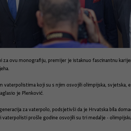
i za ovu monografiju, premijer je istaknuo fascinantnu karije
jeha.
 vaterpolistima koji su s njim osvojili olimpijska, svjetska, e
aglasio je Plenković.
generacija za vaterpolo, podsjetivši da je Hrvatska bila dom
ki vaterpolisti prošle godine osvojili su tri medalje - olimpijsk