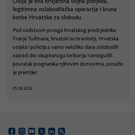
Oluja je bila briljantna vojna pobjeda,
legitimna oslobodilačka operacija i kruna
borbe Hrvatske za slobodu
Pod vodstvom prvoga hrvatskog predsjednika
Franje Tuđmana, hrvatski su branitelji, Hrvatska
vojska i policija u samo nekoliko dana oslobodili
najveći dio okupiranoga teritorija i omogućili
povratak prognanika njihovim domovima, poručio
je premijer.
05.08.2026.