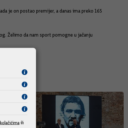
ada je on postao premijer, a danas ima preko 165
ivnog. Želimo da nam sport pomogne u jačanju
kolačićima
ili