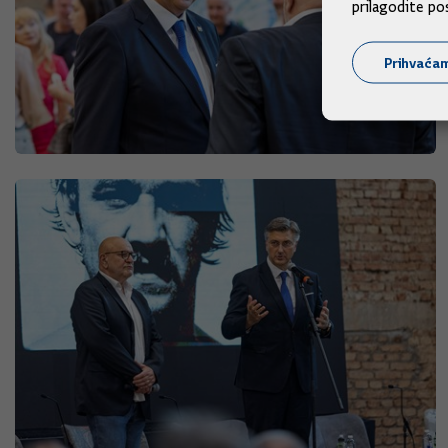
prilagodite po
Prihvaća