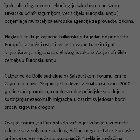
ljude, ali i ulaganjem u tehnologiju kako bismo ne samo
Hrvatsku učinili sigurnijom, već i cijelu Europsku uniju“,
ocijenila je ravnateljica europske agencije za provedbu zakona.
Naglasila je da je zapadno-balkanska ruta jedan od prioriteta
Europola, a to će i ostati jer je to važan tranzitni put
krijumčarenja migranata s Bliskog istoka, iz Azije i afričkih
zemalja u Europsku uniju.
Catherine de Bolle sudjeluje na Salzburškom forumu, čiji je
Zagreb domaćin. Skupina je to devet zemalja osnovana 2000.
godine radi promicanja međunarodne policijske suradnje u
suzbijanju nezakonitih migracija, u zaštiti svjedoka i borbi
protiv trgovine drogom.
Ovaj je forum „za Europol vrlo važan jer vi bolje razumijete
odnose sa zemljama zapadnog Balkana nego ostatak Europske
unije pa od vas možemo puno naučiti“, rekla je misleći na