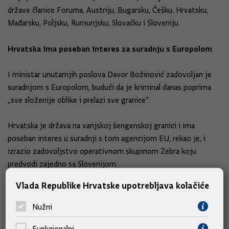
države članice Foruma, Austriju, Bugarsku, Češku, Hrvatsku,
Mađarsku, Poljsku, Rumunjsku, Slovačku i Sloveniju.
Hrvatska ima poseban interes za suradnju s Europolom
I ministar unutarnjih poslova Davor Božinović zadovoljan je
suradnjom s Europolom, budući da je kriminal danas poprima
„sve složenije oblike i prelazi sve granice“.
Hrvatska je država na vanjskoj šengenskoj granici i ima
poseban interes u suradnji s tom agencijom EU, rekao je, i
izrazio zadovoljstvo operativnom skupinom Zebra koju
predvodi zajedno sa Slovenijom.
Vlada Republike Hrvatske upotrebljava kolačiće
„U sklopu te radne skupine 11 je država članica, a identificirale
su više od 60 krijumčarskih mreža i osam visokovrijednih
Nužni
meta“, potvrdio je potpredsjednik vlade Božinović.
Funkcionalni