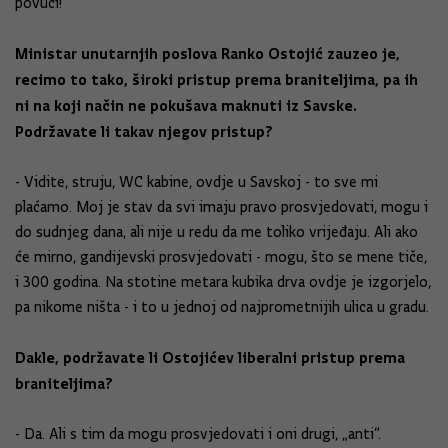
povući!
Ministar unutarnjih poslova Ranko Ostojić zauzeo je,
recimo to tako, široki pristup prema braniteljima, pa ih
ni na koji način ne pokušava maknuti iz Savske.
Podržavate li takav njegov pristup?
- Vidite, struju, WC kabine, ovdje u Savskoj - to sve mi
plaćamo. Moj je stav da svi imaju pravo prosvjedovati, mogu i
do sudnjeg dana, ali nije u redu da me toliko vrijeđaju. Ali ako
će mirno, gandijevski prosvjedovati - mogu, što se mene tiče,
i 300 godina. Na stotine metara kubika drva ovdje je izgorjelo,
pa nikome ništa - i to u jednoj od najprometnijih ulica u gradu.
Dakle, podržavate li Ostojićev liberalni pristup prema
braniteljima?
- Da. Ali s tim da mogu prosvjedovati i oni drugi, „anti“.