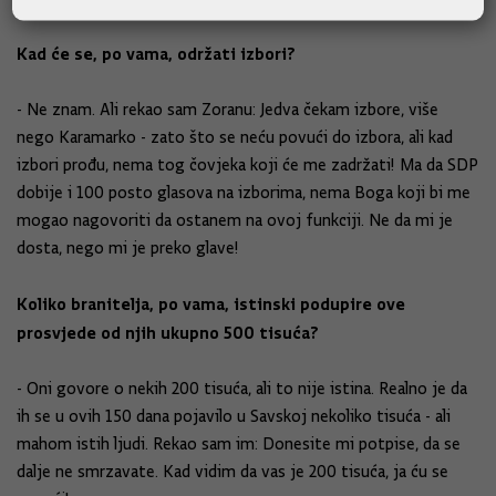
Kad će se, po vama, održati izbori?
- Ne znam. Ali rekao sam Zoranu: Jedva čekam izbore, više
nego Karamarko - zato što se neću povući do izbora, ali kad
izbori prođu, nema tog čovjeka koji će me zadržati! Ma da SDP
dobije i 100 posto glasova na izborima, nema Boga koji bi me
mogao nagovoriti da ostanem na ovoj funkciji. Ne da mi je
dosta, nego mi je preko glave!
Koliko branitelja, po vama, istinski podupire ove
prosvjede od njih ukupno 500 tisuća?
- Oni govore o nekih 200 tisuća, ali to nije istina. Realno je da
ih se u ovih 150 dana pojavilo u Savskoj nekoliko tisuća - ali
mahom istih ljudi. Rekao sam im: Donesite mi potpise, da se
dalje ne smrzavate. Kad vidim da vas je 200 tisuća, ja ću se