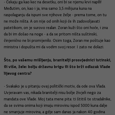
- Čekaju ga kao kec na desetku, oni bi se njemu krvi napili!
Međutim, on, kao i ja, ima samo 3,5 milijuna kuna na
raspolaganju da ispuni sve njihove želje - prema tome, on tu
ne može ništa. A on nije od onih koji će ih zadovoljavati
patetikom, on je surovo realan. Zoran kuži što oni hoće, i zna
da bi im došao na noge - a da se pritom ništa suštinski,
činjenično ne bi promijenilo. Osim toga, Zoran me poštuje kao
ministra i dopušta mi da vodim svoj resor. I zato ne dolazi.
Što, po vašemu mišljenju, branitelji prosvjednici istinski,
ili više, žele: bolju državnu brigu ili što brži odlazak Vlade
lijevog centra?
- Svakako je u pitanju ovaj politički motiv, da ode ova Vlada.
Uvjeravam vas, nikada branitelji nisu bolje živjeli nego za
mandata ove Vlade. Moj tata mene pita: ti štitiš te stradalnike,
da se svima onima koji imaju mirovinu ispod 5000 kuna dalje
ne smanjuje mirovina, a gdje sam danas ja nakon 40 godina