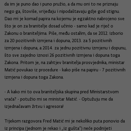
da im je puno dao i puno pružio, a da mu oni to ne priznaju
nego ga, štoviše, vrijeđaju i nipodaštavaju gdje god stignu.
Dao mi je komad papira na kojemu je egzaktno nabrojeno sve
što je on za branitelje dosad učinio - samo kad je riječ o
Zakonu o braniteljima. Piše, među ostalim, da se 2012. izborio
za 20 pozitivnih izmjena i dopuna, 2013. za 5 pozitivnih
izmjena i dopuna, a 2014. za jednu pozitivnu izmjenu i dopunu,
što sve zajedno iznosi 26 pozitivnih izmjena i dopuna toga
Zakona. Pritom je, na zahtjev branitelja prosvjednika, ministar
Matić povukao iz procedure - kako piše na papiru - 7 pozitivnih
izmjena i dopuna toga Zakona.
- A kako mi to ova braniteljska skupina pred Ministarstvom
vraća? - potužio mi se ministar Matić. - Optužuju me da
izjednačavam žrtvu i agresora!
Tijekom razgovora Fred Matić mi je nekoliko puta ponovio da
iz principa (jednom je rekao i „iz gušta“) neće podnijeti