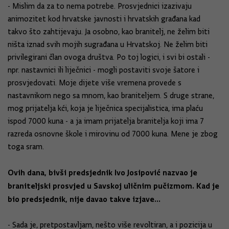
- Mislim da za to nema potrebe. Prosvjednici izazivaju
animozitet kod hrvatske javnosti i hrvatskih građana kad
takvo što zahtijevaju. Ja osobno, kao branitelj, ne želim biti
ništa iznad svih mojih sugrađana u Hrvatskoj. Ne želim biti
privilegirani član ovoga društva. Po toj logici, i svi bi ostali -
npr. nastavnici ili liječnici - mogli postaviti svoje šatore i
prosvjedovati. Moje dijete više vremena provede s
nastavnikom nego sa mnom, kao braniteljem. S druge strane,
mog prijatelja kći, koja je liječnica specijalistica, ima plaću
ispod 7000 kuna - a ja imam prijatelja branitelja koji ima 7
razreda osnovne škole i mirovinu od 7000 kuna. Mene je zbog
toga sram.
Ovih dana, bivši predsjednik Ivo Josipović nazvao je
braniteljski prosvjed u Savskoj uličnim pučizmom. Kad je
bio predsjednik, nije davao takve izjave...
- Sada je, pretpostavljam, nešto više revoltiran, a i pozicija u