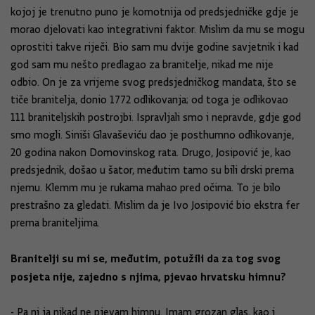
kojoj je trenutno puno je komotnija od predsjedničke gdje je
morao djelovati kao integrativni faktor. Mislim da mu se mogu
oprostiti takve riječi. Bio sam mu dvije godine savjetnik i kad
god sam mu nešto predlagao za branitelje, nikad me nije
odbio. On je za vrijeme svog predsjedničkog mandata, što se
tiče branitelja, donio 1772 odlikovanja; od toga je odlikovao
111 braniteljskih postrojbi. Ispravljali smo i nepravde, gdje god
smo mogli. Siniši Glavaševiću dao je posthumno odlikovanje,
20 godina nakon Domovinskog rata. Drugo, Josipović je, kao
predsjednik, došao u šator, međutim tamo su bili drski prema
njemu. Klemm mu je rukama mahao pred očima. To je bilo
prestrašno za gledati. Mislim da je Ivo Josipović bio ekstra fer
prema braniteljima.
Branitelji su mi se, međutim, potužili da za tog svog
posjeta nije, zajedno s njima, pjevao hrvatsku himnu?
- Pa ni ja nikad ne pjevam himnu. Imam grozan glas, kao i