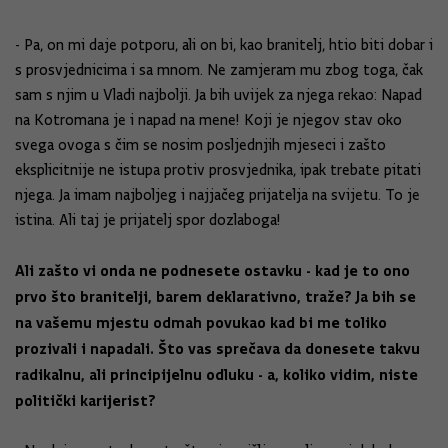
- Pa, on mi daje potporu, ali on bi, kao branitelj, htio biti dobar i
s prosvjednicima i sa mnom. Ne zamjeram mu zbog toga, čak
sam s njim u Vladi najbolji. Ja bih uvijek za njega rekao: Napad
na Kotromana je i napad na mene! Koji je njegov stav oko
svega ovoga s čim se nosim posljednjih mjeseci i zašto
eksplicitnije ne istupa protiv prosvjednika, ipak trebate pitati
njega. Ja imam najboljeg i najjačeg prijatelja na svijetu. To je
istina. Ali taj je prijatelj spor dozlaboga!
Ali zašto vi onda ne podnesete ostavku - kad je to ono
prvo što branitelji, barem deklarativno, traže? Ja bih se
na vašemu mjestu odmah povukao kad bi me toliko
prozivali i napadali. Što vas sprečava da donesete takvu
radikalnu, ali principijelnu odluku - a, koliko vidim, niste
politički karijerist?