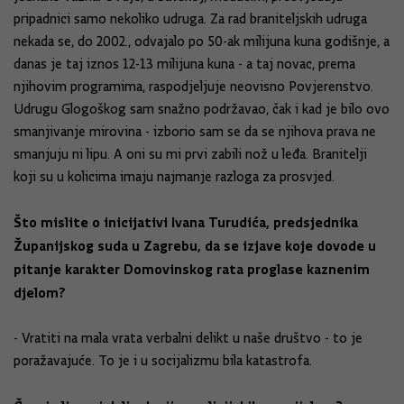
pripadnici samo nekoliko udruga. Za rad braniteljskih udruga
nekada se, do 2002., odvajalo po 50-ak milijuna kuna godišnje, a
danas je taj iznos 12-13 milijuna kuna - a taj novac, prema
njihovim programima, raspodjeljuje neovisno Povjerenstvo.
Udrugu Glogoškog sam snažno podržavao, čak i kad je bilo ovo
smanjivanje mirovina - izborio sam se da se njihova prava ne
smanjuju ni lipu. A oni su mi prvi zabili nož u leđa. Branitelji
koji su u kolicima imaju najmanje razloga za prosvjed.
Što mislite o inicijativi Ivana Turudića, predsjednika
Županijskog suda u Zagrebu, da se izjave koje dovode u
pitanje karakter Domovinskog rata proglase kaznenim
djelom?
- Vratiti na mala vrata verbalni delikt u naše društvo - to je
poražavajuće. To je i u socijalizmu bila katastrofa.