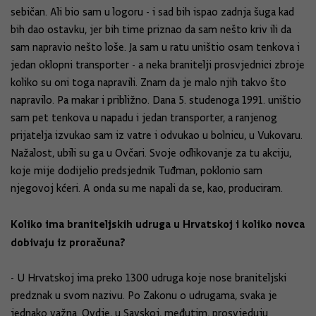
sebičan. Ali bio sam u logoru - i sad bih ispao zadnja šuga kad
bih dao ostavku, jer bih time priznao da sam nešto kriv ili da
sam napravio nešto loše. Ja sam u ratu uništio osam tenkova i
jedan oklopni transporter - a neka branitelji prosvjednici zbroje
koliko su oni toga napravili. Znam da je malo njih takvo što
napravilo. Pa makar i približno. Dana 5. studenoga 1991. uništio
sam pet tenkova u napadu i jedan transporter, a ranjenog
prijatelja izvukao sam iz vatre i odvukao u bolnicu, u Vukovaru.
Nažalost, ubili su ga u Ovčari. Svoje odlikovanje za tu akciju,
koje mije dodijelio predsjednik Tuđman, poklonio sam
njegovoj kćeri. A onda su me napali da se, kao, produciram.
Koliko ima braniteljskih udruga u Hrvatskoj i koliko novca
dobivaju iz proračuna?
- U Hrvatskoj ima preko 1300 udruga koje nose braniteljski
predznak u svom nazivu. Po Zakonu o udrugama, svaka je
jednako važna. Ovdje, u Savskoj, međutim, prosvjeduju