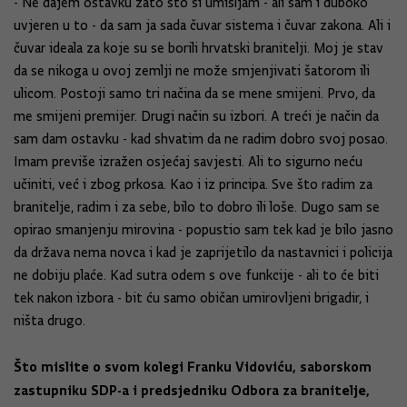
- Ne dajem ostavku zato što si umišljam - ali sam i duboko
uvjeren u to - da sam ja sada čuvar sistema i čuvar zakona. Ali i
čuvar ideala za koje su se borili hrvatski branitelji. Moj je stav
da se nikoga u ovoj zemlji ne može smjenjivati šatorom ili
ulicom. Postoji samo tri načina da se mene smijeni. Prvo, da
me smijeni premijer. Drugi način su izbori. A treći je način da
sam dam ostavku - kad shvatim da ne radim dobro svoj posao.
Imam previše izražen osjećaj savjesti. Ali to sigurno neću
učiniti, već i zbog prkosa. Kao i iz principa. Sve što radim za
branitelje, radim i za sebe, bilo to dobro ili loše. Dugo sam se
opirao smanjenju mirovina - popustio sam tek kad je bilo jasno
da država nema novca i kad je zaprijetilo da nastavnici i policija
ne dobiju plaće. Kad sutra odem s ove funkcije - ali to će biti
tek nakon izbora - bit ću samo običan umirovljeni brigadir, i
ništa drugo.
Što mislite o svom kolegi Franku Vidoviću, saborskom
zastupniku SDP-a i predsjedniku Odbora za branitelje,