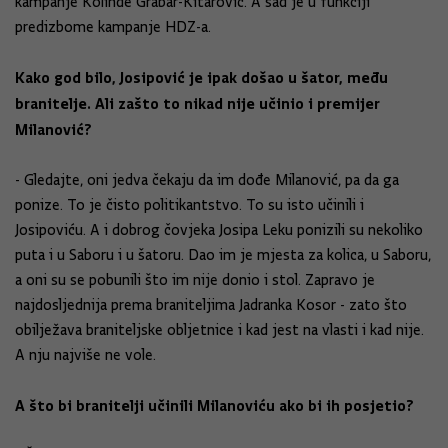
kampanje Kolinde Grabar-Kitarović. A sad je u funkciji
predizbome kampanje HDZ-a.
Kako god bilo, Josipović je ipak došao u šator, među
branitelje. Ali zašto to nikad nije učinio i premijer
Milanović?
- Gledajte, oni jedva čekaju da im dođe Milanović, pa da ga
ponize. To je čisto politikantstvo. To su isto učinili i
Josipoviću. A i dobrog čovjeka Josipa Leku ponizili su nekoliko
puta i u Saboru i u šatoru. Dao im je mjesta za kolica, u Saboru,
a oni su se pobunili što im nije donio i stol. Zapravo je
najdosljednija prema braniteljima Jadranka Kosor - zato što
obilježava braniteljske obljetnice i kad jest na vlasti i kad nije.
A nju najviše ne vole.
A što bi branitelji učinili Milanoviću ako bi ih posjetio?