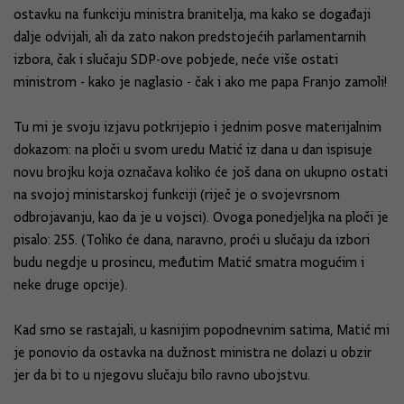
ostavku na funkciju ministra branitelja, ma kako se događaji
dalje odvijali, ali da zato nakon predstojećih parlamentarnih
izbora, čak i slučaju SDP-ove pobjede, neće više ostati
ministrom - kako je naglasio - čak i ako me papa Franjo zamoli!
Tu mi je svoju izjavu potkrijepio i jednim posve materijalnim
dokazom: na ploči u svom uredu Matić iz dana u dan ispisuje
novu brojku koja označava koliko će još dana on ukupno ostati
na svojoj ministarskoj funkciji (riječ je o svojevrsnom
odbrojavanju, kao da je u vojsci). Ovoga ponedjeljka na ploči je
pisalo: 255. (Toliko će dana, naravno, proći u slučaju da izbori
budu negdje u prosincu, međutim Matić smatra mogućim i
neke druge opcije).
Kad smo se rastajali, u kasnijim popodnevnim satima, Matić mi
je ponovio da ostavka na dužnost ministra ne dolazi u obzir
jer da bi to u njegovu slučaju bilo ravno ubojstvu.