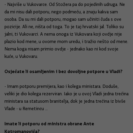
- Najviše u Vukovarce. Od Stožera pa do pojedinih udruga. Ne
da mi nisu dali potporu, nego podmeću, a znaju kakva sam
osoba. Da su mi dali potporu, mogao sam učiniti čuda s ove
pozicije. Ali ne, ništa od toga. To je taj hrvatski jal. Toliko su
jalni, ti Vukovarci. A nema onoga iz Vukovara koji ovdje nije
plazio kod mene, u ovome mom uredu, i tražio nešto od mene.
Nema koga nisam primio ovdje - jednako kao ni kod svoje
kuće, u Vukovaru.
Osjećate li osamljenim i bez dovoljne potpore u Vladi?
- Imam potporu premijera, kao i kolega ministara. Doduše,
veliki je dio kolega rezerviran. Iako je u ovoj Vladi jedna trećina
ministara sa statusom branitelja, dok je jedna trećina iz bivše
Vlade - u Remetincu ...
Imate li potporu od ministra obrane Ante
Kotromanovića?