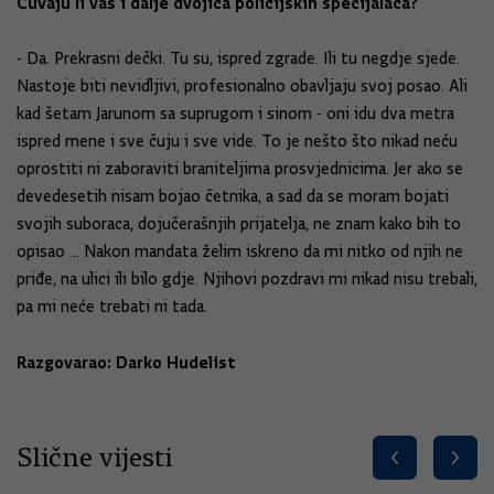
Čuvaju li vas i dalje dvojica policijskih specijalaca?
- Da. Prekrasni dečki. Tu su, ispred zgrade. Ili tu negdje sjede.
Nastoje biti nevidljivi, profesionalno obavljaju svoj posao. Ali
kad šetam Jarunom sa suprugom i sinom - oni idu dva metra
ispred mene i sve čuju i sve vide. To je nešto što nikad neću
oprostiti ni zaboraviti braniteljima prosvjednicima. Jer ako se
devedesetih nisam bojao četnika, a sad da se moram bojati
svojih suboraca, dojučerašnjih prijatelja, ne znam kako bih to
opisao ... Nakon mandata želim iskreno da mi nitko od njih ne
priđe, na ulici ili bilo gdje. Njihovi pozdravi mi nikad nisu trebali,
pa mi neće trebati ni tada.
Razgovarao: Darko Hudelist
Slične vijesti