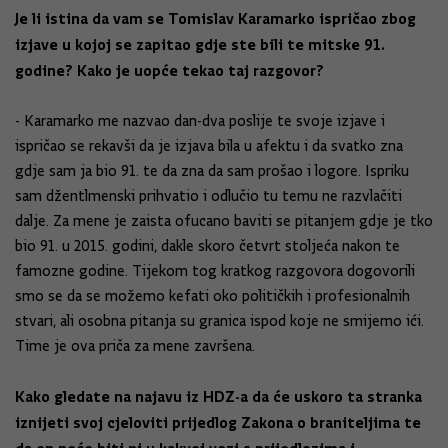
Je li istina da vam se Tomislav Karamarko ispričao zbog
izjave u kojoj se zapitao gdje ste bili te mitske 91.
godine? Kako je uopće tekao taj razgovor?
- Karamarko me nazvao dan-dva poslije te svoje izjave i
ispričao se rekavši da je izjava bila u afektu i da svatko zna
gdje sam ja bio 91. te da zna da sam prošao i logore. Ispriku
sam džentlmenski prihvatio i odlučio tu temu ne razvlačiti
dalje. Za mene je zaista ofucano baviti se pitanjem gdje je tko
bio 91. u 2015. godini, dakle skoro četvrt stoljeća nakon te
famozne godine. Tijekom tog kratkog razgovora dogovorili
smo se da se možemo kefati oko političkih i profesionalnih
stvari, ali osobna pitanja su granica ispod koje ne smijemo ići.
Time je ova priča za mene završena.
Kako gledate na najavu iz HDZ-a da će uskoro ta stranka
iznijeti svoj cjeloviti prijedlog Zakona o braniteljima te