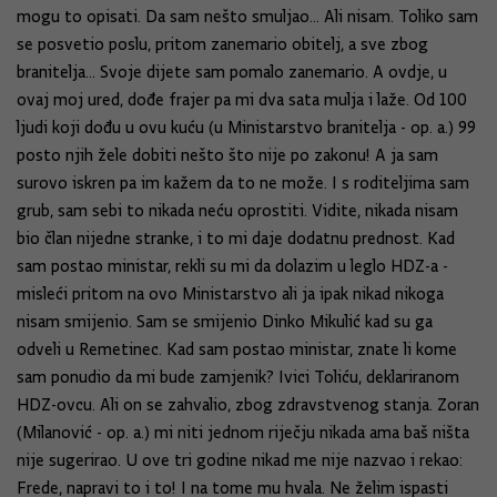
mogu to opisati. Da sam nešto smuljao... Ali nisam. Toliko sam
se posvetio poslu, pritom zanemario obitelj, a sve zbog
branitelja... Svoje dijete sam pomalo zanemario. A ovdje, u
ovaj moj ured, dođe frajer pa mi dva sata mulja i laže. Od 100
ljudi koji dođu u ovu kuću (u Ministarstvo branitelja - op. a.) 99
posto njih žele dobiti nešto što nije po zakonu! A ja sam
surovo iskren pa im kažem da to ne može. I s roditeljima sam
grub, sam sebi to nikada neću oprostiti. Vidite, nikada nisam
bio član nijedne stranke, i to mi daje dodatnu prednost. Kad
sam postao ministar, rekli su mi da dolazim u leglo HDZ-a -
misleći pritom na ovo Ministarstvo ali ja ipak nikad nikoga
nisam smijenio. Sam se smijenio Dinko Mikulić kad su ga
odveli u Remetinec. Kad sam postao ministar, znate li kome
sam ponudio da mi bude zamjenik? Ivici Toliću, deklariranom
HDZ-ovcu. Ali on se zahvalio, zbog zdravstvenog stanja. Zoran
(Milanović - op. a.) mi niti jednom riječju nikada ama baš ništa
nije sugerirao. U ove tri godine nikad me nije nazvao i rekao:
Frede, napravi to i to! I na tome mu hvala. Ne želim ispasti