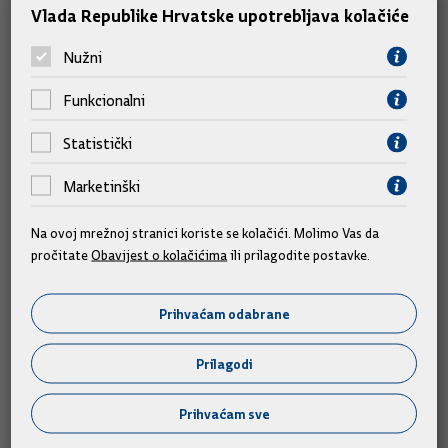
Vlada Republike Hrvatske upotrebljava kolačiće
Milijana Brkića. Na koncu HDZ i danas otvoreno podupire sve
zahtjeve prosvjednika. Stoga, mislim da je sasvim jasno tko je
Nužni
pravi organizator prosvjeda.
Funkcionalni
Kad će, po vašoj procjeni, branitelji maknuti šator iz
Statistički
Savske? Neki prognoziraju da će to biti tek nakon
parlamentarnih izbora.
Marketinški
- Ja o tome ne razmišljam. Živim suživot s njima. Iako mi
Na ovoj mrežnoj stranici koriste se kolačići. Molimo Vas da
govore, tj. prijete: Dabogda ti majka crno nosila! Ili: Ubij ga! Ili:
pročitate
Obavijest o kolačićima
ili prilagodite postavke.
Gorjet ćeš kad sve ovo završi! Imam sijaset prijetnji, njih
preko 20. Nije mi jednostavno. Prije pet mjeseci smatrao sam
Prihvaćam odabrane
da smo iz iste priče. Nikad nijedan ministar nije toliko
branitelja primio na razgovor kao ja. I telefonom s njima
Prilagodi
razgovaram. Oni mene nazovu - npr. iz Dubrovnika - i ja odmah
pošaljem ekipu na lice mjesta. Ali: nikome ispod zakona i
Prihvaćam sve
nikome iznad zakona. Žao mi je što mi neki dođu ovdje laskati,
a onda me dalje pljuju. I to ovdje, ispred ove zgrade, u šatoru.