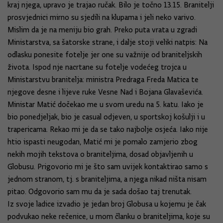
kraj njega, upravo je trajao ručak. Bilo je točno 13.15. Branitelji
prosvjednici mirno su sjedili na klupama i jeli neko varivo.
Mislim da je na meniju bio grah. Preko puta vrata u zgradi
Ministarstva, sa šatorske strane, i dalje stoji veliki natpis: Na
odlasku ponesite fotelje jer one su važnije od braniteljskih
života. Ispod nje nacrtane su fotelje vodećeg trojca u
Ministarstvu branitelja: ministra Predraga Freda Matica te
njegove desne i lijeve ruke Vesne Nad i Bojana Glavaševića.
Ministar Matić dočekao me u svom uredu na 5. katu. Iako je
bio ponedjeljak, bio je casual odjeven, u sportskoj košulji i u
trapericama. Rekao mi je da se tako najbolje osjeća. Iako nije
htio ispasti neugodan, Matić mi je pomalo zamjerio zbog
nekih mojih tekstova o braniteljima, dosad objavljenih u
Globusu. Prigovorio mi je što sam uvijek kontaktirao samo s
jednom stranom, tj. s braniteljima, a njega nikad ništa nisam
pitao. Odgovorio sam mu da je sada došao taj trenutak.
Iz svoje ladice izvadio je jedan broj Globusa u kojemu je čak
podvukao neke rečenice, u mom članku o braniteljima, koje su