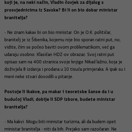
koji je, na neki način, Vladin čovjek za dijalog s
prosvjednicima iz Savske? Bi li on bio dobar ministar
branitelja?
- Ne znam kakav bi on bio ministar. On je O.K. političar,
branitelj je iz Šibenika, kojemu nije bio sporan ratni put, no,
vidite, čim se počeo baviti ovom problematikom, već ga
udaraju osobno. Klasičan HDZ-ov obrazac. Svoj ratni put
opisao sam na 400 stranica svoje knjige Nikad lažno, koja je
doživjela 8 izdanja i prodana u 10 tisuća primjeraka. A ipak su i
meni neke stvari dovodili u pitanje.
Postoje li ikakve, pa makar i teoretske šanse da i u
budućoj Vladi, dobije li SDP izbore, budete ministar
branitelja?
- Ma kakvi. Mogu biti ministar turizma, ali da budem opet
ministar branitelja - niti da bih. Prejako sam razočaran. Ne