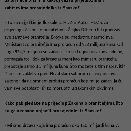
da on neće biti ni u kakvoj vezi s prijedlozima i
zahtjevima prosvjednika iz Savske?
- To su najjeftinije floskule iz HDZ-a. Autor HDZ-ova
prijedloga Zakona o braniteljima Željko Dilber u biti podržava
sve zahtjeve branitelja. Brojke su, međutim, neumoljive.
Ministarstvo branitelja ima proračun od 928 milijuna kuna. Od
toga 924,5 milijuna su zadana - to su trajna prava: invalidnine,
pomagala itd., dok za kreaciju meni kao ministru branitelja
preostaje samo 3,5 milijuna kuna. Što možete s tim napraviti?
Dao sam zakletvu pred Hrvatskim saborom da ću poštovati
zakone i da ne smijem probiti proračun koji mi je zadan. Ja ću
vam sve potpisati, ali to mora biti u zakonskim okvirima.
Kako pak gledate na prijedlog Zakona o braniteljima što
su ga nedavno objavili prosvjednici iz Savske?
- Mi smo država koja ima proračun oko 130 milijardi kuna. A