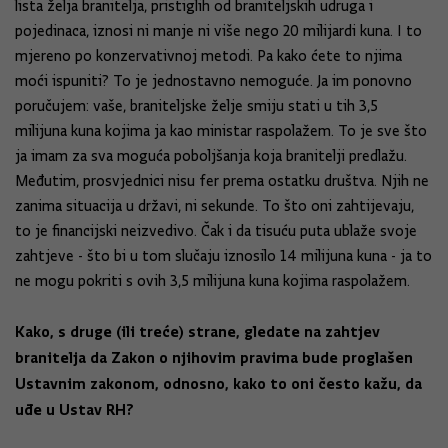
lista želja branitelja, pristiglih od braniteljskih udruga i
pojedinaca, iznosi ni manje ni više nego 20 milijardi kuna. I to
mjereno po konzervativnoj metodi. Pa kako ćete to njima
moći ispuniti? To je jednostavno nemoguće. Ja im ponovno
poručujem: vaše, braniteljske želje smiju stati u tih 3,5
milijuna kuna kojima ja kao ministar raspolažem. To je sve što
ja imam za sva moguća poboljšanja koja branitelji predlažu.
Međutim, prosvjednici nisu fer prema ostatku društva. Njih ne
zanima situacija u državi, ni sekunde. To što oni zahtijevaju,
to je financijski neizvedivo. Čak i da tisuću puta ublaže svoje
zahtjeve - što bi u tom slučaju iznosilo 14 milijuna kuna - ja to
ne mogu pokriti s ovih 3,5 milijuna kuna kojima raspolažem.
Kako, s druge (ili treće) strane, gledate na zahtjev
branitelja da Zakon o njihovim pravima bude proglašen
Ustavnim zakonom, odnosno, kako to oni često kažu, da
uđe u Ustav RH?