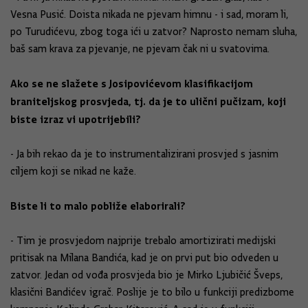
Vesna Pusić. Doista nikada ne pjevam himnu - i sad, moram li,
po Turudićevu, zbog toga ići u zatvor? Naprosto nemam sluha,
baš sam krava za pjevanje, ne pjevam čak ni u svatovima.
Ako se ne slažete s Josipovićevom klasifikacijom
braniteljskog prosvjeda, tj. da je to ulični pučizam, koji
biste izraz vi upotrijebili?
- Ja bih rekao da je to instrumentalizirani prosvjed s jasnim
ciljem koji se nikad ne kaže.
Biste li to malo pobliže elaborirali?
- Tim je prosvjedom najprije trebalo amortizirati medijski
pritisak na Milana Bandića, kad je on prvi put bio odveden u
zatvor. Jedan od vođa prosvjeda bio je Mirko Ljubičić Šveps,
klasični Bandićev igrač. Poslije je to bilo u funkciji predizbome