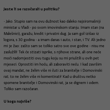
Jeste li se razočarali u politiku?
- Jako. Stupio sam na ovu dužnost kao daleko najsiromašniji
ministar u Vladi - po svom imovinskom stanju. Imam stan (na
Malešnici), garažu, kredit i privatni dug. Ja sam gol izišao iz
logora, s 30 godina - a imam danas i auto, i stan, i TV. Ali jedno
mi je žao: zašto sam se toliko satro sve ove godine - nisu me
zaslužili! Tek će stizati isprike, s njihove strane, ali one neće
moći nadomjestiti ovu tugu koju su mi priuštili u ovih pet
mjeseci. Oprostiti im hoću, ali zaboraviti neću. I kad završim
ovaj mandat, ne želim više ni čuti za branitelje i Domovinski
rat; to ne želim više ni komentirati! Kad u društvu netko
spomene branitelje i Domovinski rat, ja se dignem i odem.
Toliko sam razočaran.
U koga najviše?