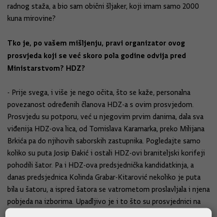
radnog staža, a bio sam obični šljaker, koji imam samo 2000
kuna mirovine?
Tko je, po vašem mišljenju, pravi organizator ovog
prosvjeda koji se već skoro pola godine odvija pred
Ministarstvom? HDZ?
- Prije svega, i više je nego očita, što se kaže, personalna
povezanost određenih članova HDZ-a s ovim prosvjedom.
Prosvjedu su potporu, već u njegovim prvim danima, dala sva
viđenija HDZ-ova lica, od Tomislava Karamarka, preko Milijana
Brkića pa do njihovih saborskih zastupnika. Pogledajte samo
koliko su puta Josip Đakić i ostali HDZ-ovi braniteljski korifeji
pohodili šator. Pa i HDZ-ova predsjednička kandidatkinja, a
danas predsjednica Kolinda Grabar-Kitarović nekoliko je puta
bila u šatoru, a ispred šatora se vatrometom proslavljala i njena
pobjeda na izborima. Upadljivo je i to što su prosvjednici na
ručak na koji su pozvali mene pozvali i glavnog tajnika HDZ-a