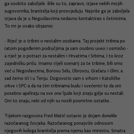
ga osobito zaboljele. Bile su to, zapravo, izjave nekih mojih
sugovornika, branitelja koji prosvjeduju. Najviše ga je zaboljela
izjava da je u Negoslavcima nedavno kontaktirao s četnicima.
To mi je ovako objasnio:
- Riječ je o tribini o nestalim osobama. Taj projekt tribina po
ratom pogođenim područjima ja sam osobno uveo i osmislio -
a riječ je o potrazi za nestalim i Hrvatima i Srbima, i to kroz
zajedničku priču. Imamo cijeli scenarij za te tribine, bili smo
već u Negoslavcima, Borovu Selu, Obrovcu, Gračacu i Glini, a
sad ćemo ići i u Tenju. Dogovorio sam s vrhom i Katoličke
crkve i SPC-a da na tim tribinama budu i svećenici te da oni
posebno apeliraju na sve one ljude koji znaju gdje su nestali.
Oni to znaju, neki od njih su nosili posmrtne ostatke...
Tijekom razgovora Fred Matić ostavio je dojam donekle
razočaranog čovjeka. Razočaranog ponajviše odnosom
njegovih kolega branitelja prema njemu kao ministru. Smatra