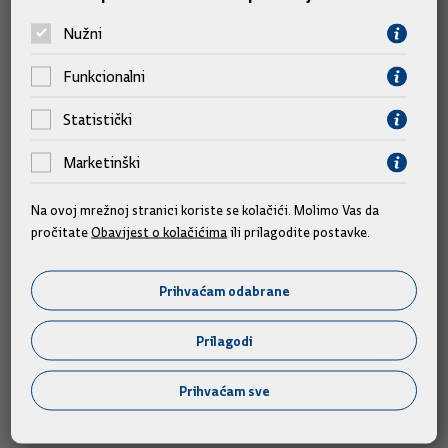
Najavila i da će se večeras održati prvi indijsko-hrvatski
Nužni
poslovni forum.
Funkcionalni
Foto galerija
Statistički
Marketinški
Na ovoj mrežnoj stranici koriste se kolačići. Molimo Vas da
pročitate
Obavijest o kolačićima
ili prilagodite postavke.
Prihvaćam odabrane
Prilagodi
Prihvaćam sve