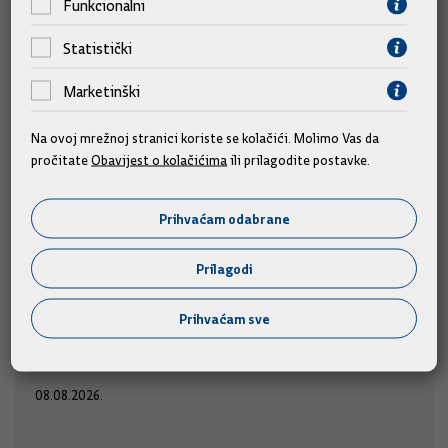
Funkcionalni
Statistički
Marketinški
Na ovoj mrežnoj stranici koriste se kolačići. Molimo Vas da
pročitate
Obavijest o kolačićima
ili prilagodite postavke.
Prihvaćam odabrane
Predsjednik Vlade Plenković na 29. Maratonu
lađa
Prilagodi
Predsjednik Vlade Andrej Plenković nazočit će startu
Prihvaćam sve
u subotu, 8.
utrke 29. Maratona lađa u Metkoviću,
kolovoza 2026. u 17 sati.
08.08.2026.