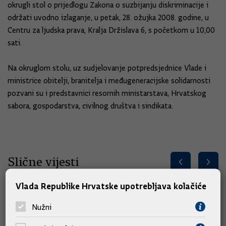
okrugli stol o prijedlogu Zakona o suzbijanju diskriminacije i
održati uvodno izlaganje, u petak, 28. ožujka 2008. godine, u
Centru za ljudska prava, Kralja Držislava 6, s početkom u 10,00
sati.
Na okruglom stolu, uz sudjelovanje potpredsjednice Vlade i
ministrice obitelji, branitelja i međugeneracijske solidarnosti
pozvani su i predstavnici resornih ministarstava, Hrvatskog
sabora, gospodarstva, civilnog društva i sindikata.
Slične vijesti
Vlada Republike Hrvatske upotrebljava kolačiće
Nužni