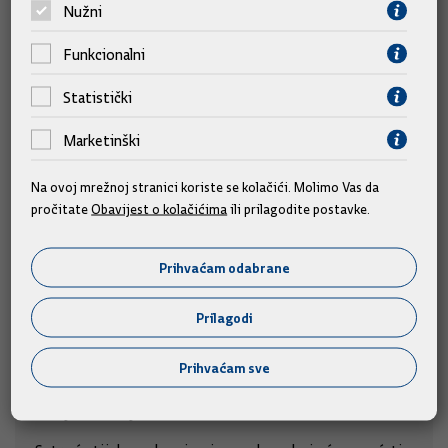
Nužni
Funkcionalni
Statistički
Marketinški
Na ovoj mrežnoj stranici koriste se kolačići. Molimo Vas da
pročitate
Obavijest o kolačićima
ili prilagodite postavke.
Prihvaćam odabrane
Prilagodi
Izmjene zakona kojima se povećavaju
Prihvaćam sve
braniteljske mirovine sutra u javnom
savjetovanju