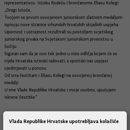
reprezentativcu Istoku Rodešu i brončanome Eliasu Kolegi:
„Dragi Istoče,
Tvojom se prvom osvojenom juniorskom zlatnom medaljom
ispisuju nove stranice vrhunskih hrvatskih skijaških uspjeha.
Upornost i ustrajnost rezultirali su postoljem svjetskog
juniorskog prvaka na Svjetskom juniorskom prvenstvu u
Sočiju.
Siguran sam da je ovo tek jedno u nizu odličja kojem će se
cijela Hrvatska istinski radovati, a sportski nas uspjesi
ujedinjavati u ponosu.
Od srca čestitam i Eliasu Kolegi na osvojenoj brončanoj
medalji.
U ime Vlade Republike Hrvatske i moje osobno, upućujem
iskrene čestitke.“
Vlada Republike Hrvatske upotrebljava kolačiće
Slične vijesti