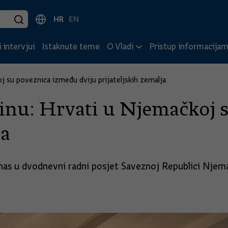
HR
EN
 intervjui
Istaknute teme
O Vladi
Pristup informacija
j su poveznica između dviju prijateljskih zemalja
linu: Hrvati u Njemačkoj 
ja
nas u dvodnevni radni posjet Saveznoj Republici Njem