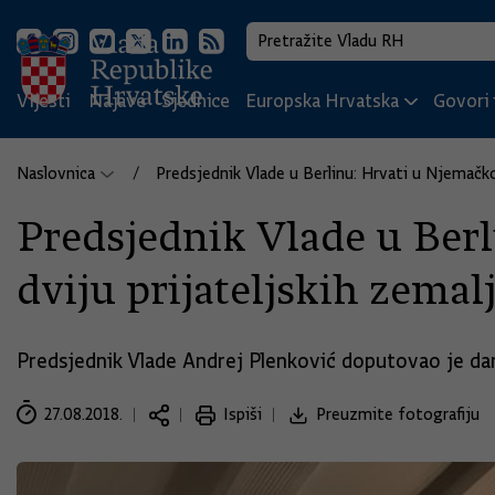
Vijesti
Najave
Sjednice
Europska Hrvatska
Govori i
Naslovnica
Predsjednik Vlade u Berlinu: Hrvati u Njemačko
Predsjednik Vlade u Ber
dviju prijateljskih zemal
Predsjednik Vlade Andrej Plenković doputovao je da
27.08.2018.
Ispiši
Preuzmite fotografiju