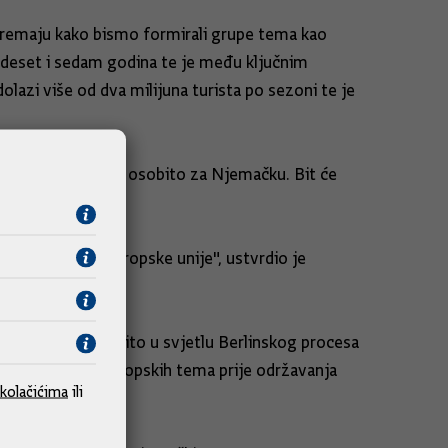
ipremaju kako bismo formirali grupe tema kao
vadeset i sedam godina te je među ključnim
lazi više od dva milijuna turista po sezoni te je
racijske politike, osobito za Njemačku. Bit će
adnji u okviru Europske unije", ustvrdio je
m prostoru, osobito u svjetlu Berlinskog procesa
 svih ključnih europskih tema prije održavanja
kolačićima
ili