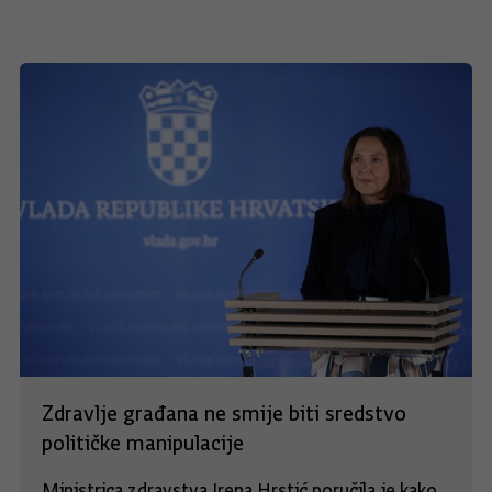
Zdravlje građana ne smije biti sredstvo
političke manipulacije
Ministrica zdravstva Irena Hrstić poručila je kako