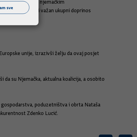
erom, naš susret s njemačkim
ćam sve
nrad Adenauer biti važan ukupni doprinos
ropske unije, izrazivši želju da ovaj posjet
vši da su Njemačka, aktualna koalicija, a osobito
vu gospodarstva, poduzetništva i obrta Nataša
onkurentnost Zdenko Lucić.