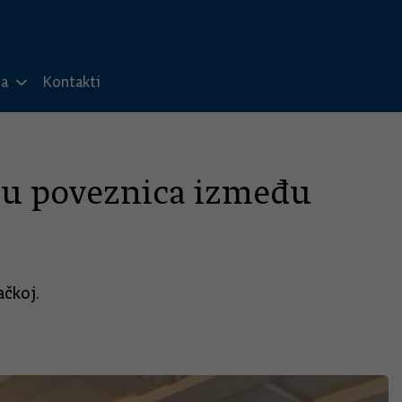
ma
Kontakti
su poveznica između
ačkoj.