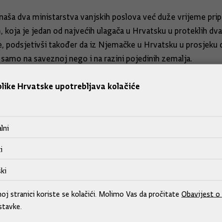
g naša dva ministarstva vanjskih poslova već duže vrijeme pr
, koja je jedan od najvećih ulagača u Hrvatsku u proteklih d
, podsjetivši također da iz Njemačke u Hrvatsku u prosjeku do
samo na saveznoj nego i na razini pojedinih zemalja.
like Hrvatske upotrebljava kolačiće
 stanje i na jugoistoku Europe, istaknuvši važnim pitanje mig
skom prostoru.
ke kriterije da se donose politička odluka o toj tješnjoj sur
lni
i
našim odnosima sa susjednim zemljama i ulozi Njemačke na to
ki
trukturnoj suradnji u jugoistočnoj Europi, a dotaknut će se i
j stranici koriste se kolačići. Molimo Vas da pročitate
Obavijest o 
stavke.