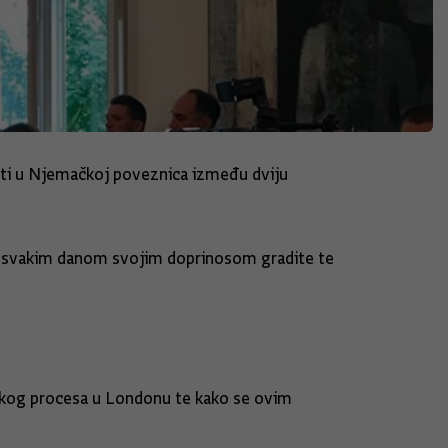
vati u Njemačkoj poveznica između dviju
i i svakim danom svojim doprinosom gradite te
skog procesa u Londonu te kako se ovim