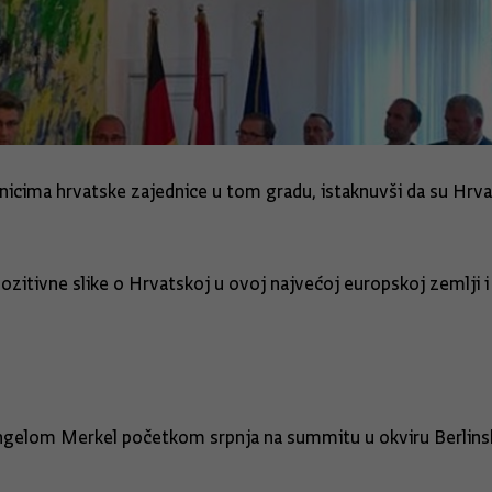
avnicima hrvatske zajednice u tom gradu, istaknuvši da su Hr
pozitivne slike o Hrvatskoj u ovoj najvećoj europskoj zemlj
Angelom Merkel početkom srpnja na summitu u okviru Berlin