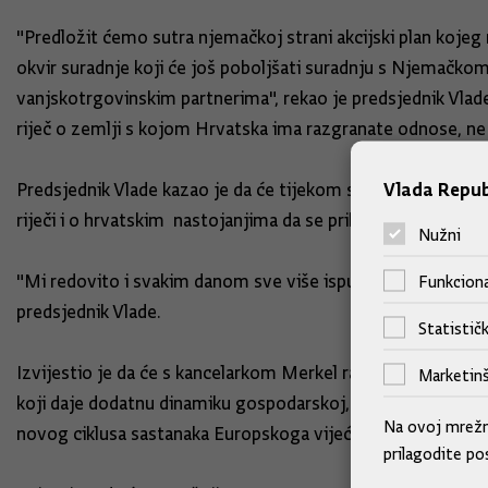
"Predložit ćemo sutra njemačkoj strani akcijski plan koje
okvir suradnje koji će još poboljšati suradnju s Njemačkom
vanjskotrgovinskim partnerima", rekao je predsjednik Vlade
riječ o zemlji s kojom Hrvatska ima razgranate odnose, ne 
Vlada Repub
Predsjednik Vlade kazao je da će tijekom susreta razmotriti
riječi i o hrvatskim nastojanjima da se priključi Scgengen
Nužni
"Mi redovito i svakim danom sve više ispunjavamo sve tehnič
Funkciona
predsjednik Vlade.
Statističk
Izvijestio je da će s kancelarkom Merkel razgovarati i o 
Marketinš
koji daje dodatnu dinamiku gospodarskoj, prometnoj i infras
Na ovoj mrežno
novog ciklusa sastanaka Europskoga vijeća.
prilagodite po