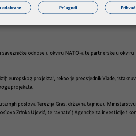
, ali i ministrom gospodarstva i energetike Peterom Altmei
m odabrane
Prilagodi
Prihva
edija u Zakladi Springer te kasnije predavanje u Zakladi Ko
 savezničke odnose u okviru NATO-a te partnerske u okviru Eu
viziji europskog projekta", rekao je predsjednik Vlade, istaknu
koga projekata.
utarnjih poslova Terezija Gras, državna tajnica u Ministarst
slova Zrinka Ujević, te ravnatelj Agencije za investicije i k