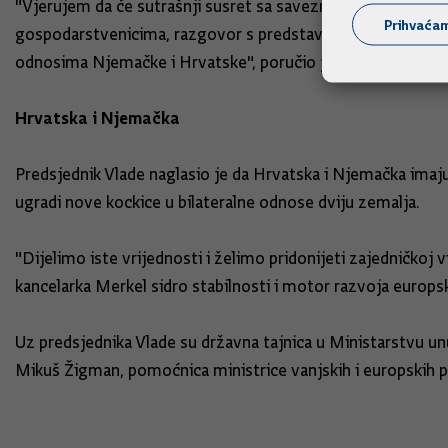
"Vjerujem da će sutrašnji susret sa saveznom kancelarkom
Prihvaća
gospodarstvenicima, razgovor s predstavnicima njemačkih m
odnosima Njemačke i Hrvatske", poručio je.
Hrvatska i Njemačka
Predsjednik Vlade naglasio je da Hrvatska i Njemačka imaju
ugradi nove kockice u bilateralne odnose dviju zemalja.
"Dijelimo iste vrijednosti i želimo pridonijeti zajedničkoj 
kancelarka Merkel sidro stabilnosti i motor razvoja europs
Uz predsjednika Vlade su državna tajnica u Ministarstvu un
Mikuš Žigman, pomoćnica ministrice vanjskih i europskih po