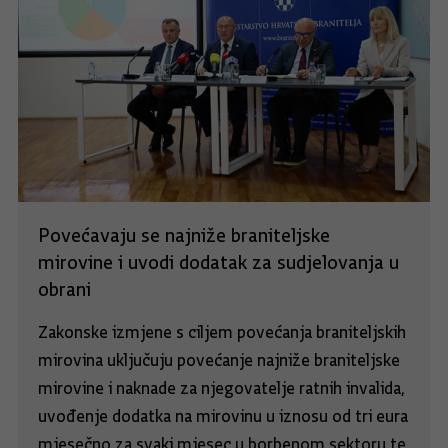
Povećavaju se najniže braniteljske
mirovine i uvodi dodatak za sudjelovanja u
obrani
Zakonske izmjene s ciljem povećanja braniteljskih
mirovina uključuju povećanje najniže braniteljske
mirovine i naknade za njegovatelje ratnih invalida,
uvođenje dodatka na mirovinu u iznosu od tri eura
mjesečno za svaki mjesec u borbenom sektoru te