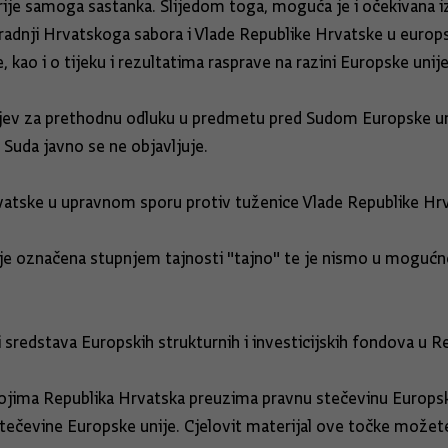
e samoga sastanka. Slijedom toga, moguća je i očekivana izmj
uradnji Hrvatskoga sabora i Vlade Republike Hrvatske u europ
ao i o tijeku i rezultatima rasprave na razini Europske unije,
tjev za prethodnu odluku u predmetu pred Sudom Europske un
Suda javno se ne objavljuje.
tske u upravnom sporu protiv tuženice Vlade Republike Hrva
 je označena stupnjem tajnosti "tajno" te je nismo u mogućn
 sredstava Europskih strukturnih i investicijskih fondova u R
kojima Republika Hrvatska preuzima pravnu stečevinu Europsk
tečevine Europske unije. Cjelovit materijal ove točke možet