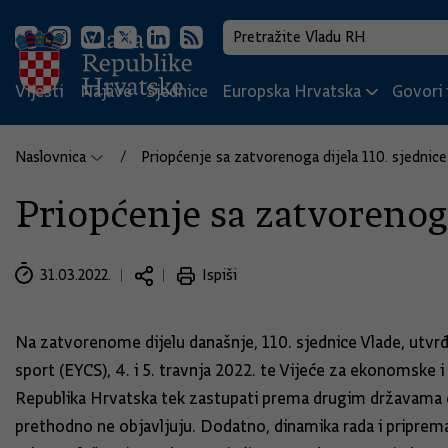
Vijesti
Najave
Sjednice
Europska Hrvatska
Govori i
Naslovnica
Priopćenje sa zatvorenoga dijela 110. sjednice
Priopćenje sa zatvorenoga
31.03.2022.
Ispiši
Na zatvorenome dijelu današnje, 110. sjednice Vlade, utvrđe
sport (EYCS), 4. i 5. travnja 2022. te Vijeće za ekonomske 
Republika Hrvatska tek zastupati prema drugim državama čl
prethodno ne objavljuju. Dodatno, dinamika rada i priprema