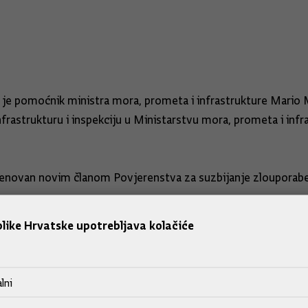
en je pomoćnik ministra mora, prometa i infrastrukture Mario
rastrukturu i inspekciju u Ministarstvu mora, prometa i infr
menovan novim članom Povjerenstva za suzbijanje zlouporabe 
like Hrvatske upotrebljava kolačiće
 depozita imenovan je Dražen Karakašić.
strice regionalnoga razvoja i fondova EU, te je mr. sc. Iva 
lni
vnateljem Uprave za otoke.