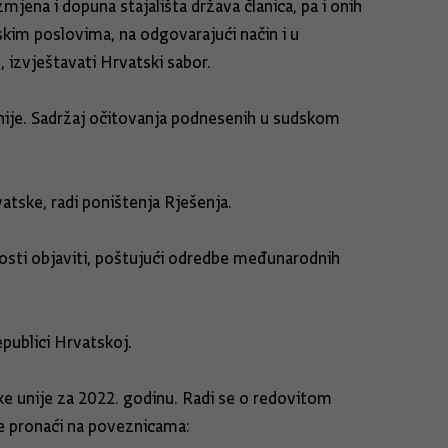
ena i dopuna stajališta država članica, pa i onih
skim poslovima, na odgovarajući način i u
 izvještavati Hrvatski sabor.
ije. Sadržaj očitovanja podnesenih u sudskom
tske, radi poništenja Rješenja.
osti objaviti, poštujući odredbe međunarodnih
epublici Hrvatskoj.
e unije za 2022. godinu. Radi se o redovitom
e pronaći na poveznicama: