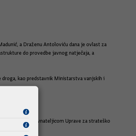
 Madunić, a Draženu Antoloviću dana je ovlast za
astrukture do provedbe javnog natječaja, a
droga, kao predstavnik Ministarstva vanjskih i
Novak imenovana ravnateljicom Uprave za strateško