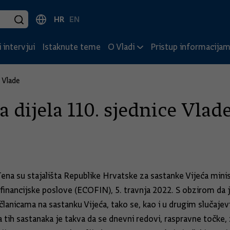
HR
EN
 intervjui
Istaknute teme
O Vladi
Pristup informacija
 Vlade
 dijela 110. sjednice Vlad
na su stajališta Republike Hrvatske za sastanke Vijeća minist
i financijske poslove (ECOFIN), 5. travnja 2022. S obzirom da 
anicama na sastanku Vijeća, tako se, kao i u drugim slučajev
 tih sastanaka je takva da se dnevni redovi, raspravne točke, 