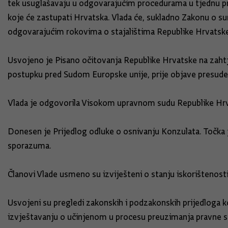
tek usuglašavaju u odgovarajućim procedurama u tjednu prij
koje će zastupati Hrvatska. Vlada će, sukladno Zakonu o s
odgovarajućim rokovima o stajalištima Republike Hrvatske, k
Usvojeno je Pisano očitovanja Republike Hrvatske na zah
postupku pred Sudom Europske unije, prije objave presude 
Vlada je odgovorila Visokom upravnom sudu Republike Hrva
Donesen je Prijedlog odluke o osnivanju Konzulata. Točka
sporazuma.
Članovi Vlade usmeno su izviješteni o stanju iskorištenosti
Usvojeni su pregledi zakonskih i podzakonskih prijedloga 
izvještavanju o učinjenom u procesu preuzimanja pravne s