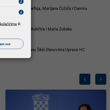
rišića, Subhija Tawfiqa, Marijana Ćužića i Damira
kolačićima
ili
Uprave te Damira Rubčića i Maria Zubaka
ćam sve
a Leverića i Željanu Šikić članovima Uprave HC