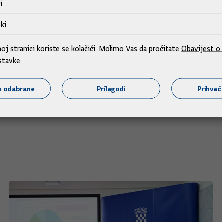
i
žila imenovanje Ivana Kršića predsjednikom Uprave te Darka Ba
ki
j stranici koriste se kolačići. Molimo Vas da pročitate
Obavijest o 
predloženo je imenovanje mr. sc. Željka Ukića predsjednikom 
stavke.
m odabrane
Prilagodi
Prihva
no je imenovanje Josipa Škorića predsjednikom Uprave te Alen