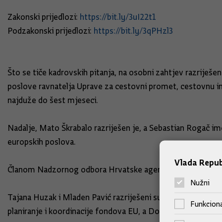
Zakonski prijedlozi:
https://bit.ly/3uI22t1
Podzakonski prijedlozi:
https://bit.ly/3qPHzl3
Što se tiče kadrovskih pitanja, na osobni zahtjev razriješ
poslove ravnatelja Uprave za cestovni promet, cestovnu inf
najduže do šest mjeseci.
Nadalje, Mato Škrabalo razriješen je, a Sebastian Rogač i
europskih poslova.
Vlada Repub
Članom Nadzornog odbora Hrvatske agencije za osiguranje
Nužni
Tajana Huzak i Mladen Pavić razriješeni su pomoćnici mini
Funkciona
planiranje i koordinacije fondova EU, a Dominik Paparić ra