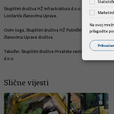
Statističk
Skupštini društva HŽ infrastruktura d.o.o. Vlada je predlo
Marketinš
Lončarića članovima Uprave.
Na ovoj mrežno
Osim toga, Skupštini društva HŽ Putnički prijevoz d.o.o. 
prilagodite po
članovima Uprave društva.
Prihvaća
Također, Skupštini društva Hrvatske ceste d.o.o. predlože
d.o.o.
Slične vijesti