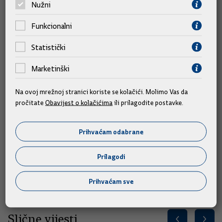
Razriješen je dosadašnji direktor Agencije za pravni promet i
Nužni
posredovanje nekretninama Dragan Hristov te je ponovno
Funkcionalni
imenovan direktorom te Agencije.
Statistički
Razriješena je dosadašnja članica Upravnog vijeća Hrvatske
agencije za malo gospodarstvo, inovacije i investicije mr.sc.
Marketinški
Ivana Živković, a novom članicom Upravnog vijeća koja se
imenuje na prijedlog ministra vanjskih i europskih poslova
Na ovoj mrežnoj stranici koriste se kolačići. Molimo Vas da
imenovana je Irena Alajbeg.
pročitate
Obavijest o kolačićima
ili prilagodite postavke.
Donesen je Zaključak kojim se predlaže Nadzornom odboru
Prihvaćam odabrane
društva Jadranski naftovod d.d. imenovanje Vladislava Veselice
za člana Uprave, temeljem provedenog postupka po
Prilagodi
objavljenom javnom natječaju na mandatno razdoblje od četiri
godine.
Prihvaćam sve
Slične vijesti