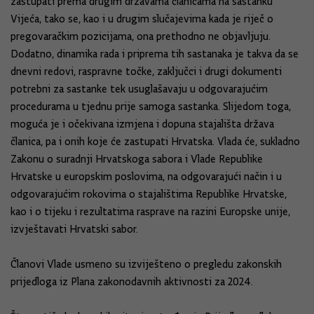
zastupati prema drugim državama članicama na sastanku
Vijeća, tako se, kao i u drugim slučajevima kada je riječ o
pregovaračkim pozicijama, ona prethodno ne objavljuju.
Dodatno, dinamika rada i priprema tih sastanaka je takva da se
dnevni redovi, raspravne točke, zaključci i drugi dokumenti
potrebni za sastanke tek usuglašavaju u odgovarajućim
procedurama u tjednu prije samoga sastanka. Slijedom toga,
moguća je i očekivana izmjena i dopuna stajališta država
članica, pa i onih koje će zastupati Hrvatska. Vlada će, sukladno
Zakonu o suradnji Hrvatskoga sabora i Vlade Republike
Hrvatske u europskim poslovima, na odgovarajući način i u
odgovarajućim rokovima o stajalištima Republike Hrvatske,
kao i o tijeku i rezultatima rasprave na razini Europske unije,
izvještavati Hrvatski sabor.
Članovi Vlade usmeno su izviješteno o pregledu zakonskih
prijedloga iz Plana zakonodavnih aktivnosti za 2024.