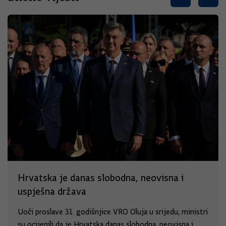
Hrvatska je danas slobodna, neovisna i
uspješna država
Uoči proslave 31. godišnjice VRO Oluja u srijedu, ministri
su ocijenili da je Hrvatska danas slobodna, neovisna i