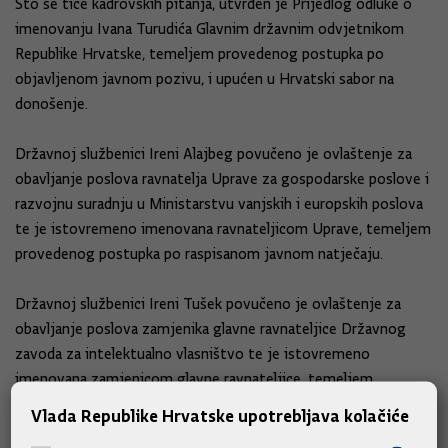
Što se tiče kadrovskih pitanja, utvrđen je Prijedlog odluke o
imenovanju Ivana Turudića Glavnim državnim odvjetnikom
Republike Hrvatske, temeljem provedenog postupka po
objavljenom javnom pozivu, i upućen u Hrvatski sabor na
donošenje.
Državnoj službenici Ireni Alajbeg povučeno je ovlaštenje za
obavljanje poslova ravnatelja Uprave za gospodarske poslove i
razvojnu suradnju u Ministarstvu vanjskih i europskih poslova
te je istovremeno imenovana ravnateljicom Uprave, temeljem
provedenog postupka po raspisanom javnom natječaju.
Državnoj službenici Ireni Tušek povučeno je ovlaštenje za
obavljanje poslova zamjenika glavne ravnateljice Državnog
zavoda za intelektualno vlasništvo te je istovremeno
imenovana zamjenicom glavne ravnateljice, temeljem
provedenog postupka po raspisanom javnom natječaju.
Vlada Republike Hrvatske upotrebljava kolačiće