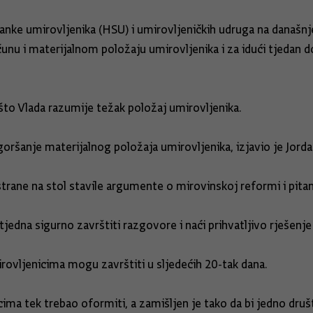
ranke umirovljenika (HSU) i umirovljeničkih udruga na današn
u i materijalnom položaju umirovljenika i za idući tjedan do
što Vlada razumije težak položaj umirovljenika.
oršanje materijalnog položaja umirovljenika, izjavio je Jord
trane na stol stavile argumente o mirovinskoj reformi i pitan
dna sigurno završtiti razgovore i naći prihvatljivo rješenje 
rovljenicima mogu završtiti u sljedećih 20-tak dana.
ima tek trebao oformiti, a zamišljen je tako da bi jedno druš