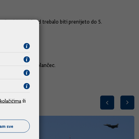
 što bi u taj fond trebalo biti prenijeto do 5.
pnja, kazao je Polančec.
kolačićima
ili
ćam sve