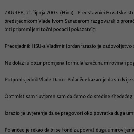
ZAGREB, 21. lipnja 2005. (Hina) - Predstavnici Hrvatske st
predsjednikom Vlade Ivom Sanaderom razgovarali o proračun
biti pripremljeni točni podaci i pokazatelji.
Predsjednik HSU-a Vladimir Jordan izrazio je zadovoljstvo 
Ne dolazi u obzir promjena formula izračuna mirovina i pog
Potpredsjednik Vlade Damir Polančec kazao je da su dvije s
Optimist sam i uvjeren sam da ćemo do sredine sljedećeg tje
Izrazio je uvjerenje da se pregovori oko povratka duga umi
Polančec je rekao da bi se fond za povrat duga umirovljenic