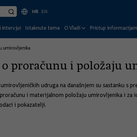
HR
EN
 intervjui
Istaknute teme
O Vladi
Pristup informacija
u umirovljenika
 o proračunu i položaju u
 umirovljeničkih udruga na današnjem su sastanku s pr
oračunu i materijalnom položaju umirovljenika i za id
odaci i pokazatelji.