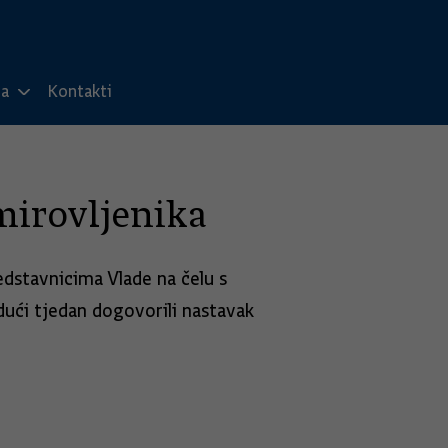
ma
Kontakti
mirovljenika
edstavnicima Vlade na čelu s
ući tjedan dogovorili nastavak