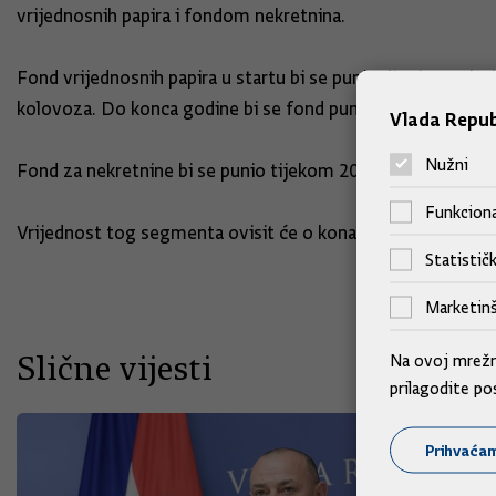
vrijednosnih papira i fondom nekretnina.
Fond vrijednosnih papira u startu bi se punio dionicama koje
kolovoza. Do konca godine bi se fond punio s još dionica, u 
Vlada Repub
Nužni
Fond za nekretnine bi se punio tijekom 2005. i 2006.
Funkciona
Vrijednost tog segmenta ovisit će o konačnom izračunu ukup
Statističk
Marketinš
Slične vijesti
Na ovoj mrežno
prilagodite po
Prihvaća