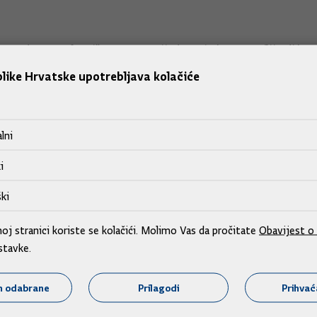
 su danas u vlasništvu RH u vrijednosti oko pet milijardi kuna,
vrijednosti oko pet milijardi kuna.
like Hrvatske upotrebljava kolačiće
lni
nog duga umirovljenicima koji bi trebao biti gotov do 30. li
i
ki
j stranici koriste se kolačići. Molimo Vas da pročitate
Obavijest o 
stavke.
m odabrane
Prilagodi
Prihva