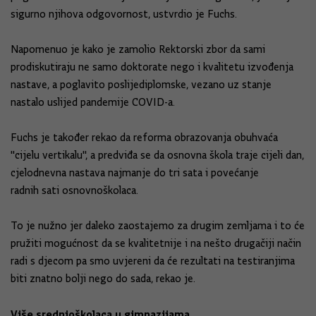
sigurno njihova odgovornost, ustvrdio je Fuchs.
Napomenuo je kako je zamolio Rektorski zbor da sami
prodiskutiraju ne samo doktorate nego i kvalitetu izvođenja
nastave, a poglavito poslijediplomske, vezano uz stanje
nastalo uslijed pandemije COVID-a.
Fuchs je također rekao da reforma obrazovanja obuhvaća
"cijelu vertikalu", a predviđa se da osnovna škola traje cijeli dan,
cjelodnevna nastava najmanje do tri sata i povećanje
radnih sati osnovnoškolaca.
To je nužno jer daleko zaostajemo za drugim zemljama i to će
pružiti mogućnost da se kvalitetnije i na nešto drugačiji način
radi s djecom pa smo uvjereni da će rezultati na testiranjima
biti znatno bolji nego do sada, rekao je.
Više srednjoškolaca u gimnazijama