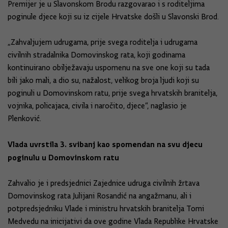
Premijer je u Slavonskom Brodu razgovarao i s roditeljima
poginule djece koji su iz cijele Hrvatske došli u Slavonski Brod.
„Zahvaljujem udrugama, prije svega roditelja i udrugama
civilnih stradalnika Domovinskog rata, koji godinama
kontinuirano obilježavaju uspomenu na sve one koji su tada
bili jako mali, a dio su, nažalost, velikog broja ljudi koji su
poginuli u Domovinskom ratu, prije svega hrvatskih branitelja,
vojnika, policajaca, civila i naročito, djece“, naglasio je
Plenković.
Vlada uvrstila 3. svibanj kao spomendan na svu djecu
poginulu u Domovinskom ratu
Zahvalio je i predsjednici Zajednice udruga civilnih žrtava
Domovinskog rata Julijani Rosandić na angažmanu, ali i
potpredsjedniku Vlade i ministru hrvatskih branitelja Tomi
Medvedu na inicijativi da ove godine Vlada Republike Hrvatske