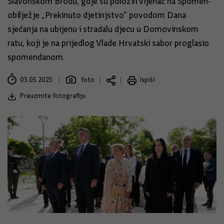
Slavonskom Brodu, gdje su položili vijenac na Spomen-
obilježje „Prekinuto djetinjstvo“ povodom Dana
sjećanja na ubijenu i stradalu djecu u Domovinskom
ratu, koji je na prijedlog Vlade Hrvatski sabor proglasio
spomendanom.
03.05.2025.
foto
Ispiši
Preuzmite fotografiju