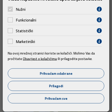
podsjetio je i naglasio da to pokazuje karakter agresije
Nužni
velikosrpskog Miloševićevog režima na Hrvatsku.
Funkcionalni
„Nisu to bili nikakvi vojni ciljevi koji bi se na bilo koji način
mogli opravdati, jer cijela agresija se, naravno, ne može
Statistički
opravdati, ali ovo su bili najstrašniji zločini. Dio je procesuiran,
ali nažalost ovakve teške zločine nismo nikada doveli pravdi",
Marketinški
zaključio je premijer.
Na ovoj mrežnoj stranici koriste se kolačići. Molimo Vas da
pročitate
Obavijest o kolačićima
ili prilagodite postavke.
Foto galerija
Prihvaćam odabrane
Prilagodi
Prihvaćam sve