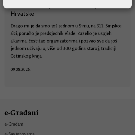
Podrška Alci osjeća se u svim krajevima
Hrvatske
Drago mi je da smo još jednom u Sinju, na 311. Sinjskoj
alci, poručio je predsjednik Vlade. Zaželio je uspjeh
alkarima, čestitao organizatorima i pozvao sve da još
jednom uživaju u, više od 300 godina staroj, tradiciji
Cetinskog kraja.
09.08.2026.
e-Građani
e-Građani
e-Savjetovanja