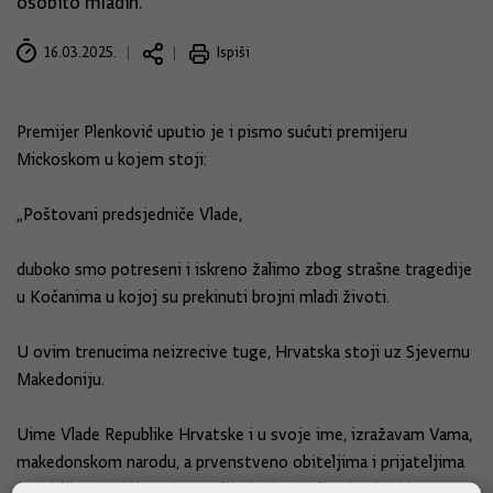
osobito mladih.
16.03.2025.
Ispiši
Premijer Plenković uputio je i pismo sućuti premijeru
Mickoskom u kojem stoji:
„Poštovani predsjedniče Vlade,
duboko smo potreseni i iskreno žalimo zbog strašne tragedije
u Kočanima u kojoj su prekinuti brojni mladi životi.
U ovim trenucima neizrecive tuge, Hrvatska stoji uz Sjevernu
Makedoniju.
Uime Vlade Republike Hrvatske i u svoje ime, izražavam Vama,
makedonskom narodu, a prvenstveno obiteljima i prijateljima
stradalih najdublju sućut. Ozlijeđenima želim što brži i