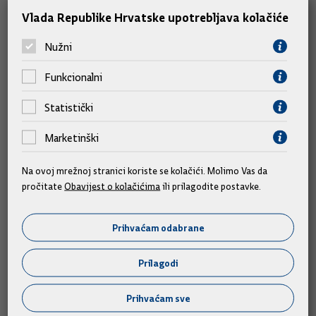
uspješniji oporavak.“
Vlada Republike Hrvatske upotrebljava kolačiće
Nužni
Slične vijesti
Funkcionalni
Statistički
Marketinški
Na ovoj mrežnoj stranici koriste se kolačići. Molimo Vas da
pročitate
Obavijest o kolačićima
ili prilagodite postavke.
Prihvaćam odabrane
Prilagodi
Prihvaćam sve