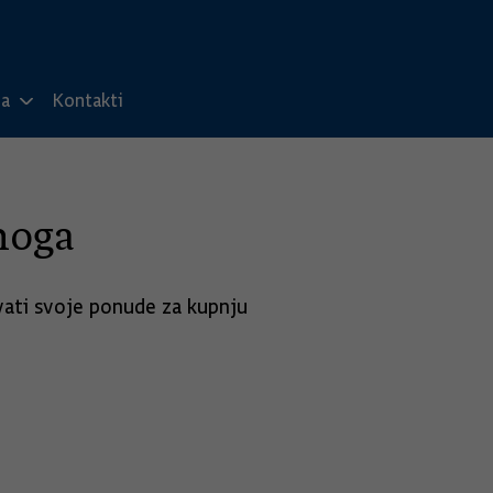
ma
Kontakti
noga
vati svoje ponude za kupnju