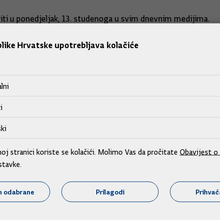
iti u ponedjeljak, 13. studenoga u svim dnevnim medijima.
like Hrvatske upotrebljava kolačiće
oći će predati ponudu za kupnju dionica Ine do najviše 38.00
esplatno.
lni
jviše 17 posto dionica Ine.
i
ki
j stranici koriste se kolačići. Molimo Vas da pročitate
Obavijest o 
stavke.
m odabrane
Prilagodi
Prihva