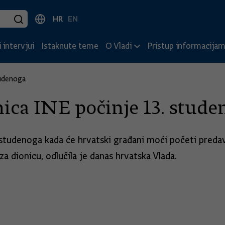
HR
EN
 intervjui
Istaknute teme
O Vladi
Pristup informacija
tudenoga
ica INE počinje 13. stude
. studenoga kada će hrvatski građani moći početi preda
a dionicu, odlučila je danas hrvatska Vlada.