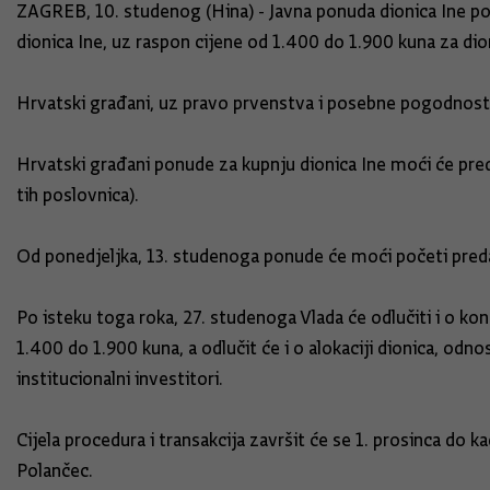
ZAGREB, 10. studenog (Hina) - Javna ponuda dionica Ine po
dionica Ine, uz raspon cijene od 1.400 do 1.900 kuna za dion
Hrvatski građani, uz pravo prvenstva i posebne pogodnosti,
Hrvatski građani ponude za kupnju dionica Ine moći će pred
tih poslovnica).
Od ponedjeljka, 13. studenoga ponude će moći početi predavat
Po isteku toga roka, 27. studenoga Vlada će odlučiti i o ko
1.400 do 1.900 kuna, a odlučit će i o alokaciji dionica, od
institucionalni investitori.
Cijela procedura i transakcija završit će se 1. prosinca do k
Polančec.