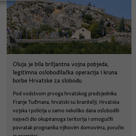
Oluja je bila briljantna vojna pobjeda,
legitimna oslobodilačka operacija i kruna
borbe Hrvatske za slobodu
Pod vodstvom prvoga hrvatskog predsjednika
Franje Tuđmana, hrvatski su branitelji, Hrvatska
vojska i policija u samo nekoliko dana oslobodili
najveći dio okupiranoga teritorija i omogućili
povratak prognanika njihovim domovima, poručio