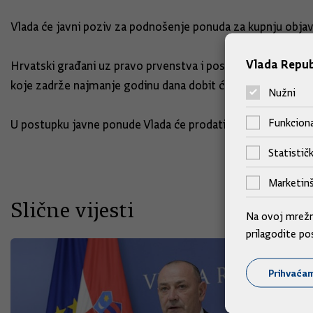
Vlada će javni poziv za podnošenje ponuda za kupnju objav
Vlada Repub
Hrvatski građani uz pravo prvenstva i posebne pogodnosti m
koje zadrže najmanje godinu dana dobit će jednu dionicu b
Nužni
Funkciona
U postupku javne ponude Vlada će prodati najmanje 15, a na
Statističk
Marketinš
Slične vijesti
Na ovoj mrežno
prilagodite po
Prihvaća