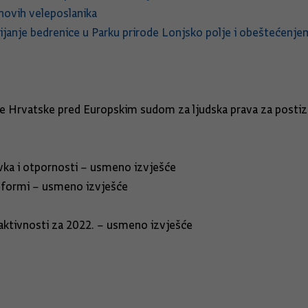
ovih veleposlanika
ijanje bedrenice u Parku prirode Lonjsko polje i obeštećenje
e Hrvatske pred Europskim sudom za ljudska prava za postiz
 i otpornosti – usmeno izvješće
formi – usmeno izvješće
 Plana zakonodavnih aktivnosti za 2