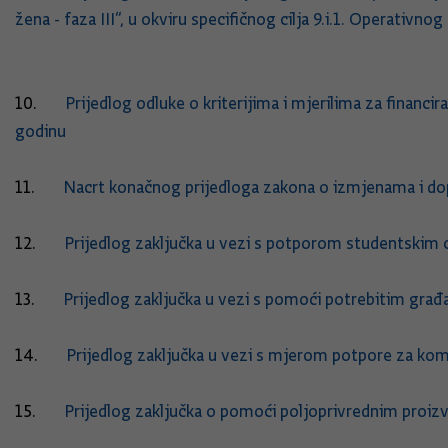
žena - faza III“, u okviru specifičnog cilja 9.i.1. Operativn
10.
Prijedlog odluke o kriterijima i mjerilima za financ
godinu
11.
Nacrt konačnog prijedloga zakona o izmjenama i 
12.
Prijedlog zaključka u vezi s potporom studentskim
13.
Prijedlog zaključka u vezi s pomoći potrebitim gra
14.
Prijedlog zaključka u vezi s mjerom potpore za kom
15.
Prijedlog zaključka o pomoći poljoprivrednim proiz