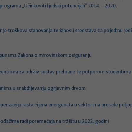
og programa „Učinkoviti ljudski potencijali“ 2014. - 2020.
iranje troškova stanovanja te iznosu sredstava za pojedinu je
dopunama Zakona o mirovinskom osiguranju
 centrima za održiv sustav prehrane te potporom studentim
đanima u snabdijevanju ogrjevnim drvom
penzaciju rasta cijena energenata u sektorima prerade poljo
vođačima radi poremećaja na tržištu u 2022. godini