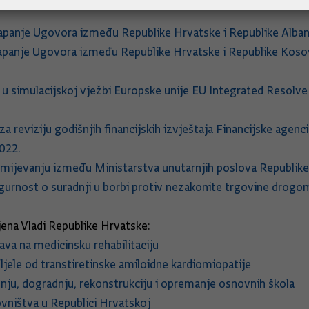
apanje Ugovora između Republike Hrvatske i Republike Albanij
lapanje Ugovora između Republike Hrvatske i Republike Kosov
 u simulacijskoj vježbi Europske unije EU Integrated Resolv
reviziju godišnjih financijskih izvještaja Financijske agencije
2022.
jevanju između Ministarstva unutarnjih poslova Republike H
sigurnost o suradnji u borbi protiv nezakonite trgovine drog
ena Vladi Republike Hrvatske:
ava na medicinsku rehabilitaciju
ljele od transtiretinske amiloidne kardiomiopatije
dnju, dogradnju, rekonstrukciju i opremanje osnovnih škola
vništva u Republici Hrvatskoj