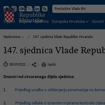
Vijesti
Najave
Sjednice
Europska Hrvatska
Govori i
Naslovnica
147. sjednica Vlade Republike Hrvatske
147. sjednica Vlade Repu
08.09.2022.
Ispiši
Dnevni red otvorenoga dijela sjednice:
1.
Prijedlog uredbe o otklanjanju poremećaja na doma
2.
Prijedlog odluke o izravnim mjerama kontrole cije