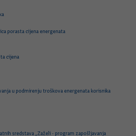
ka
dica porasta cijena energenata
ta cijena
anja u podmirenju troškova energenata korisnika
atnih sredstava „Zaželi - program zapošljavanja