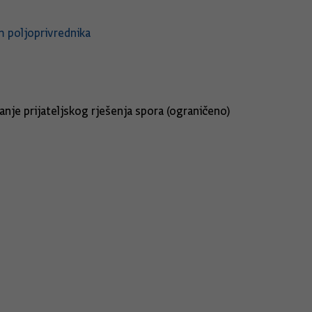
m poljoprivrednika
anje prijateljskog rješenja spora (ograničeno)
022. – usmeno izvješće