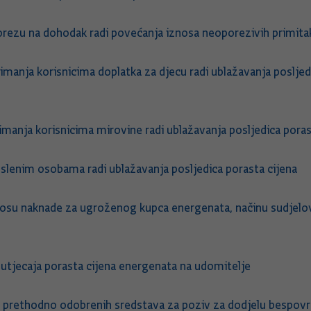
porezu na dohodak radi povećanja iznosa neoporezivih primita
imanja korisnicima doplatka za djecu radi ublažavanja poslje
imanja korisnicima mirovine radi ublažavanja posljedica poras
slenim osobama radi ublažavanja posljedica porasta cijena
osu naknade za ugroženog kupca energenata, načinu sudjelov
 utjecaja porasta cijena energenata na udomitelje
e prethodno odobrenih sredstava za poziv za dodjelu bespovr