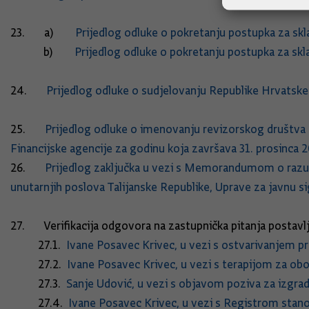
23. a)
Prijedlog odluke o pokretanju postupka za skl
b)
Prijedlog odluke o pokretanju postupka za sk
24.
Prijedlog odluke o sudjelovanju Republike Hrvatske
25.
Prijedlog odluke o imenovanju revizorskog društva za 
Financijske agencije za godinu koja završava 31. prosinca 
26.
Prijedlog zaključka u vezi s Memorandumom o razumi
unutarnjih poslova Talijanske Republike, Uprave za javnu 
27. Verifikacija odgovora na zastupnička pitanja postavlj
27.1.
Ivane Posavec Krivec, u vezi s ostvarivanjem pr
27.2.
Ivane Posavec Krivec, u vezi s terapijom za obo
27.3.
Sanje Udović, u vezi s objavom poziva za izgra
27.4.
Ivane Posavec Krivec, u vezi s Registrom stano