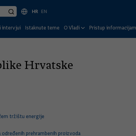
HR
EN
 intervjui
Istaknute teme
O Vladi
Pristup informacija
blike Hrvatske
ćem tržištu energije
na određenih prehrambenih proizvoda