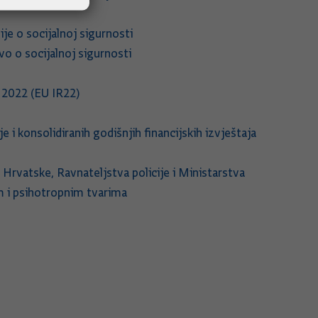
e o socijalnoj sigurnosti
o o socijalnoj sigurnosti
e 2022 (EU IR22)
 i konsolidiranih godišnjih financijskih izvještaja
rvatske, Ravnateljstva policije i Ministarstva
om i psihotropnim tvarima