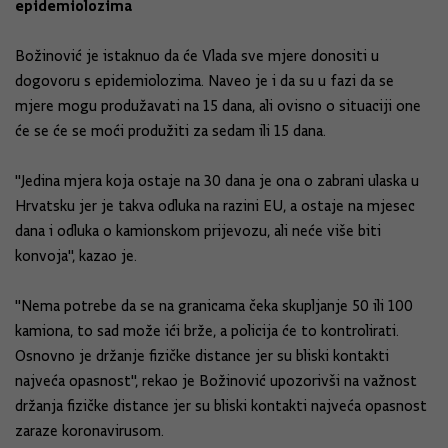
epidemiolozima
Božinović je istaknuo da će Vlada sve mjere donositi u
dogovoru s epidemiolozima. Naveo je i da su u fazi da se
mjere mogu produžavati na 15 dana, ali ovisno o situaciji one
će se će se moći produžiti za sedam ili 15 dana.
"Jedina mjera koja ostaje na 30 dana je ona o zabrani ulaska u
Hrvatsku jer je takva odluka na razini EU, a ostaje na mjesec
dana i odluka o kamionskom prijevozu, ali neće više biti
konvoja", kazao je.
"Nema potrebe da se na granicama čeka skupljanje 50 ili 100
kamiona, to sad može ići brže, a policija će to kontrolirati.
Osnovno je držanje fizičke distance jer su bliski kontakti
najveća opasnost", rekao je Božinović upozorivši na važnost
držanja fizičke distance jer su bliski kontakti najveća opasnost
zaraze koronavirusom.