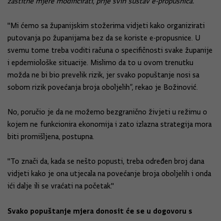
zaštitne mjere modificirati, prije svih sustav e-propusnica.
"Mi ćemo sa županijskim stožerima vidjeti kako organizirati
putovanja po županijama bez da se koriste e-propusnice. U
svemu tome treba voditi računa o specifičnosti svake županije
i epdemiološke situacije. Mislimo da to u ovom trenutku
možda ne bi bio prevelik rizik, jer svako popuštanje nosi sa
sobom rizik povećanja broja oboljelih”, rekao je Božinović.
No, poručio je da ne možemo bezgranično živjeti u režimu o
kojem ne funkcionira ekonomija i zato izlazna strategija mora
biti promišljena, postupna.
"To znači da, kada se nešto popusti, treba određen broj dana
vidjeti kako je ona utjecala na povećanje broja oboljelih i onda
ići dalje ili se vraćati na početak."
Svako popuštanje mjera donosit će se u dogovoru s