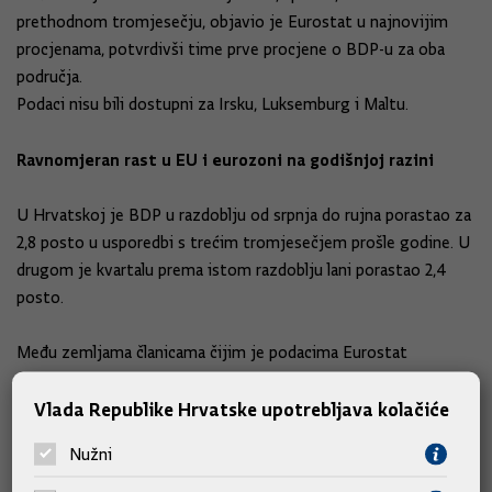
prethodnom tromjesečju, objavio je Eurostat u najnovijim
procjenama, potvrdivši time prve procjene o BDP-u za oba
područja.
Podaci nisu bili dostupni za Irsku, Luksemburg i Maltu.
Ravnomjeran rast u EU i eurozoni na godišnjoj razini
U Hrvatskoj je BDP u razdoblju od srpnja do rujna porastao za
2,8 posto u usporedbi s trećim tromjesečjem prošle godine. U
drugom je kvartalu prema istom razdoblju lani porastao 2,4
posto.
Među zemljama članicama čijim je podacima Eurostat
raspolagao najvišu stopu rasta na godišnjoj razini ostvarila je
Vlada Republike Hrvatske upotrebljava kolačiće
Mađarska, od 4,8 posto. Slijede Poljska i Estonija sa 4,1 posto.
Daleko najslabiji rast i na godišnjoj su razini zabilježile Italija i
Nužni
Njemačka, od 0,3 odnosno 0,5 posto.
Eurostat je u najnovijem izvješću povisio procjenu rasta BDP-