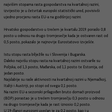
najvišim stopama rasta gospodarstva na kvartalnoj razini,
izvijestio je u četvrtak europski statistički ured, povisivši
ujedno procjenu rasta EU-a na godišnjoj razini.
Hrvatsko gospodarstvo u trećem je kvartalu 2019. poraslo 0,8
posto u odnosu na drugo tromjesečje kada je ostvaren rast od
0,5 posto, pokazalo je najnovije Eurostatovo izvješće.
Istu stopu rasta bilježile su i Slovenija i Bugarska.
Daleko najvišu stopu rasta na kvartalnoj razini ostvarile su
Poljska, od 1,3 posto, Mađarska, od 1,1 posto te Estonija, od
jedan posto.
Najslabije su rasle aktivnosti na kvartalnoj razini u Njemačkoj,
Italiji i Austriji, po stopi od svega 0,1 posto.
Na razini EU-a sezonski prilagođen bruto domaći proizvod
(BDP) porastao je u trećem tromjesečju 0,3 posto u odnosu
na drugo tromjesečje kada je rast iznosio 0,2 posto.
U 19-članoj eurozoni uvećan je za 0,2 posto, kao i u