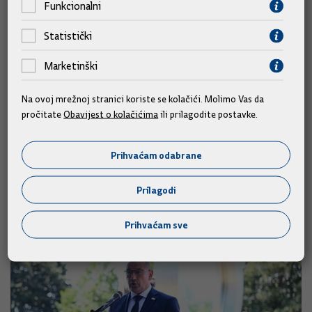
Funkcionalni
a 28-članog EU-a u trećem tromjesečju, za 0,1 postotni bod,
na 1,4 posto. To znači da rastao istim tempom kao i u drugom
Statistički
kvartalu.
Marketinški
BDP eurozone porastao je 1,2 posto, također kao i u razdoblju
od travnja do lipnja i u skladu s prvim procjenama Eurostata.
Na ovoj mrežnoj stranici koriste se kolačići. Molimo Vas da
pročitate
Obavijest o kolačićima
ili prilagodite postavke.
Izvor: Hina
Prihvaćam odabrane
Prilagodi
Slične vijesti
Prihvaćam sve