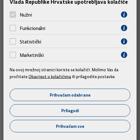
Vlada Republike Hrvatske upotrebljava kolačiće
budu ugroženi zbog politički motiviranog procesa i
provokacije Srbije.
Nužni
Naglašeno je kako se Srbija mora suočiti sa svojom prošlošću i
Funkcionalni
odgovornošću za agresiju i zločine velikosrpskog režima.
Statistički
Domovinski rat i vojno-redarstvena operacija Oluja imali su
oslobodilački karakter, čiji je legitimitet i opravdanost
Marketinški
potvrdio pravomoćnim presudama i Međunarodni kazneni sud
za bivšu Jugoslaviju.
Na ovoj mrežnoj stranici koriste se kolačići. Molimo Vas da
pročitate
Obavijest o kolačićima
ili prilagodite postavke.
Foto galerija
Prihvaćam odabrane
Prilagodi
Prihvaćam sve