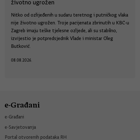
životno ugrožen
Nitko od ozlijeđenih u sudaru teretnog i putničkog vlaka
nije životno ugrožen. Troje pacijenata zbrinutih u KBC-u
Zagreb imaju teške tjelesne ozljede, ali su stabilno,
izvijestio je potpredsjednik Vlade i ministar Oleg
Butković.
08.08.2026.
e-Građani
e-Građani
e-Savjetovanja
Portal otvorenih podataka RH