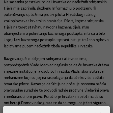
Na sastanku je istaknuto da Hrvatska od nadležnih srbijanskih
tijela nije zaprimila službenu informaciju o podizanju ili
potvrđivanju optužnica protiv pilota Hrvatskog ratnog
zrakoplovstva i hrvatskih branitelja. Piloti, kojima srbijanska
tijela na teret stavljaju navodna kaznena djela, nisu
obaviješteni o pokretanju kaznenoga postupka, niti su u bilo
kojoj fazi kaznenoga postupka ispitani, niti je traženo njihovo
ispitivanje putem nadležnih tijela Republike Hrvatske.
Razgovarajući o daljnjim radnjama i aktivnostima,
potpredsjednik Vlade Medved naglasio je da će hrvatska država
i njezine institucije, a osobito hrvatska Vlada iskoristiti sve
mehanizme koji su joj na raspolaganju da učinkovito zaštiti
hrvatske pilote. Kazao je da Srbija ne poštuje osnovna načela
pravosudne suradnje te provodi radnje protivne vladavini prava
i međunarodnom pravu. Poručio je hrvatskim pilotima da su
oni heroji Domovinskog rata te da se mogu osjećati sigurno,
jer Hrvatska nikad neće dopustiti da njihova sloboda i prava