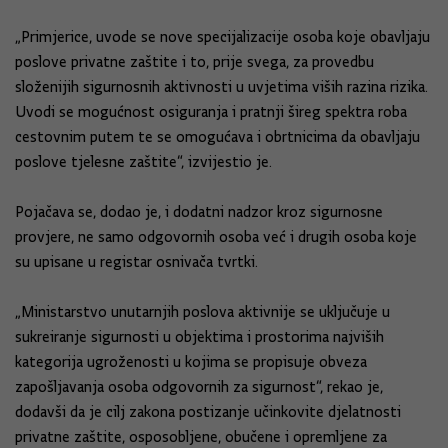
„Primjerice, uvode se nove specijalizacije osoba koje obavljaju
poslove privatne zaštite i to, prije svega, za provedbu
složenijih sigurnosnih aktivnosti u uvjetima viših razina rizika.
Uvodi se mogućnost osiguranja i pratnji šireg spektra roba
cestovnim putem te se omogućava i obrtnicima da obavljaju
poslove tjelesne zaštite“, izvijestio je.
Pojačava se, dodao je, i dodatni nadzor kroz sigurnosne
provjere, ne samo odgovornih osoba već i drugih osoba koje
su upisane u registar osnivača tvrtki.
„Ministarstvo unutarnjih poslova aktivnije se uključuje u
sukreiranje sigurnosti u objektima i prostorima najviših
kategorija ugroženosti u kojima se propisuje obveza
zapošljavanja osoba odgovornih za sigurnost“, rekao je,
dodavši da je cilj zakona postizanje učinkovite djelatnosti
privatne zaštite, osposobljene, obučene i opremljene za