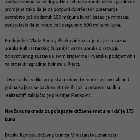
međuvremenu su se dogodile i tehničko-medicinske i građevne
promjene tako da je za potpuni dovršetak i opremanje
potrebito još dodatnih 150 milijuna kuna", kazao je ministar,
podsjetivši da je ranije već osigurano 600 milijuna kuna.
Predsjednik Vlade Andrej Plenković kazao je da je to važna
poruka Puli i Istarskoj županiji i važna poruka o razvoju
zdravstvenog sustava u svim krajevima Hrvatske, podsjetivši i
na projekt izgradnje bolnice u Rijeci.
„Ovo su dva velika projekta u zdravstvenom sustavu, ali ne i
jedina kojima se bavimo. Bit će ih još, u pripremi su ili u
realizaciji", zaključio je premijer Plenković.
Novčana naknada za polaganje državne mature i dalje 175
kuna
Branka Ramljak, državna tajnica Ministarstva znanosti i