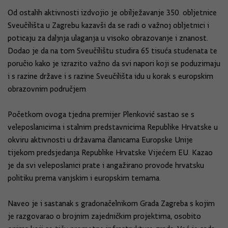
Od ostalih aktivnosti izdvojio je obilježavanje 350. obljetnice
Sveučilišta u Zagrebu kazavši da se radi o važnoj obljetnici i
poticaju za daljnja ulaganja u visoko obrazovanje i znanost.
Dodao je da na tom Sveučilištu studira 65 tisuća studenata te
poručio kako je izrazito važno da svi napori koji se poduzimaju
i s razine države i s razine Sveučilišta idu u korak s europskim
obrazovnim područjem.
Početkom ovoga tjedna premijer Plenković sastao se s
veleposlanicima i stalnim predstavnicima Republike Hrvatske u
okviru aktivnosti u državama članicama Europske Unije
tijekom predsjedanja Republike Hrvatske Vijećem EU. Kazao
je da svi veleposlanici prate i angažirano provode hrvatsku
politiku prema vanjskim i europskim temama.
Naveo je i sastanak s gradonačelnikom Grada Zagreba s kojim
je razgovarao o brojnim zajedničkim projektima, osobito