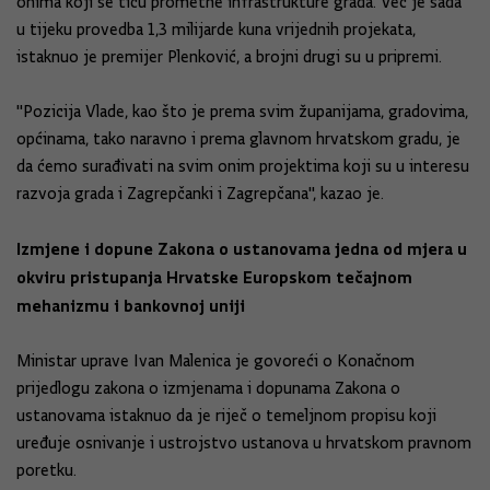
onima koji se tiču prometne infrastrukture grada. Već je sada
u tijeku provedba 1,3 milijarde kuna vrijednih projekata,
istaknuo je premijer Plenković, a brojni drugi su u pripremi.
"Pozicija Vlade, kao što je prema svim županijama, gradovima,
općinama, tako naravno i prema glavnom hrvatskom gradu, je
da ćemo surađivati na svim onim projektima koji su u interesu
razvoja grada i Zagrepčanki i Zagrepčana", kazao je.
Izmjene i dopune Zakona o ustanovama jedna od mjera u
okviru pristupanja Hrvatske Europskom tečajnom
mehanizmu i bankovnoj uniji​
Ministar uprave Ivan Malenica je govoreći o Konačnom
prijedlogu zakona o izmjenama i dopunama Zakona o
ustanovama istaknuo da je riječ o temeljnom propisu koji
uređuje osnivanje i ustrojstvo ustanova u hrvatskom pravnom
poretku.