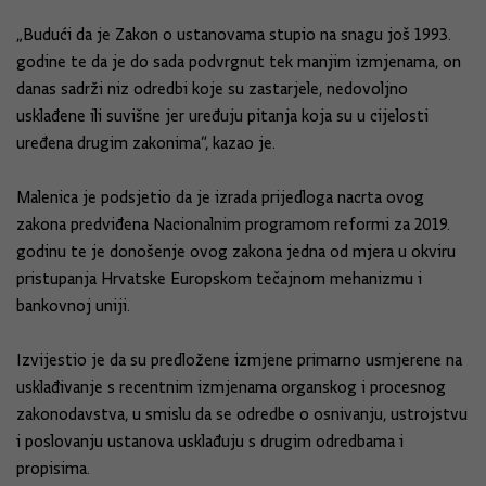
„Budući da je Zakon o ustanovama stupio na snagu još 1993.
godine te da je do sada podvrgnut tek manjim izmjenama, on
danas sadrži niz odredbi koje su zastarjele, nedovoljno
usklađene ili suvišne jer uređuju pitanja koja su u cijelosti
uređena drugim zakonima“, kazao je.
Malenica je podsjetio da je izrada prijedloga nacrta ovog
zakona predviđena Nacionalnim programom reformi za 2019.
godinu te je donošenje ovog zakona jedna od mjera u okviru
pristupanja Hrvatske Europskom tečajnom mehanizmu i
bankovnoj uniji.
Izvijestio je da su predložene izmjene primarno usmjerene na
usklađivanje s recentnim izmjenama organskog i procesnog
zakonodavstva, u smislu da se odredbe o osnivanju, ustrojstvu
i poslovanju ustanova usklađuju s drugim odredbama i
propisima.