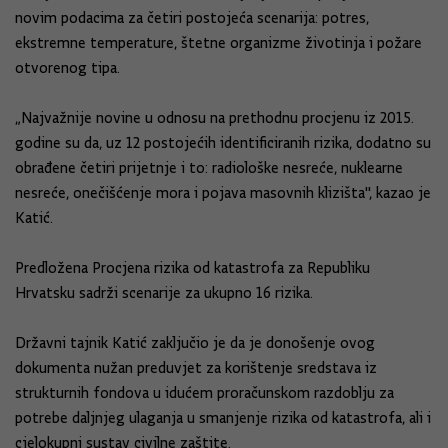
novim podacima za četiri postojeća scenarija: potres,
ekstremne temperature, štetne organizme životinja i požare
otvorenog tipa.
„Najvažnije novine u odnosu na prethodnu procjenu iz 2015.
godine su da, uz 12 postojećih identificiranih rizika, dodatno su
obrađene četiri prijetnje i to: radiološke nesreće, nuklearne
nesreće, onečišćenje mora i pojava masovnih klizišta", kazao je
Katić.
Predložena Procjena rizika od katastrofa za Republiku
Hrvatsku sadrži scenarije za ukupno 16 rizika.
Državni tajnik Katić zaključio je da je donošenje ovog
dokumenta nužan preduvjet za korištenje sredstava iz
strukturnih fondova u idućem proračunskom razdoblju za
potrebe daljnjeg ulaganja u smanjenje rizika od katastrofa, ali i
cjelokupni sustav civilne zaštite.