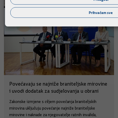
Prihvaćam sve
Povećavaju se najniže braniteljske mirovine
i uvodi dodatak za sudjelovanja u obrani
Zakonske izmjene s ciljem povećanja braniteljskih
mirovina uključuju povećanje najniže braniteljske
mirovine i naknade za njegovatelje ratnih invalida,