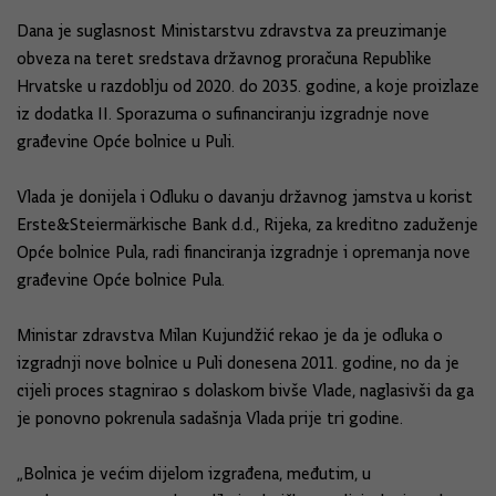
Dana je suglasnost Ministarstvu zdravstva za preuzimanje
obveza na teret sredstava državnog proračuna Republike
Hrvatske u razdoblju od 2020. do 2035. godine, a koje proizlaze
iz dodatka II. Sporazuma o sufinanciranju izgradnje nove
građevine Opće bolnice u Puli.
Vlada je donijela i Odluku o davanju državnog jamstva u korist
Erste&Steiermärkische Bank d.d., Rijeka, za kreditno zaduženje
Opće bolnice Pula, radi financiranja izgradnje i opremanja nove
građevine Opće bolnice Pula.
Ministar zdravstva Milan Kujundžić rekao je da je odluka o
izgradnji nove bolnice u Puli donesena 2011. godine, no da je
cijeli proces stagnirao s dolaskom bivše Vlade, naglasivši da ga
je ponovno pokrenula sadašnja Vlada prije tri godine.
„Bolnica je većim dijelom izgrađena, međutim, u