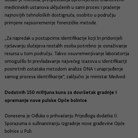
medicinskih ustanova uključenih u sami proces i praćenje
najnovijih tehnoloških dostignuća, osobito u području
primjene najsuvremenije forenzičke metode.
„Za napredak u postupcima identifikacije koji bi pridonijeli
rješavanju slučajeva nestalih osoba potrebno je osnaživanje
resursa u tom području. Takvo osuvremenjivanje laboratorija
omogućilo bi prevladavanje najvećeg izazova u identifikaciji
posmrtnih ostataka metodom analize DNA i unaprjeđenje
samog procesa identifikacije", zaključio je ministar Medved.
Dodatnih 150 milijuna kuna za dovršetak gradnje i
opremanje nove pulske Opće bolnice
Donesena je Odluka o prihvaćanju Prijedloga dodatka II.
Sporazuma o sufinanciranju izgradnje nove građevine Opće
bolnice u Puli.