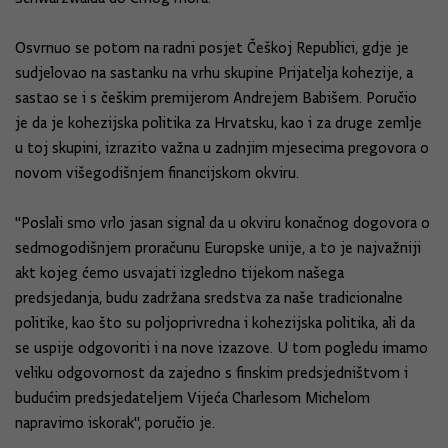
Osvrnuo se potom na radni posjet Češkoj Republici, gdje je
sudjelovao na sastanku na vrhu skupine Prijatelja kohezije, a
sastao se i s češkim premijerom Andrejem Babišem. Poručio
je da je kohezijska politika za Hrvatsku, kao i za druge zemlje
u toj skupini, izrazito važna u zadnjim mjesecima pregovora o
novom višegodišnjem financijskom okviru.
"Poslali smo vrlo jasan signal da u okviru konačnog dogovora o
sedmogodišnjem proračunu Europske unije, a to je najvažniji
akt kojeg ćemo usvajati izgledno tijekom našega
predsjedanja, budu zadržana sredstva za naše tradicionalne
politike, kao što su poljoprivredna i kohezijska politika, ali da
se uspije odgovoriti i na nove izazove. U tom pogledu imamo
veliku odgovornost da zajedno s finskim predsjedništvom i
budućim predsjedateljem Vijeća Charlesom Michelom
napravimo iskorak", poručio je.