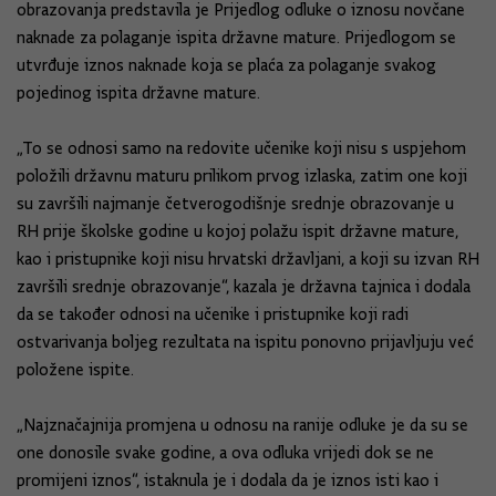
obrazovanja predstavila je Prijedlog odluke o iznosu novčane
naknade za polaganje ispita državne mature. Prijedlogom se
utvrđuje iznos naknade koja se plaća za polaganje svakog
pojedinog ispita državne mature.
„To se odnosi samo na redovite učenike koji nisu s uspjehom
položili državnu maturu prilikom prvog izlaska, zatim one koji
su završili najmanje četverogodišnje srednje obrazovanje u
RH prije školske godine u kojoj polažu ispit državne mature,
kao i pristupnike koji nisu hrvatski državljani, a koji su izvan RH
završili srednje obrazovanje“, kazala je državna tajnica i dodala
da se također odnosi na učenike i pristupnike koji radi
ostvarivanja boljeg rezultata na ispitu ponovno prijavljuju već
položene ispite.
„Najznačajnija promjena u odnosu na ranije odluke je da su se
one donosile svake godine, a ova odluka vrijedi dok se ne
promijeni iznos“, istaknula je i dodala da je iznos isti kao i