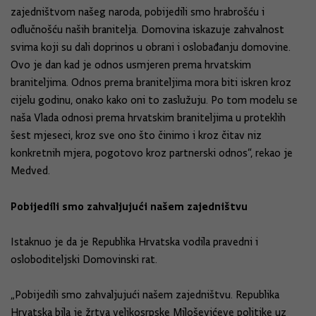
zajedništvom našeg naroda, pobijedili smo hrabrošću i
odlučnošću naših branitelja. Domovina iskazuje zahvalnost
svima koji su dali doprinos u obrani i oslobađanju domovine.
Ovo je dan kad je odnos usmjeren prema hrvatskim
braniteljima. Odnos prema braniteljima mora biti iskren kroz
cijelu godinu, onako kako oni to zaslužuju. Po tom modelu se
naša Vlada odnosi prema hrvatskim braniteljima u proteklih
šest mjeseci, kroz sve ono što činimo i kroz čitav niz
konkretnih mjera, pogotovo kroz partnerski odnos“, rekao je
Medved.
Pobijedili smo zahvaljujući našem zajedništvu
Istaknuo je da je Republika Hrvatska vodila pravedni i
osloboditeljski Domovinski rat.
„Pobijedili smo zahvaljujući našem zajedništvu. Republika
Hrvatska bila je žrtva velikosrpske Miloševićeve politike uz