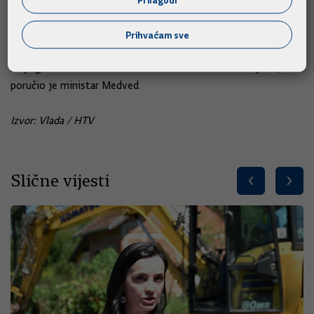
Veteranski centar koji će biti u Sinju, a onda u Daruvaru i
Petrinji. Do kraja godine, projekt vrijedan 338 milijuna kuna, 85
Prihvaćam sve
posto financiran sredstvima EU-a za hrvatske branitelje, do
kraja godine četiri veteranska centra s oko 1000 ležajeva“,
poručio je ministar Medved.
Izvor: Vlada / HTV
Slične vijesti