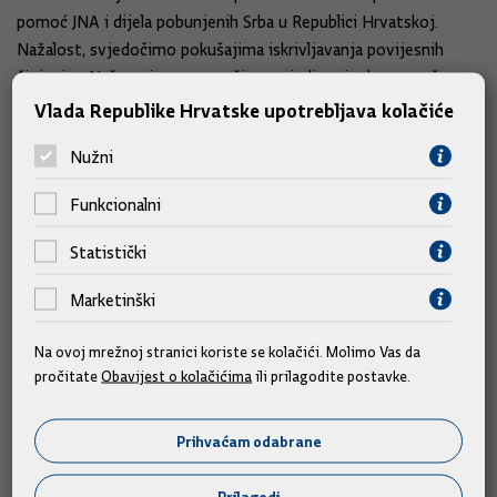
pomoć JNA i dijela pobunjenih Srba u Republici Hrvatskoj.
Nažalost, svjedočimo pokušajima iskrivljavanja povijesnih
činjenica. Naš poziv prema našim susjedima je da se suoče sa
svojom prošlošću, da se suoče sa svojom ulogom u toj
Vlada Republike Hrvatske upotrebljava kolačiće
brutalnoj agresiji prema Hrvatskoj i usmjere u pravcu
Nužni
normaliziranja odnosa, poglavito ako govorimo o Srbiji, da daju
doprinos u pronalasku nestalih osoba, da procesuiraju
Funkcionalni
počinitelje teških kaznenih djela ratnog zločina, da prihvate
činjenicu da su na teritoriju Srbije organizirali logore gdje su
Statistički
na silu odvodili hrvatske ljude. Još uvijek možemo svjedočiti
da nije prisutna težnja i napor kod njih. Onako kako su hrvatski
Marketinški
branitelji hrabro branili Hrvatsku, tako će ova Vlada snažno
Na ovoj mrežnoj stranici koriste se kolačići. Molimo Vas da
braniti istinu o Domovinskom ratu“, rekao je.
pročitate
Obavijest o kolačićima
ili prilagodite postavke.
Ponosan je što se danas u prvom Veteranskom centru uručuju
nagrade.
Prihvaćam odabrane
„Za nekoliko tjedana bit ćemo u prilici otvoriti i drugi
Prilagodi