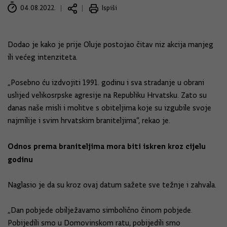
04.08.2022.
Ispiši
Dodao je kako je prije Oluje postojao čitav niz akcija manjeg
ili većeg intenziteta.
„Posebno ću izdvojiti 1991. godinu i sva stradanje u obrani
uslijed velikosrpske agresije na Republiku Hrvatsku. Zato su
danas naše misli i molitve s obiteljima koje su izgubile svoje
najmilije i svim hrvatskim braniteljima“, rekao je.
Odnos prema braniteljima mora biti iskren kroz cijelu
godinu
Naglasio je da su kroz ovaj datum sažete sve težnje i zahvala.
„Dan pobjede obilježavamo simbolično činom pobjede.
Pobijedili smo u Domovinskom ratu, pobijedili smo