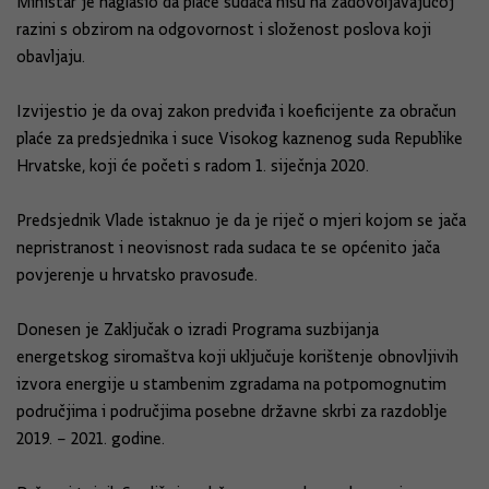
Ministar je naglasio da plaće sudaca nisu na zadovoljavajućoj
razini s obzirom na odgovornost i složenost poslova koji
obavljaju.
Izvijestio je da ovaj zakon predviđa i koeficijente za obračun
plaće za predsjednika i suce Visokog kaznenog suda Republike
Hrvatske, koji će početi s radom 1. siječnja 2020.
Predsjednik Vlade istaknuo je da je riječ o mjeri kojom se jača
nepristranost i neovisnost rada sudaca te se općenito jača
povjerenje u hrvatsko pravosuđe.
Donesen je Zaključak o izradi Programa suzbijanja
energetskog siromaštva koji uključuje korištenje obnovljivih
izvora energije u stambenim zgradama na potpomognutim
područjima i područjima posebne državne skrbi za razdoblje
2019. – 2021. godine.