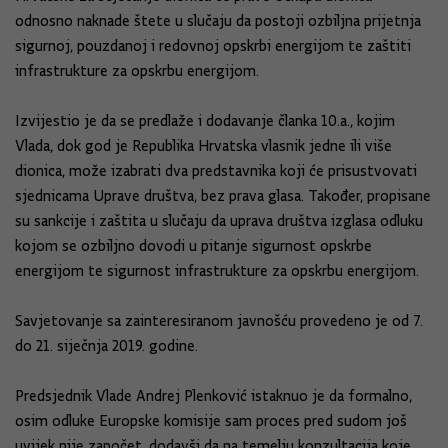
odnosno naknade štete u slučaju da postoji ozbiljna prijetnja
sigurnoj, pouzdanoj i redovnoj opskrbi energijom te zaštiti
infrastrukture za opskrbu energijom.
Izvijestio je da se predlaže i dodavanje članka 10.a., kojim
Vlada, dok god je Republika Hrvatska vlasnik jedne ili više
dionica, može izabrati dva predstavnika koji će prisustvovati
sjednicama Uprave društva, bez prava glasa. Također, propisane
su sankcije i zaštita u slučaju da uprava društva izglasa odluku
kojom se ozbiljno dovodi u pitanje sigurnost opskrbe
energijom te sigurnost infrastrukture za opskrbu energijom.
Savjetovanje sa zainteresiranom javnošću provedeno je od 7.
do 21. siječnja 2019. godine.
Predsjednik Vlade Andrej Plenković istaknuo je da formalno,
osim odluke Europske komisije sam proces pred sudom još
uvijek nije započet, dodavši da na temelju konzultacija koje