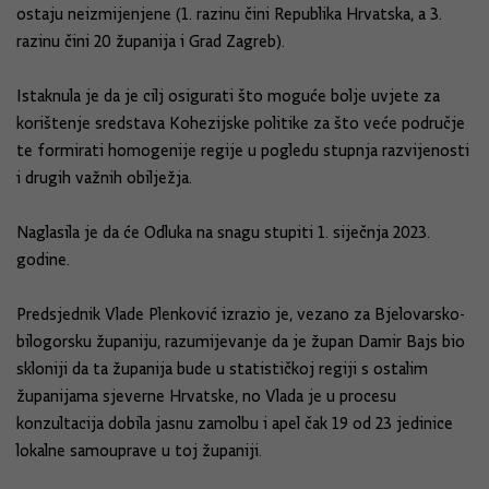
ostaju neizmijenjene (1. razinu čini Republika Hrvatska, a 3.
razinu čini 20 županija i Grad Zagreb).
Istaknula je da je cilj osigurati što moguće bolje uvjete za
korištenje sredstava Kohezijske politike za što veće područje
te formirati homogenije regije u pogledu stupnja razvijenosti
i drugih važnih obilježja.
Naglasila je da će Odluka na snagu stupiti 1. siječnja 2023.
godine.
Predsjednik Vlade Plenković izrazio je, vezano za Bjelovarsko-
bilogorsku županiju, razumijevanje da je župan Damir Bajs bio
skloniji da ta županija bude u statističkoj regiji s ostalim
županijama sjeverne Hrvatske, no Vlada je u procesu
konzultacija dobila jasnu zamolbu i apel čak 19 od 23 jedinice
lokalne samouprave u toj županiji.