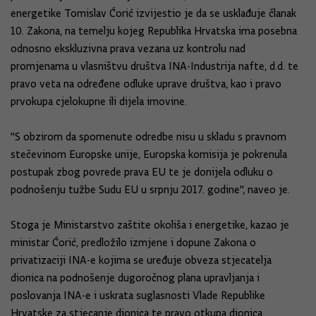
energetike Tomislav Ćorić izvijestio je da se usklađuje članak
10. Zakona, na temelju kojeg Republika Hrvatska ima posebna
odnosno ekskluzivna prava vezana uz kontrolu nad
promjenama u vlasništvu društva INA-Industrija nafte, d.d. te
pravo veta na određene odluke uprave društva, kao i pravo
prvokupa cjelokupne ili dijela imovine.
"S obzirom da spomenute odredbe nisu u skladu s pravnom
stečevinom Europske unije, Europska komisija je pokrenula
postupak zbog povrede prava EU te je donijela odluku o
podnošenju tužbe Sudu EU u srpnju 2017. godine", naveo je.
Stoga je Ministarstvo zaštite okoliša i energetike, kazao je
ministar Ćorić, predložilo izmjene i dopune Zakona o
privatizaciji INA-e kojima se uređuje obveza stjecatelja
dionica na podnošenje dugoročnog plana upravljanja i
poslovanja INA-e i uskrata suglasnosti Vlade Republike
Hrvatske za stjecanje dionica te pravo otkupa dionica