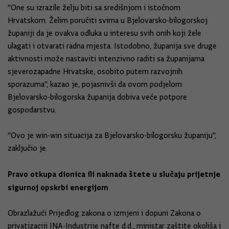
"One su izrazile želju biti sa središnjom i istočnom
Hrvatskom. Želim poručiti svima u Bjelovarsko-bilogorskoj
županiji da je ovakva odluka u interesu svih onih koji žele
ulagati i otvarati radna mjesta. Istodobno, županija sve druge
aktivnosti može nastaviti intenzivno raditi sa županijama
sjeverozapadne Hrvatske, osobito putem razvojnih
sporazuma", kazao je, pojasnivši da ovom podjelom
Bjelovarsko-bilogorska županija dobiva veće potpore
gospodarstvu.
"Ovo je win-win situacija za Bjelovarsko-bilogorsku županiju",
zaključio je.
Pravo otkupa dionica ili naknada štete u slučaju prijetnje
sigurnoj opskrbi energijom
Obrazlažući Prijedlog zakona o izmjeni i dopuni Zakona o
privatizaciji INA-Industrije nafte d.d., ministar zaštite okoliša i