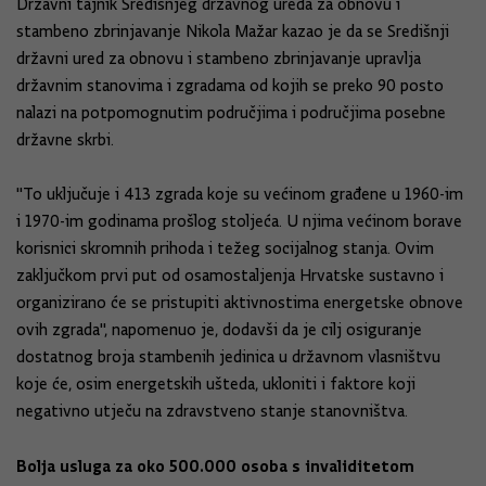
Državni tajnik Središnjeg državnog ureda za obnovu i
stambeno zbrinjavanje Nikola Mažar kazao je da se Središnji
državni ured za obnovu i stambeno zbrinjavanje upravlja
državnim stanovima i zgradama od kojih se preko 90 posto
nalazi na potpomognutim područjima i područjima posebne
državne skrbi.
"To uključuje i 413 zgrada koje su većinom građene u 1960-im
i 1970-im godinama prošlog stoljeća. U njima većinom borave
korisnici skromnih prihoda i težeg socijalnog stanja. Ovim
zaključkom prvi put od osamostaljenja Hrvatske sustavno i
organizirano će se pristupiti aktivnostima energetske obnove
ovih zgrada", napomenuo je, dodavši da je cilj osiguranje
dostatnog broja stambenih jedinica u državnom vlasništvu
koje će, osim energetskih ušteda, ukloniti i faktore koji
negativno utječu na zdravstveno stanje stanovništva.
Bolja usluga za oko 500.000 osoba s invaliditetom