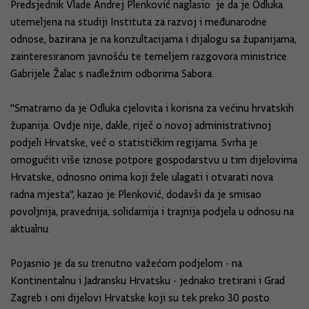
Predsjednik Vlade Andrej Plenković naglasio je da je Odluka
utemeljena na studiji Instituta za razvoj i međunarodne
odnose, bazirana je na konzultacijama i dijalogu sa županijama,
zainteresiranom javnošću te temeljem razgovora ministrice
Gabrijele Žalac s nadležnim odborima Sabora.
"Smatramo da je Odluka cjelovita i korisna za većinu hrvatskih
županija. Ovdje nije, dakle, riječ o novoj administrativnoj
podjeli Hrvatske, već o statističkim regijama. Svrha je
omogućiti više iznose potpore gospodarstvu u tim dijelovima
Hrvatske, odnosno onima koji žele ulagati i otvarati nova
radna mjesta", kazao je Plenković, dodavši da je smisao
povoljnija, pravednija, solidarnija i trajnija podjela u odnosu na
aktualnu.
Pojasnio je da su trenutno važećom podjelom - na
Kontinentalnu i Jadransku Hrvatsku - jednako tretirani i Grad
Zagreb i oni dijelovi Hrvatske koji su tek preko 30 posto