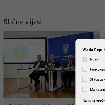
Slične vijesti
Vlada Repub
Nužni
Funkciona
Statističk
Marketinš
Na ovoj mrežno