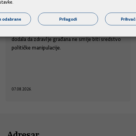
Zdravlje građana ne smije biti sredstvo
stavke.
političke manipulacije
m odabrane
Prilagodi
Prihva
Ministrica zdravstva Irena Hrstić poručila je kako
tvrdnje o gašenju zdravstva u Sinju nisu točne te
dodala da zdravlje građana ne smije biti sredstvo
političke manipulacije.
07.08.2026.
Adresar