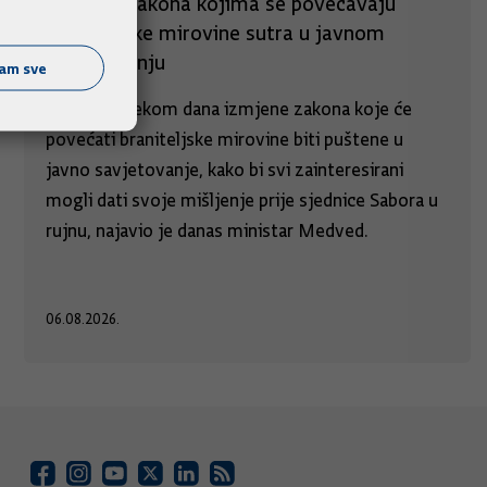
Izmjene zakona kojima se povećavaju
braniteljske mirovine sutra u javnom
savjetovanju
ćam sve
Sutra će tijekom dana izmjene zakona koje će
povećati braniteljske mirovine biti puštene u
javno savjetovanje, kako bi svi zainteresirani
mogli dati svoje mišljenje prije sjednice Sabora u
rujnu, najavio je danas ministar Medved.
06.08.2026.