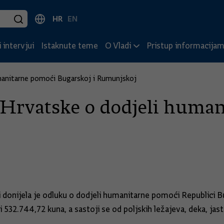
HR
EN
 intervjui
Istaknute teme
O Vladi
Pristup informacija
manitarne pomoći Bugarskoj i Rumunjskoj
Hrvatske o dodjeli human
i donijela je odluku o dodjeli humanitarne pomoći Republici 
 532.744,72 kuna, a sastoji se od poljskih ležajeva, deka, jastu