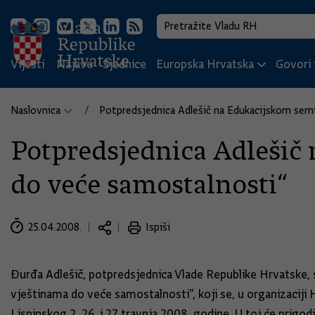
Vijesti
Najave
Sjednice
Europska Hrvatska
Govori i
Naslovnica
Potpredsjednica Adlešič na Edukacijskom semi
Potpredsjednica Adlešič
do veće samostalnosti“
25.04.2008.
Ispiši
Đurđa Adlešič, potpredsjednica Vlade Republike Hrvatske, s
vještinama do veće samostalnosti“, koji se, u organizacij
Lisninskog 2, 26. i 27 travnja 2008. godine. U toj će prigo