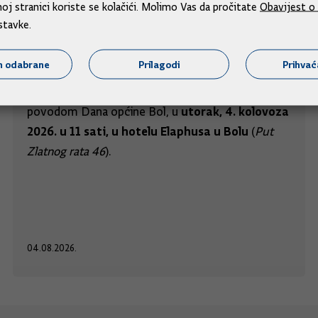
j stranici koriste se kolačići. Molimo Vas da pročitate
Obavijest o 
Predsjednik Vlade na svečanoj sjednici
stavke.
Općinskog vijeća Općine Bol
m odabrane
Prilagodi
Prihva
Predsjednik Vlade Andrej Plenković sudjelovat će
na svečanoj sjednici Općinskog vijeća Općine Bol
utorak, 4. kolovoza
povodom Dana općine Bol, u
2026. u 11 sati, u hotelu Elaphusa u Bolu
(
Put
Zlatnog rata 46
).
04.08.2026.