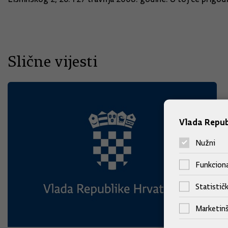
Slične vijesti
Vlada Repub
Nužni
Funkciona
Statističk
Marketinš