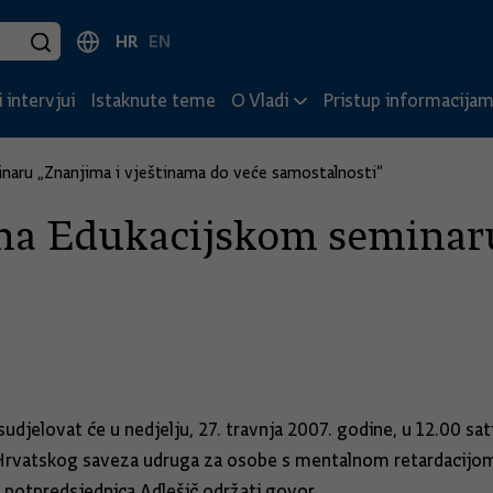
HR
EN
 intervjui
Istaknute teme
O Vladi
Pristup informacija
naru „Znanjima i vještinama do veće samostalnosti“
 na Edukacijskom seminar
udjelovat će u nedjelju, 27. travnja 2007. godine, u 12.00 sa
i Hrvatskog saveza udruga za osobe s mentalnom retardacijom,
di potpredsjednica Adlešič održati govor.