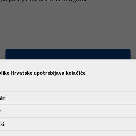
like Hrvatske upotrebljava kolačiće
lni
i
ki