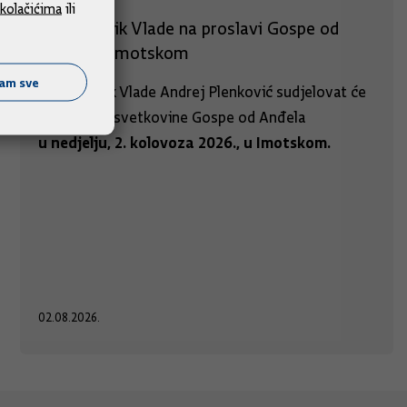
kolačićima
ili
Predsjednik Vlade na proslavi Gospe od
Anđela u Imotskom
ćam sve
Predsjednik Vlade Andrej Plenković sudjelovat će
na proslavi svetkovine Gospe od Anđela
u nedjelju, 2. kolovoza 2026., u Imotskom.
02.08.2026.