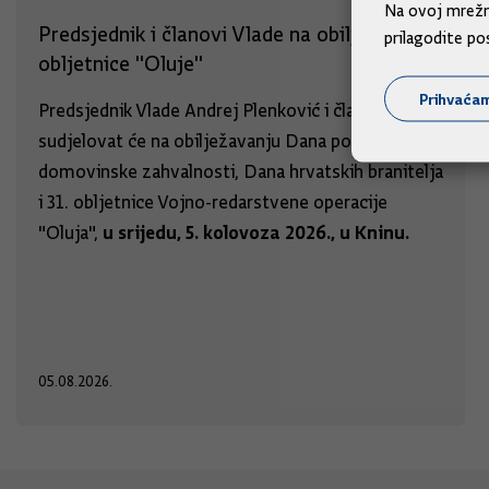
Na ovoj mrežno
Predsjednik i članovi Vlade na obilježavanju
prilagodite po
obljetnice "Oluje"
Prihvaća
Predsjednik Vlade Andrej Plenković i članovi Vlade
sudjelovat će na obilježavanju Dana pobjede i
domovinske zahvalnosti, Dana hrvatskih branitelja
i 31. obljetnice Vojno-redarstvene operacije
u srijedu, 5. kolovoza 2026., u Kninu.
"Oluja",
05.08.2026.