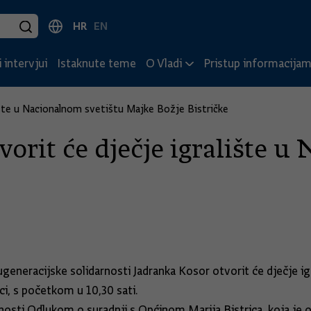
HR
EN
 intervjui
Istaknute teme
O Vladi
Pristup informacija
ište u Nacionalnom svetištu Majke Božje Bistričke
orit će dječje igralište 
eđugeneracijske solidarnosti Jadranka Kosor otvorit će dječje
ici, s početkom u 10,30 sati.
rnosti Odlukom o suradnji s Općinom Marija Bistrica, koja je 