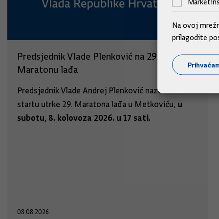
Marketinš
Na ovoj mrežno
prilagodite po
Predsjednik Vlade Plenković na 29.
Prihvaća
Maratonu lađa
Predsjednik Vlade Andrej Plenković nazočit će
u
startu utrke 29. Maratona lađa u Metkoviću,
subotu, 8. kolovoza 2026. u 17 sati.
08.08.2026.