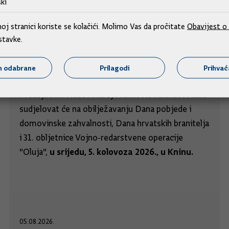
ki
j stranici koriste se kolačići. Molimo Vas da pročitate
Obavijest o 
stavke.
Predsjednik i članovi Vlade na obilježavanju
m odabrane
Prilagodi
Prihva
obljetnice "Oluje"
Predsjednik Vlade Andrej Plenković i članovi Vlade
sudjelovat će na obilježavanju Dana pobjede i
domovinske zahvalnosti, Dana hrvatskih branitelja
i 31. obljetnice Vojno-redarstvene operacije
u srijedu, 5. kolovoza 2026., u Kninu.
"Oluja",
05.08.2026.