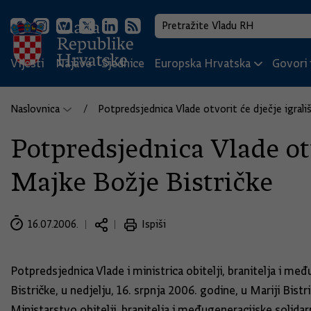
Vijesti
Najave
Sjednice
Europska Hrvatska
Govori i
Naslovnica
Potpredsjednica Vlade otvorit će dječje igral
Potpredsjednica Vlade otv
Majke Božje Bistričke
16.07.2006.
Ispiši
Potpredsjednica Vlade i ministrica obitelji, branitelja i m
Bistričke, u nedjelju, 16. srpnja 2006. godine, u Mariji Bistr
Ministarstvo obitelji, branitelja i međugeneracijske solida