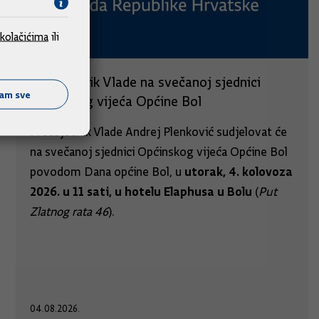
kolačićima
ili
Predsjednik Vlade na svečanoj sjednici
ćam sve
Općinskog vijeća Općine Bol
Predsjednik Vlade Andrej Plenković sudjelovat će
na svečanoj sjednici Općinskog vijeća Općine Bol
utorak, 4. kolovoza
povodom Dana općine Bol, u
2026. u 11 sati, u hotelu Elaphusa u Bolu
(
Put
Zlatnog rata 46
).
04.08.2026.