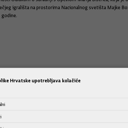
e dječjeg igrališta na prostorima Nacionalnog svetišta Majke B
. godine.
like Hrvatske upotrebljava kolačiće
lni
i