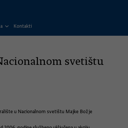
ma
Kontakti
u Nacionalnom svetištu
 igralište u Nacionalnom svetištu Majke Božje
od 2006. godine službeno uključena u akciju