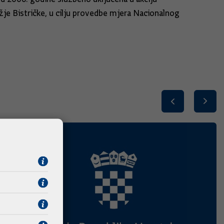
ožje Bistričke, u cilju provedbe mjera Nacionalnog