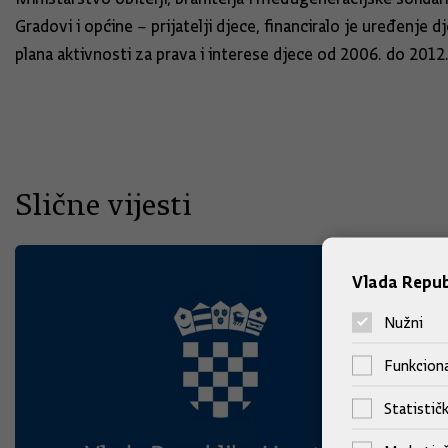
Gradovi i općine – prijatelji djece, financiralo je uređenj
plana aktivnosti za prava i interese djece od 2006. do 2012
Slične vijesti
Vlada Repub
Nužni
Funkciona
Statističk