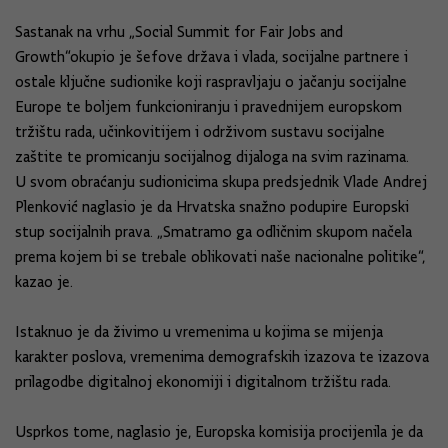
Sastanak na vrhu „Social Summit for Fair Jobs and
Growth“okupio je šefove država i vlada, socijalne partnere i
ostale ključne sudionike koji raspravljaju o jačanju socijalne
Europe te boljem funkcioniranju i pravednijem europskom
tržištu rada, učinkovitijem i održivom sustavu socijalne
zaštite te promicanju socijalnog dijaloga na svim razinama.
U svom obraćanju sudionicima skupa predsjednik Vlade Andrej
Plenković naglasio je da Hrvatska snažno podupire Europski
stup socijalnih prava. „Smatramo ga odličnim skupom načela
prema kojem bi se trebale oblikovati naše nacionalne politike“,
kazao je.
Istaknuo je da živimo u vremenima u kojima se mijenja
karakter poslova, vremenima demografskih izazova te izazova
prilagodbe digitalnoj ekonomiji i digitalnom tržištu rada.
Usprkos tome, naglasio je, Europska komisija procijenila je da