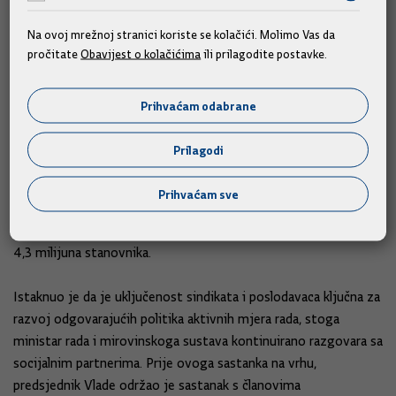
kombiniraju nacionalne mjere s mjerama Europske unije poput
Garancije za mlade, Inicijative za zapošljavanje mladih te mjera
Na ovoj mrežnoj stranici koriste se kolačići. Molimo Vas da
pročitate
Obavijest o kolačićima
ili prilagodite postavke.
za zapošljavanje Europskog socijalnog fonda.
Predsjednik Vlade Andrej Plenković naglasio je da Vlada, u
Prihvaćam odabrane
suradnji s akademskom zajednicom i socijalnim partnerima,
nastoji spojiti aktivne mjere za tržište rada s povećanjem
Prilagodi
sredstava za obrazovanje odnosno nastoji obrazovni sustav
prilagoditi stvarnim potrebama tržišta rada. Dodao je da se
Prihvaćam sve
pritom posebni napori ulažu u područje demografske
revitalizacije, što je ocijenio ključnim pitanjem za zemlju od
4,3 milijuna stanovnika.
Istaknuo je da je uključenost sindikata i poslodavaca ključna za
razvoj odgovarajućih politika aktivnih mjera rada, stoga
ministar rada i mirovinskoga sustava kontinuirano razgovara sa
socijalnim partnerima. Prije ovoga sastanka na vrhu,
predsjednik Vlade održao je sastanak s članovima