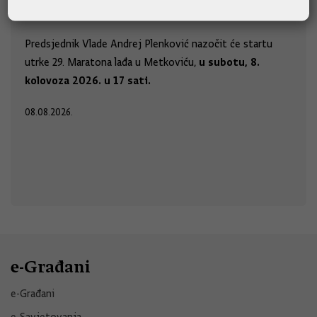
lađa
Predsjednik Vlade Andrej Plenković nazočit će startu
u subotu, 8.
utrke 29. Maratona lađa u Metkoviću,
kolovoza 2026. u 17 sati.
08.08.2026.
e-Građani
e-Građani
e-Savjetovanja