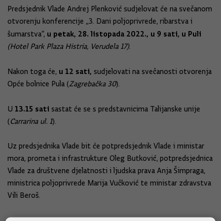
Predsjednik Vlade Andrej Plenković sudjelovat će na svečanom
otvorenju konferencije „3. Dani poljoprivrede, ribarstva i
u petak, 28. listopada 2022., u 9 sati, u Puli
šumarstva“,
(Hotel Park Plaza Histria, Verudela 17)
.
u 12 sati,
Nakon toga će,
sudjelovati na svečanosti otvorenja
Opće bolnice Pula (
Zagrebačka 30
).
13.15 sati
U
sastat će se s predstavnicima Talijanske unije
(
Carrarina ul. 1
).
Uz predsjednika Vlade bit će potpredsjednik Vlade i ministar
mora, prometa i infrastrukture Oleg Butković, potpredsjednica
Vlade za društvene djelatnosti i ljudska prava Anja Šimpraga,
ministrica poljoprivrede Marija Vučković te ministar zdravstva
Vili Beroš.