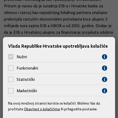
Pritom je naveo da je suradnja EIB-a i Hrvatske banke za
obnovu i razvoj kao najvažnijeg lokalnog partnera značajno
pridonijela rastućim ekonomskim potrebama kroz ukupno 3
milijarde eura zajma EIB-a HBOR-u od 2001. godine. Dodao je
da je EIB u Hrvatskoj ukupno za financiranje projekata odobrio
preko 6 milijardi eura.
Vlada Republike Hrvatske upotrebljava kolačiće
Plenković i Hoyer razgovarali su i o pozitivnim gospodarskim
Nužni
trendovima Hrvatske u pogledu daljnjeg rasta BDP-a,
stabilnosti javnih financija i ostvarivanju proračunskog suficita,
Funkcionalni
kao i vraćanju kreditnog rejtinga na investicijsku razinu (prema
ocjenama kreditnih agencija Standard & Poor’s i Fitch).
Statistički
Marketinški
Predsjednik Vlade izvijestio je i o prioritetima nadolazećeg
predsjedanja Hrvatske Vijećem Europske unije u prvoj polovici
Na ovoj mrežnoj stranici koriste se kolačići. Molimo Vas da
2020. godine.
pročitate
Obavijest o kolačićima
ili prilagodite postavke.