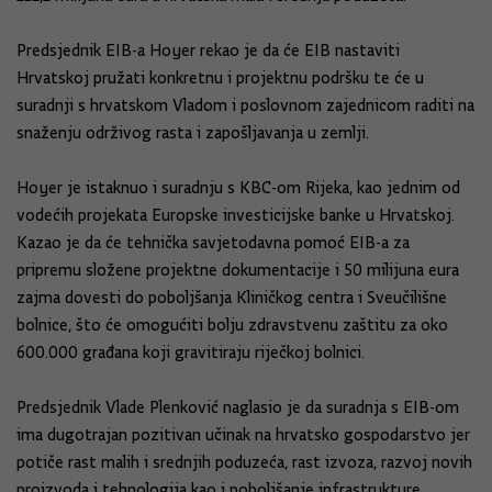
Predsjednik EIB-a Hoyer rekao je da će EIB nastaviti
Hrvatskoj pružati konkretnu i projektnu podršku te će u
suradnji s hrvatskom Vladom i poslovnom zajednicom raditi na
snaženju održivog rasta i zapošljavanja u zemlji.
Hoyer je istaknuo i suradnju s KBC-om Rijeka, kao jednim od
vodećih projekata Europske investicijske banke u Hrvatskoj.
Kazao je da će tehnička savjetodavna pomoć EIB-a za
pripremu složene projektne dokumentacije i 50 milijuna eura
zajma dovesti do poboljšanja Kliničkog centra i Sveučilišne
bolnice, što će omogućiti bolju zdravstvenu zaštitu za oko
600.000 građana koji gravitiraju riječkoj bolnici.
Predsjednik Vlade Plenković naglasio je da suradnja s EIB-om
ima dugotrajan pozitivan učinak na hrvatsko gospodarstvo jer
potiče rast malih i srednjih poduzeća, rast izvoza, razvoj novih
proizvoda i tehnologija kao i poboljšanje infrastrukture.