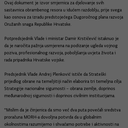
Ovaj dokument je izvor smjernica za djelovanje svih
sastavnica obrambenog resora u idućem razdoblju, prije svega
kao osnova za izradu predstojećega Dugoročnog plana razvoja
Oružanih snaga Republike Hrvatske.
Potpredsjednik Vlade i ministar Damir Krstičević istaknuo je
da je naročita pažnja usmjerena na podizanje ugleda vojnog
poziva, profesionalnog razvoja, poboljšanja uvjeta života i
rada pripadnika Hrvatske vojske.
Predsjednik Vlade Andrej Plenković ističe da Strateški
prijedlog obrane na temeljitiji način elaborira tri temeljna cilja
Strategije nacionalne sigurnosti – obrana zemlje, doprinos
međunarodnoj sigurnosti i doprinos civilnim institucijama.
"Mislim da je činjenica da smo već dva puta povećali sredstva
proračuna MORH-a dovoljna potvrda da u globalnim
okolnostima razumijemo i shvaćamo potrebe i aktivnosti na