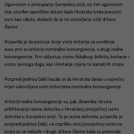
Ugovorom o pristupanju Europskoj uniji, no tim ugovorom
nije utvrđen specifičan datum kada Hrvatska treba preuzeti
euro kao valutu, dodavši da je to ostavljeno volji države
članice.
Pojasnila je da postoje dvije vrste kriterija za uvođenje
eura: prvi su kriteriji nominalne konvergencije, a drugi realne
konvergencije. Prvi uključuju visinu fiskalnog deficita, kretanje i
visinu javnoga duga, kao i kretanje cijena te kamatnih stopa.
Potpredsjednica Dalić kazala je da Hrvatska danas u najvećoj
mjeri udovoljava svim kriterijima nominalne konvergencije.
Kriteriji realne konvergencije su, pak, dinamika i brzina
približavanja razine dohotka u Hrvatskoj prosječnoj razini
dohotka u Europskoj uniji. Ta je razina dohotka, pojasnila je
potpredsjednica Dalić, na otprilike onoj prosječnoj razini na
kojoj su se nalazile i druge države članice kada su pokretale