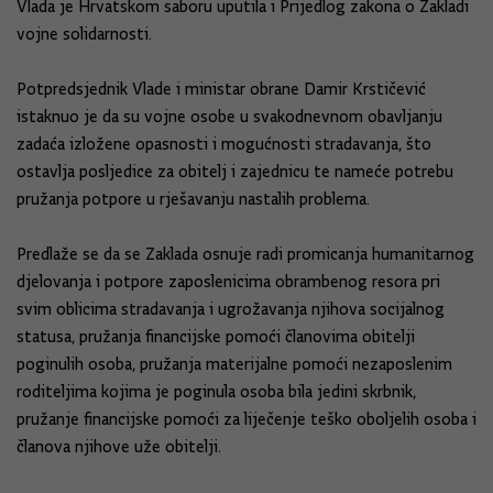
Vlada je Hrvatskom saboru uputila i Prijedlog zakona o Zakladi
vojne solidarnosti.
Potpredsjednik Vlade i ministar obrane Damir Krstičević
istaknuo je da su vojne osobe u svakodnevnom obavljanju
zadaća izložene opasnosti i mogućnosti stradavanja, što
ostavlja posljedice za obitelj i zajednicu te nameće potrebu
pružanja potpore u rješavanju nastalih problema.
Predlaže se da se Zaklada osnuje radi promicanja humanitarnog
djelovanja i potpore zaposlenicima obrambenog resora pri
svim oblicima stradavanja i ugrožavanja njihova socijalnog
statusa, pružanja financijske pomoći članovima obitelji
poginulih osoba, pružanja materijalne pomoći nezaposlenim
roditeljima kojima je poginula osoba bila jedini skrbnik,
pružanje financijske pomoći za liječenje teško oboljelih osoba i
članova njihove uže obitelji.