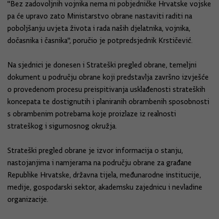
"Bez zadovoljnih vojnika nema ni pobjedničke Hrvatske vojske
pa će upravo zato Ministarstvo obrane nastaviti raditi na
poboljšanju uvjeta života i rada naših djelatnika, vojnika,
dočasnika i časnika", poručio je potpredsjednik Krstičević.
Na sjednici je donesen i Strateški pregled obrane, temeljni
dokument u području obrane koji predstavlja završno izvješće
o provedenom procesu preispitivanja usklađenosti strateških
koncepata te dostignutih i planiranih obrambenih sposobnosti
s obrambenim potrebama koje proizlaze iz realnosti
strateškog i sigurnosnog okružja.
Strateški pregled obrane je izvor informacija o stanju,
nastojanjima i namjerama na području obrane za građane
Republike Hrvatske, državna tijela, međunarodne institucije,
medije, gospodarski sektor, akademsku zajednicu i nevladine
organizacije.