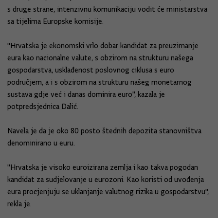
s druge strane, intenzivnu komunikaciju vodit će ministarstva
sa tijelima Europske komisije.
"Hrvatska je ekonomski vrlo dobar kandidat za preuzimanje
eura kao nacionalne valute, s obzirom na strukturu našega
gospodarstva, usklađenost poslovnog ciklusa s euro
područjem, a i s obzirom na strukturu našeg monetarnog
sustava gdje već i danas dominira euro", kazala je
potpredsjednica Dalić.
Navela je da je oko 80 posto štednih depozita stanovništva
denominirano u euru.
"Hrvatska je visoko euroizirana zemlja i kao takva pogodan
kandidat za sudjelovanje u eurozoni. Kao koristi od uvođenja
eura procjenjuju se uklanjanje valutnog rizika u gospodarstvu",
rekla je.