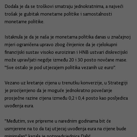
Dodala je da se troškovi smatraju jednokratnima, a najveći
trošak je gubitak monetarne politike i samostalnosti
monetarne politike.
Istaknula je da je naša je monetarna politika danas u značajnoj
mjeri ograničena upravo zbog činjenice da je cjelokupni
financijski sustav visoko euroiziran i HNB ustvari diskrecijski
može upravljati negdje između 20 i 30 posto novčane mase.
"Sve ostalo je pod utjecajem politika vezanih uz euro".
Vezano uz kretanje cijena u trenutku konverzije, u Strategiji
je procijenjeno da je moguće jednokratno povećanje
prosječne razine cijena između 0,2 i 0,4 posto kao posljedica
uvođenja eura.
"Međutim, sve pripreme u narednim godinama bit će
usmjerene na to da taj utjecaj uvođenja eura na cijene bude
minimalan", kazala je potpredsjednica Dalić.