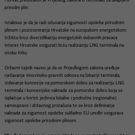
Horvat predstavio je Prijedlog zakona o terminalu za ukapljeni
prirodni plin.
Istaknuo je da je radi očuvanja sigurnosti opskrbe prirodnim
plinom i pozicioniranja Hrvatske na europskom energetskom
tržištu kroz diverzifikaciju energetskih dobavnih pravaca
interes Hrvatske osigurati brzu realizaciju LNG terminala na
otoku Krku.
Državni tajnik naveo je da se Prijedlogom zakona uređuje
rješavanje imovinsko-pravnih odnosa na lokaciji terminala,
izdavanje koncesije na pomorskom dobru za realizaciju LNG
terminala i koncesijske naknade za pomorsko dobro koja se
isplaćuje u korist jedinica lokalne i područne (regionalne)
samouprave i državnog proračuna te se kroz definiranje
naknade za sigurnost opskrbe sukladno EU uredbi osigurava
sigurnost opskrbe prirodnim plinom.