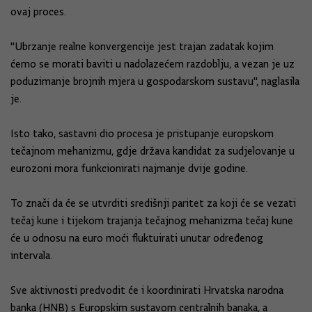
ovaj proces.
"Ubrzanje realne konvergencije jest trajan zadatak kojim
ćemo se morati baviti u nadolazećem razdoblju, a vezan je uz
poduzimanje brojnih mjera u gospodarskom sustavu", naglasila
je.
Isto tako, sastavni dio procesa je pristupanje europskom
tečajnom mehanizmu, gdje država kandidat za sudjelovanje u
eurozoni mora funkcionirati najmanje dvije godine.
To znači da će se utvrditi središnji paritet za koji će se vezati
tečaj kune i tijekom trajanja tečajnog mehanizma tečaj kune
će u odnosu na euro moći fluktuirati unutar određenog
intervala.
Sve aktivnosti predvodit će i koordinirati Hrvatska narodna
banka (HNB) s Europskim sustavom centralnih banaka, a