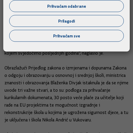
Prihvaćam odabrane
"Predloženi zakon treba pridonijeti poticanju novih investicija
u području istraživanja i eksploatacije ugljikovodika i
Prilagodi
geotermalnih voda odnosno omogućiti pokretanje novih
nadmetanja za istraživanje i eskploataciju ugljikovodika na
Prihvaćam sve
kopnu, a time i mogućnost otkrivanja novih rezervi nafte i
plina posebice plina što bi dovelo do zaustavljanja pada rezervi
kojem svjedočimo posljednjih godina", naglasio je.
Obrazlažući Prijedlog zakona o izmjenama i dopunama Zakona
o odgoju i obrazovanju u osnovnoj i srednjoj školi, ministrica
znanosti i obrazovanja Blaženka Divjak istaknula je da se njime
uvode tri važne stvari, a to su: podloga za prihvaćanje
kurikularnih dokumenata, 30 posto veće plaće za učitelje koji
rade na EU projektima te mogućnost izgradnje i
rekonstrukcije škola u kojima je ugrožena sigurnost djece, a tu
je uključena i škola Nikola Andrić u Vukovaru.