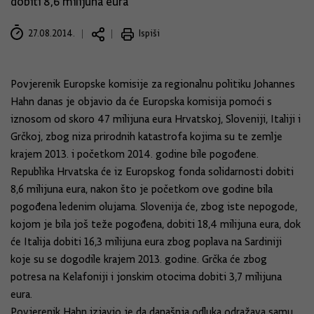
dobiti 8,6 milijuna eura
27.08.2014.
Ispiši
Povjerenik Europske komisije za regionalnu politiku Johannes
Hahn danas je objavio da će Europska komisija pomoći s
iznosom od skoro 47 milijuna eura Hrvatskoj, Sloveniji, Italiji i
Grčkoj, zbog niza prirodnih katastrofa kojima su te zemlje
krajem 2013. i početkom 2014. godine bile pogođene.
Republika Hrvatska će iz Europskog fonda solidarnosti dobiti
8,6 milijuna eura, nakon što je početkom ove godine bila
pogođena ledenim olujama. Slovenija će, zbog iste nepogode,
kojom je bila još teže pogođena, dobiti 18,4 milijuna eura, dok
će Italija dobiti 16,3 milijuna eura zbog poplava na Sardiniji
koje su se dogodile krajem 2013. godine. Grčka će zbog
potresa na Kelafoniji i jonskim otocima dobiti 3,7 milijuna
eura.
Povjerenik Hahn izjavio je da današnja odluka odražava samu