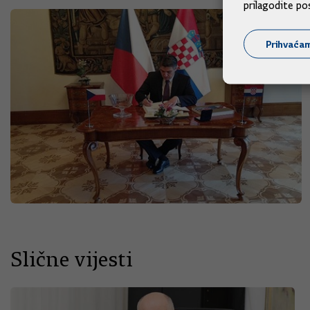
prilagodite po
Prihvaća
Slične vijesti