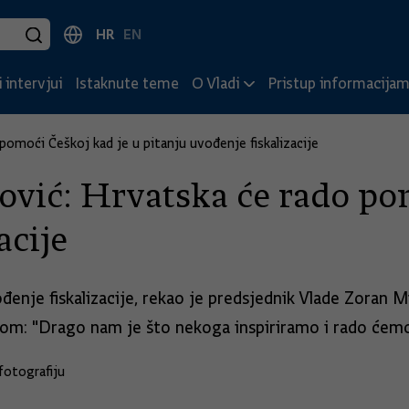
HR
EN
 intervjui
Istaknute teme
O Vladi
Pristup informacija
pomoći Češkoj kad je u pitanju uvođenje fiskalizacije
vić: Hrvatska će rado po
acije
enje fiskalizacije, rekao je predsjednik Vlade Zoran M
: "Drago nam je što nekoga inspiriramo i rado ćemo b
fotografiju