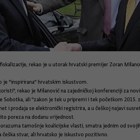
iskalizacije, rekao je u utorak hrvatski premijer Zoran Milan
ko je "inspirirana" hrvatskim iskustvom.
oristi", rekao je Milanović na zajedničkoj konferenciji za no
 Sobotka, ali "zakon je tek u pripremi i tek početkom 2015. z
et i prodaja se elektronički registrira, a u češkoj najavi sus
bito poreza na dodanu vrijednost.
sporazuma tamošnje koalicijske vlasti, smatra jednim od svojih
 češka stvar, ali hrvatsko je iskustvo pozitivno.