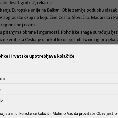
ekalo deset godina", rekao je.
renja Europske unije na Balkan. Obje zemlje podupiru ulazak k
šegradske skupine koju čine Češka, Slovačka, Mađarska i Poljsk
 regionalnoj razini.
pitanjima obrane i sigurnosti. Policijske snage surađuju ljeti
jive zemlje, a Češka je u nekoliko uspješnih twinning projeka
 predavanje "Srednja i istočna Europa 25 godina nakon pada 
like Hrvatske upotrebljava kolačiće
iše nego što uveze, a dio razloga leži i u tome što se ta ze
ntima.
lni
ine ljetuje u Hrvatskoj i to pridonosi produbljivanju odnosa"
i
ki
j stranici koriste se kolačići. Molimo Vas da pročitate
Obavijest o 