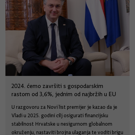
2024. ćemo završiti s gospodarskim
rastom od 3,6%, jednim od najbržih u EU
U razgovoru za Novi list premijer je kazao da je
Vladi u 2025. godini cilj osigurati financijsku
stabilnost Hrvatske u nesigurnom globalnom
okruženju, nastaviti brojna ulaganja te voditi brigu