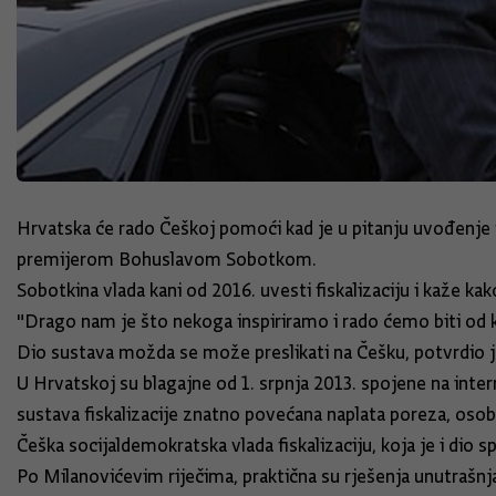
Hrvatska će rado Češkoj pomoći kad je u pitanju uvođenje f
premijerom Bohuslavom Sobotkom.
Sobotkina vlada kani od 2016. uvesti fiskalizaciju i kaže ka
"Drago nam je što nekoga inspiriramo i rado ćemo biti od k
Dio sustava možda se može preslikati na Češku, potvrdio je
U Hrvatskoj su blagajne od 1. srpnja 2013. spojene na intern
sustava fiskalizacije znatno povećana naplata poreza, oso
Češka socijaldemokratska vlada fiskalizaciju, koja je i dio 
Po Milanovićevim riječima, praktična su rješenja unutrašnja