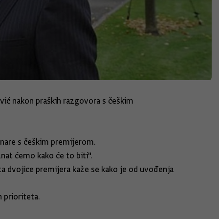
ović nakon praških razgovora s češkim
vinare s češkim premijerom.
nat ćemo kako će to biti".
reta dvojice premijera kaže se kako je od uvođenja
 prioriteta.