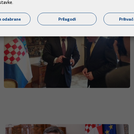
stavke.
m odabrane
Prilagodi
Prihva