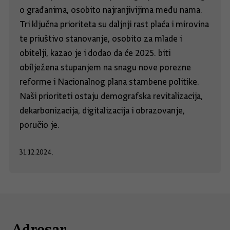
o građanima, osobito najranjivijima među nama.
Tri ključna prioriteta su daljnji rast plaća i mirovina
te priuštivo stanovanje, osobito za mlade i
obitelji, kazao je i dodao da će 2025. biti
obilježena stupanjem na snagu nove porezne
reforme i Nacionalnog plana stambene politike.
Naši prioriteti ostaju demografska revitalizacija,
dekarbonizacija, digitalizacija i obrazovanje,
poručio je.
31.12.2024.
Adresar