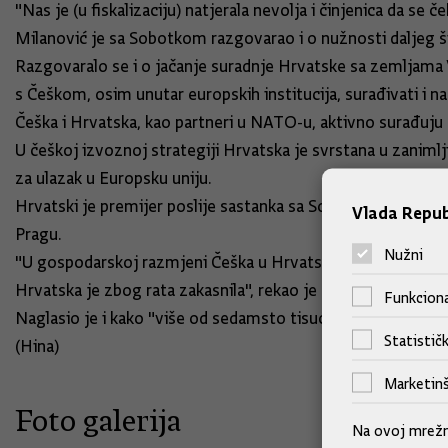
"Nas je (u fiskalizaciju) natjerala nevolja i činjenica da se č
Milanović je sa Sobotkom razgovarao i o nužnosti daljeg ši
Razgovaralo se i o jačanje suradnje Hrvatske sa zemljama Vi
s Češkom, osim unutar europskih institucija, surađivati i na
Češka i Hrvatska, kao partneri u NATO-u, aktivno surađuju u 
U češkoj izvoznoj strategiji Hrvatska je svrstana u zaniml
za ulazak u Europsku uniju.
Hrvatski je premijer poslije sastanka sa Sobotkom održao
Vlada Repub
Pragu.
Nužni
"U gospodarskoj razmjeni Češka u Hrvatsku izvozi triput v
Hrvatska je zbog rata zakasnila", rekao je Milanović stude
Funkciona
Naglasio je i kako "više od sedamsto tisuća Čeha svake god
Statističk
(Hina)
Marketinš
Foto galerija
Na ovoj mrežno