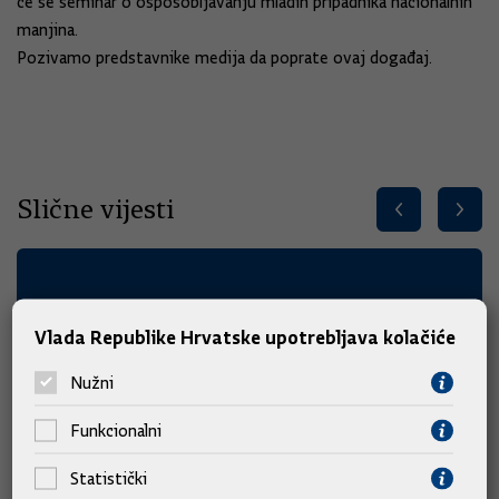
će se seminar o osposobljavanju mladih pripadnika nacionalnih
manjina.
Pozivamo predstavnike medija da poprate ovaj događaj.
Slične vijesti
Vlada Republike Hrvatske upotrebljava kolačiće
Nužni
Funkcionalni
Statistički