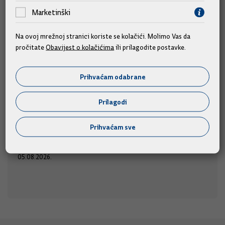
Marketinški
Na ovoj mrežnoj stranici koriste se kolačići. Molimo Vas da
pročitate
Obavijest o kolačićima
ili prilagodite postavke.
Predsjednik i članovi Vlade na obilježavanju
obljetnice "Oluje"
Prihvaćam odabrane
Predsjednik Vlade Andrej Plenković i članovi Vlade
sudjelovat će na obilježavanju Dana pobjede i
Prilagodi
domovinske zahvalnosti, Dana hrvatskih branitelja i 31.
u
obljetnice Vojno-redarstvene operacije "Oluja",
Prihvaćam sve
srijedu, 5. kolovoza 2026., u Kninu.
05.08.2026.