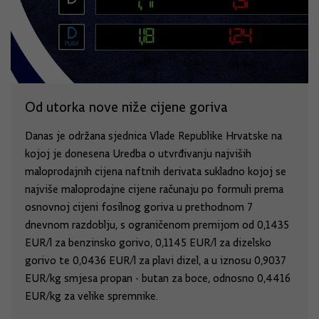
Od utorka nove niže cijene goriva
Danas je održana sjednica Vlade Republike Hrvatske na
kojoj je donesena Uredba o utvrđivanju najviših
maloprodajnih cijena naftnih derivata sukladno kojoj se
najviše maloprodajne cijene računaju po formuli prema
osnovnoj cijeni fosilnog goriva u prethodnom 7
dnevnom razdoblju, s ograničenom premijom od 0,1435
EUR/l za benzinsko gorivo, 0,1145 EUR/l za dizelsko
gorivo te 0,0436 EUR/l za plavi dizel, a u iznosu 0,9037
EUR/kg smjesa propan - butan za boce, odnosno 0,4416
EUR/kg za velike spremnike.