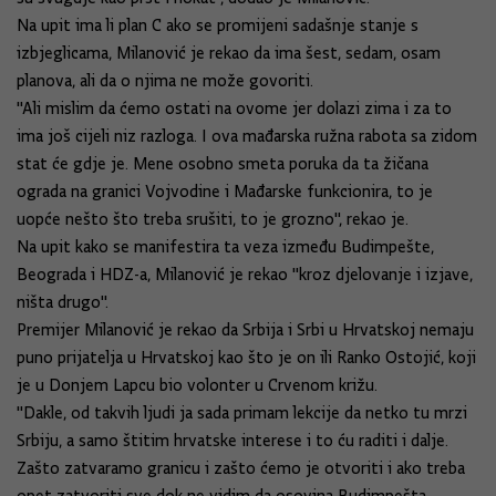
Na upit ima li plan C ako se promijeni sadašnje stanje s
izbjeglicama, Milanović je rekao da ima šest, sedam, osam
planova, ali da o njima ne može govoriti.
"Ali mislim da ćemo ostati na ovome jer dolazi zima i za to
ima još cijeli niz razloga. I ova mađarska ružna rabota sa zidom
stat će gdje je. Mene osobno smeta poruka da ta žičana
ograda na granici Vojvodine i Mađarske funkcionira, to je
uopće nešto što treba srušiti, to je grozno", rekao je.
Na upit kako se manifestira ta veza između Budimpešte,
Beograda i HDZ-a, Milanović je rekao "kroz djelovanje i izjave,
ništa drugo".
Premijer Milanović je rekao da Srbija i Srbi u Hrvatskoj nemaju
puno prijatelja u Hrvatskoj kao što je on ili Ranko Ostojić, koji
je u Donjem Lapcu bio volonter u Crvenom križu.
"Dakle, od takvih ljudi ja sada primam lekcije da netko tu mrzi
Srbiju, a samo štitim hrvatske interese i to ću raditi i dalje.
Zašto zatvaramo granicu i zašto ćemo je otvoriti i ako treba