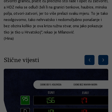
otvoriti granicu, pratit ću precizno što rade i opet ću zatvoriti,
a HDZ neka se odluči želi li na granici tenkove, haubice, minska
polja, otvori-zatvori, jer to više prelazi svaku mjeru. To je tako
neodgovorno, tako nehrvatsko i nedomoljubno ponašanje i
bez obzira koliko je ova kriza ružna stvar, ona jako pokazuje
tko je tko u Hrvatskoj", rekao je Milanović.
(Hina)
Slične vijesti