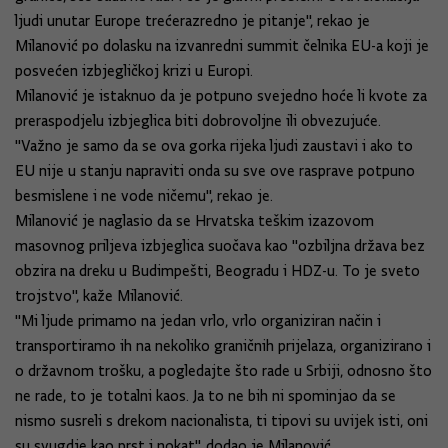
ljudi unutar Europe trećerazredno je pitanje", rekao je
Milanović po dolasku na izvanredni summit čelnika EU-a koji je
posvećen izbjegličkoj krizi u Europi.
Milanović je istaknuo da je potpuno svejedno hoće li kvote za
preraspodjelu izbjeglica biti dobrovoljne ili obvezujuće.
"Važno je samo da se ova gorka rijeka ljudi zaustavi i ako to
EU nije u stanju napraviti onda su sve ove rasprave potpuno
besmislene i ne vode ničemu", rekao je.
Milanović je naglasio da se Hrvatska teškim izazovom
masovnog priljeva izbjeglica suočava kao "ozbiljna država bez
obzira na dreku u Budimpešti, Beogradu i HDZ-u. To je sveto
trojstvo", kaže Milanović.
"Mi ljude primamo na jedan vrlo, vrlo organiziran način i
transportiramo ih na nekoliko graničnih prijelaza, organizirano i
o državnom trošku, a pogledajte što rade u Srbiji, odnosno što
ne rade, to je totalni kaos. Ja to ne bih ni spominjao da se
nismo susreli s drekom nacionalista, ti tipovi su uvijek isti, oni
su svugdje kao prst i nokat", dodao je Milanović.