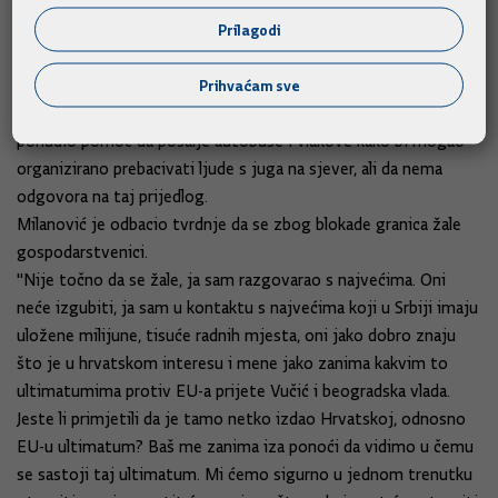
je rekao: "kako pobogu nije točno da su tražili zatvaranje
Prilagodi
granica? Zazivali su slanje vojske i oružja na granice.
Pogledajte kako govori čovjek koji želi voditi državu, mene je
Prihvaćam sve
toga stid, moram to reći", rekao je premijer.
Rekao je da je srbijanskom premijeru Aleksandru Vučiću
ponudio pomoć da pošalje autobuse i vlakove kako bi mogao
organizirano prebacivati ljude s juga na sjever, ali da nema
odgovora na taj prijedlog.
Milanović je odbacio tvrdnje da se zbog blokade granica žale
gospodarstvenici.
"Nije točno da se žale, ja sam razgovarao s najvećima. Oni
neće izgubiti, ja sam u kontaktu s najvećima koji u Srbiji imaju
uložene milijune, tisuće radnih mjesta, oni jako dobro znaju
što je u hrvatskom interesu i mene jako zanima kakvim to
ultimatumima protiv EU-a prijete Vučić i beogradska vlada.
Jeste li primjetili da je tamo netko izdao Hrvatskoj, odnosno
EU-u ultimatum? Baš me zanima iza ponoći da vidimo u čemu
se sastoji taj ultimatum. Mi ćemo sigurno u jednom trenutku