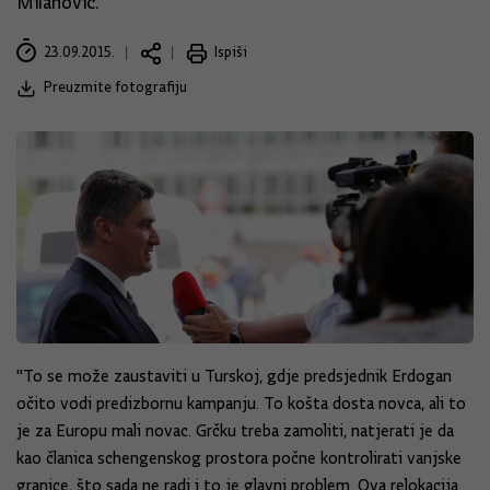
Milanović.
23.09.2015.
Ispiši
Preuzmite fotografiju
"To se može zaustaviti u Turskoj, gdje predsjednik Erdogan
očito vodi predizbornu kampanju. To košta dosta novca, ali to
je za Europu mali novac. Grčku treba zamoliti, natjerati je da
kao članica schengenskog prostora počne kontrolirati vanjske
granice, što sada ne radi i to je glavni problem. Ova relokacija