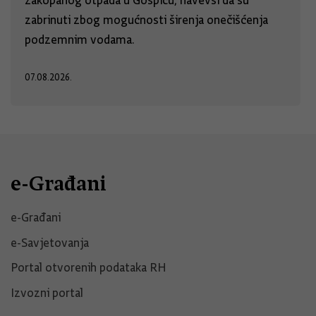
zakopanog otpada u Gospiću, navevši da su
zabrinuti zbog mogućnosti širenja onečišćenja
podzemnim vodama.
07.08.2026.
e-Građani
e-Građani
e-Savjetovanja
Portal otvorenih podataka RH
Izvozni portal