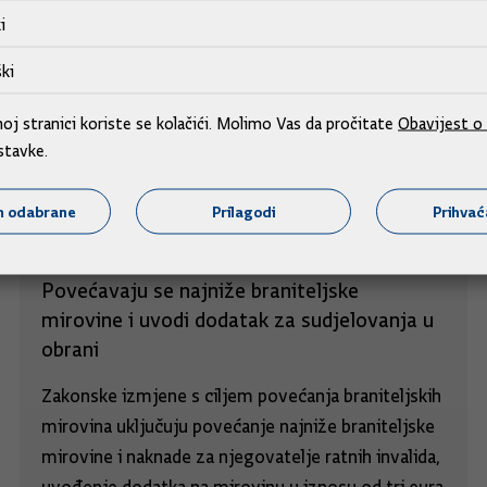
i
ki
j stranici koriste se kolačići. Molimo Vas da pročitate
Obavijest o 
stavke.
m odabrane
Prilagodi
Prihva
Povećavaju se najniže braniteljske
mirovine i uvodi dodatak za sudjelovanja u
obrani
Zakonske izmjene s ciljem povećanja braniteljskih
mirovina uključuju povećanje najniže braniteljske
mirovine i naknade za njegovatelje ratnih invalida,