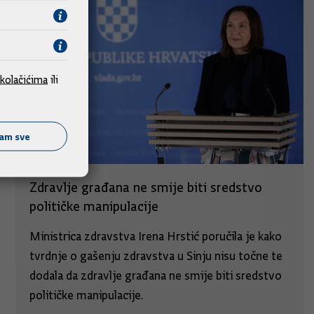
kolačićima
ili
ćam sve
Zdravlje građana ne smije biti sredstvo
političke manipulacije
Ministrica zdravstva Irena Hrstić poručila je kako
tvrdnje o gašenju zdravstva u Sinju nisu točne te
dodala da zdravlje građana ne smije biti sredstvo
političke manipulacije.