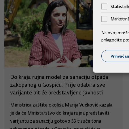
Statističk
Marketinš
Na ovoj mrežno
prilagodite po
Prihvaća
Do kraja rujna model za sanaciju otpada
zakopanog u Gospiću. Prije odabira sve
varijante bit će predstavljene javnosti
Ministrica zaštite okoliša Marija Vučković kazala
je da će Ministarstvo do kraja rujna predstaviti
varijantu za sanaciju gotovo 33 tisuće tona