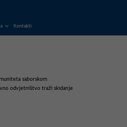
ma
Kontakti
 imuniteta saborskom
avno odvjetništvo traži skidanje