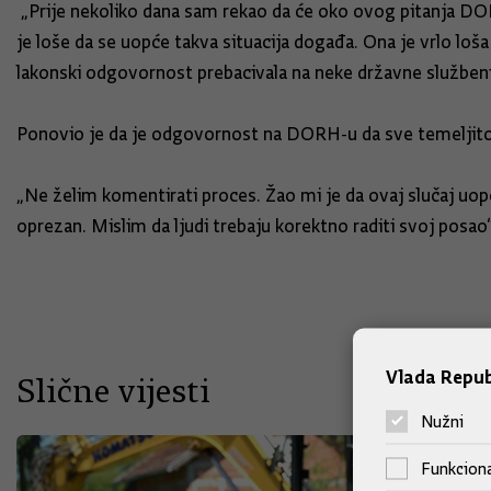
„Prije nekoliko dana sam rekao da će oko ovog pitanja DORH
je loše da se uopće takva situacija događa. Ona je vrlo loša
lakonski odgovornost prebacivala na neke državne službenike
Ponovio je da je odgovornost na DORH-u da sve temeljito is
„Ne želim komentirati proces. Žao mi je da ovaj slučaj uopće 
oprezan. Mislim da ljudi trebaju korektno raditi svoj posao“
Vlada Repub
Slične vijesti
Nužni
Funkciona