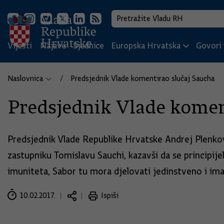
Vijesti
Najave
Sjednice
Europska Hrvatska
Govori i
Naslovnica
Predsjednik Vlade komentirao slučaj Saucha
Predsjednik Vlade komen
Predsjednik Vlade Republike Hrvatske Andrej Plenk
zastupniku Tomislavu Sauchi, kazavši da se principij
imuniteta, Sabor tu mora djelovati jedinstveno i imat
10.02.2017.
Ispiši