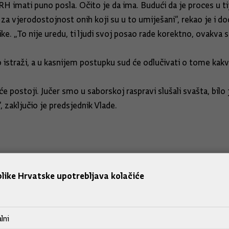
 imati puno posla. Očito je da ima. Budući da je proces u tij
 za vjerodostojnost onih koji su u to umiješani“, rekao je i d
. „To nije uredu, ti ljudi svoj posao rade korektno, ovakva s
traži, a u kasnijem postupku sud će odlučivati o tome kakva 
postoji. Jučer smo u saborskoj raspravi slušali svašta, bilo je 
, zaključio je predsjednik Vlade.
like Hrvatske upotrebljava kolačiće
lni