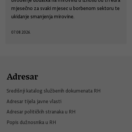
uvođenje dodatka na mirovinu u iznosu od tri eura
mjesečno za svaki mjesec u borbenom sektoru te
ukidanje smanjenja mirovine.
07.08.2026.
Adresar
Središnji katalog službenih dokumenata RH
Adresar tijela javne vlasti
Adresar političkih stranaka u RH
Popis dužnosnika u RH