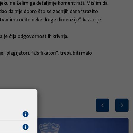
eku ne želim ga detaljnije komentirati. Mislim da
odao da nije dobro što se zadnjih dana izrazito
tvar ima očito neke druge dimenzije“, kazao je.
je čija odgovornost ili krivnja.
„plagijatori, falsifikatori“, treba biti malo