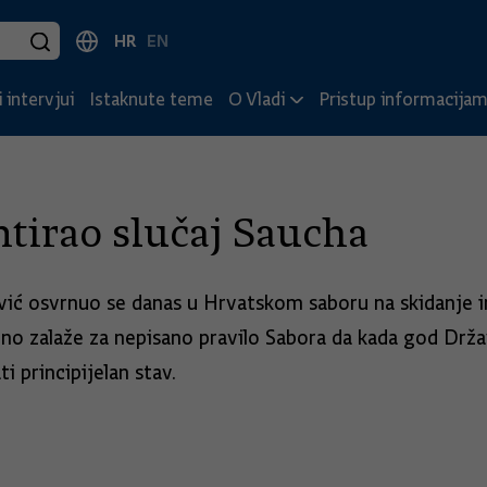
HR
EN
 intervjui
Istaknute teme
O Vladi
Pristup informacija
tirao slučaj Saucha
ović osvrnuo se danas u Hrvatskom saboru na skidanje
elno zalaže za nepisano pravilo Sabora da kada god Drž
i principijelan stav.