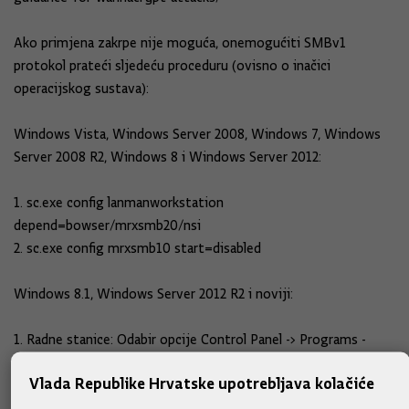
Ako primjena zakrpe nije moguća, onemogućiti SMBv1
protokol prateći sljedeću proceduru (ovisno o inačici
operacijskog sustava):
Windows Vista, Windows Server 2008, Windows 7, Windows
Server 2008 R2, Windows 8 i Windows Server 2012:
1. sc.exe config lanmanworkstation
depend=bowser/mrxsmb20/nsi
2. sc.exe config mrxsmb10 start=disabled
Windows 8.1, Windows Server 2012 R2 i noviji:
1. Radne stanice: Odabir opcije Control Panel -> Programs -
>Turn Windows features on or off (Poslužitelji: Odabir opcije
Vlada Republike Hrvatske upotrebljava kolačiće
Server Manager -> Manage -> Remove Roles and Features)
2. Onemogućavanje opcije SMB1.0/CIFS File Sharing Support