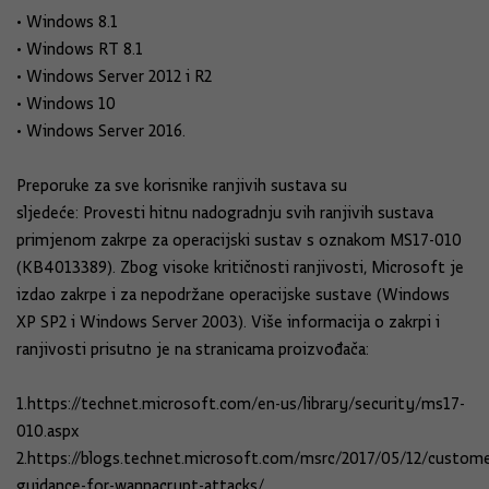
• Windows 8.1
• Windows RT 8.1
• Windows Server 2012 i R2
• Windows 10
• Windows Server 2016.
Preporuke za sve korisnike ranjivih sustava su
sljedeće: Provesti hitnu nadogradnju svih ranjivih sustava
primjenom zakrpe za operacijski sustav s oznakom MS17-010
(KB4013389). Zbog visoke kritičnosti ranjivosti, Microsoft je
izdao zakrpe i za nepodržane operacijske sustave (Windows
XP SP2 i Windows Server 2003). Više informacija o zakrpi i
ranjivosti prisutno je na stranicama proizvođača:
1.https://technet.microsoft.com/en-us/library/security/ms17-
010.aspx
2.https://blogs.technet.microsoft.com/msrc/2017/05/12/custome
guidance-for-wannacrypt-attacks/