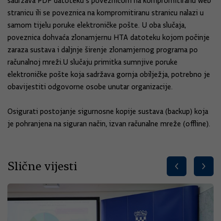
sadržava PDF datoteku s poveznicom na kompromitiranu web
stranicu ili se poveznica na kompromitiranu stranicu nalazi u
samom tijelu poruke elektroničke pošte. U oba slučaja,
poveznica dohvaća zlonamjernu HTA datoteku kojom počinje
zaraza sustava i daljnje širenje zlonamjernog programa po
računalnoj mreži.U slučaju primitka sumnjive poruke
elektroničke pošte koja sadržava gornja obilježja, potrebno je
obavijestiti odgovorne osobe unutar organizacije.
Osigurati postojanje sigurnosne kopije sustava (backup) koja
je pohranjena na siguran način, izvan računalne mreže (offline).
Slične vijesti