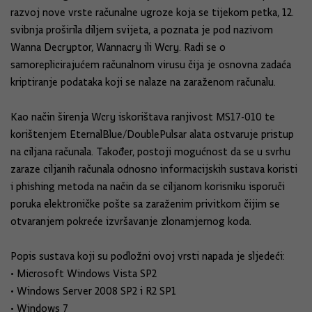
razvoj nove vrste računalne ugroze koja se tijekom petka, 12.
svibnja proširila diljem svijeta, a poznata je pod nazivom
Wanna Decryptor, Wannacry ili Wcry. Radi se o
samoreplicirajućem računalnom virusu čija je osnovna zadaća
kriptiranje podataka koji se nalaze na zaraženom računalu.
Kao način širenja Wcry iskorištava ranjivost MS17-010 te
korištenjem EternalBlue/DoublePulsar alata ostvaruje pristup
na ciljana računala. Također, postoji mogućnost da se u svrhu
zaraze ciljanih računala odnosno informacijskih sustava koristi
i phishing metoda na način da se ciljanom korisniku isporuči
poruka elektroničke pošte sa zaraženim privitkom čijim se
otvaranjem pokreće izvršavanje zlonamjernog koda.
Popis sustava koji su podložni ovoj vrsti napada je sljedeći:
• Microsoft Windows Vista SP2
• Windows Server 2008 SP2 i R2 SP1
• Windows 7