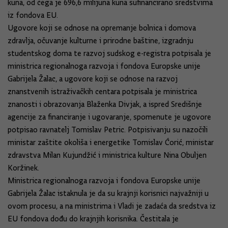
kuna, od čega je 696,6 milijuna kuna sufinancirano sredstvima
iz fondova EU.
Ugovore koji se odnose na opremanje bolnica i domova
zdravlja, očuvanje kulturne i prirodne baštine, izgradnju
studentskog doma te razvoj sudskog e-registra potpisala je
ministrica regionalnoga razvoja i fondova Europske unije
Gabrijela Žalac, a ugovore koji se odnose na razvoj
znanstvenih istraživačkih centara potpisala je ministrica
znanosti i obrazovanja Blaženka Divjak, a ispred Središnje
agencije za financiranje i ugovaranje, spomenute je ugovore
potpisao ravnatelj Tomislav Petric. Potpisivanju su nazočili
ministar zaštite okoliša i energetike Tomislav Ćorić, ministar
zdravstva Milan Kujundžić i ministrica kulture Nina Obuljen
Koržinek.
Ministrica regionalnoga razvoja i fondova Europske unije
Gabrijela Žalac istaknula je da su krajnji korisnici najvažniji u
ovom procesu, a na ministrima i Vladi je zadaća da sredstva iz
EU fondova dođu do krajnjih korisnika. Čestitala je