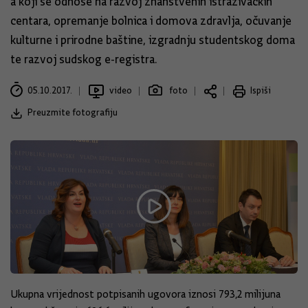
a koji se odnose na razvoj znanstvenih istraživačkih
centara, opremanje bolnica i domova zdravlja, očuvanje
kulturne i prirodne baštine, izgradnju studentskog doma
te razvoj sudskog e-registra.
05.10.2017.
video
foto
Ispiši
Preuzmite fotografiju
Ukupna vrijednost potpisanih ugovora iznosi 793,2 milijuna