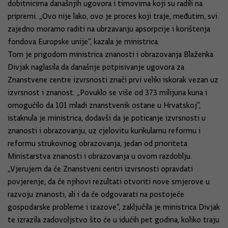
dobitnicima današnjih ugovora i timovima koji su radili na
pripremi. „Ovo nije lako, ovo je proces koji traje, međutim, svi
zajedno moramo raditi na ubrzavanju apsorpcije i korištenja
fondova Europske unije“, kazala je ministrica.
Tom je prigodom ministrica znanosti i obrazovanja Blaženka
Divjak naglasila da današnje potpisivanje ugovora za
Znanstvene centre izvrsnosti znači prvi veliki iskorak vezan uz
izvrsnost i znanost. „Povuklo se više od 373 milijuna kuna i
omogućilo da 101 mladi znanstvenik ostane u Hrvatskoj“,
istaknula je ministrica, dodavši da je poticanje izvrsnosti u
znanosti i obrazovanju, uz cjelovitu kurikularnu reformu i
reformu strukovnog obrazovanja, jedan od prioriteta
Ministarstva znanosti i obrazovanja u ovom razdoblju.
„Vjerujem da će Znanstveni centri izvrsnosti opravdati
povjerenje, da će njihovi rezultati otvoriti nove smjerove u
razvoju znanosti, ali i da će odgovarati na postojeće
gospodarske probleme i izazove“, zaključila je ministrica Divjak
te izrazila zadovoljstvo što će u idućih pet godina, koliko traju