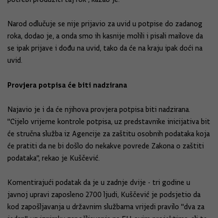
Narod odlučuje se nije prijavio za uvid u potpise do zadanog
roka, dodao je, a onda smo ih kasnije molili i pisali mailove da
se ipak prijave i dođu na uvid, tako da će na kraju ipak doći na
uvid.
Provjera potpisa će biti nadzirana
Najavio je i da će njihova provjera potpisa biti nadzirana.
"Cijelo vrijeme kontrole potpisa, uz predstavnike inicijativa bit
će stručna služba iz Agencije za zaštitu osobnih podataka koja
će pratiti da ne bi došlo do nekakve povrede Zakona o zaštiti
podataka", rekao je Kuščević.
Komentirajući podatak da je u zadnje dvije - tri godine u
javnoj upravi zaposleno 2700 ljudi, Kuščević je podsjetio da
kod zapošljavanja u državnim službama vrijedi pravilo "dva za