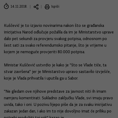
14.11.2018.
Ispiši
Kuščević je to izjavio novinarima nakon što se građanska
inicijativa Narod odlučuje požalila da im je Ministarstvo uprave
dalo pet sekundi za provjeru svakog potpisa, odnosnom po
šest sati za svako referendumsko pitanje, što je vrijeme u
kojem je nemoguće provjeriti 80.000 potpisa.
Ministar Kuščević ustvrdio je kako je "što se Vlade tiče, ta
stvar završena" jer je Ministarstvo upravo sastavilo izvješće,
koje je Vlada prihvatila i uputila ga u Sabor.
"Ne gledam ove njihove predstave za javnost niti ih imam
namjeru komentirati. Sukladno zaključku Vlade, svi imaju pravo
uvida, tako i oni. U pozivu lijepo piše da je za svaku inicijativu
zakazan jedan dan, i ako im to nije dovoljno imat će priliku po
potrebi produžiti taj rok", kazao je.