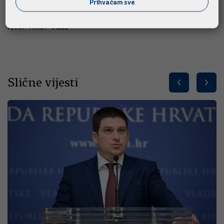
poručio je ministar.
Prihvaćam sve
Izvor: Hina / Vlada
Slične vijesti