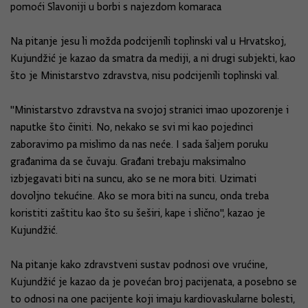
pomoći Slavoniji u borbi s najezdom komaraca
Na pitanje jesu li možda podcijenili toplinski val u Hrvatskoj,
Kujundžić je kazao da smatra da mediji, a ni drugi subjekti, kao
što je Ministarstvo zdravstva, nisu podcijenili toplinski val.
"Ministarstvo zdravstva na svojoj stranici imao upozorenje i
naputke što činiti. No, nekako se svi mi kao pojedinci
zaboravimo pa mislimo da nas neće. I sada šaljem poruku
građanima da se čuvaju. Građani trebaju maksimalno
izbjegavati biti na suncu, ako se ne mora biti. Uzimati
dovoljno tekućine. Ako se mora biti na suncu, onda treba
koristiti zaštitu kao što su šeširi, kape i slično", kazao je
Kujundžić.
Na pitanje kako zdravstveni sustav podnosi ove vrućine,
Kujundžić je kazao da je povećan broj pacijenata, a posebno se
to odnosi na one pacijente koji imaju kardiovaskularne bolesti,