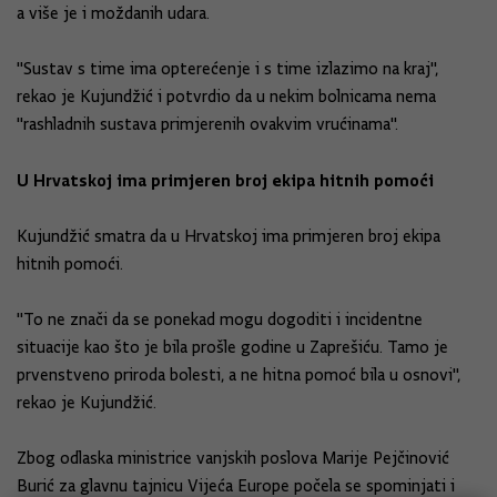
a više je i moždanih udara.
"Sustav s time ima opterećenje i s time izlazimo na kraj",
rekao je Kujundžić i potvrdio da u nekim bolnicama nema
"rashladnih sustava primjerenih ovakvim vrućinama".
U Hrvatskoj ima primjeren broj ekipa hitnih pomoći
Kujundžić smatra da u Hrvatskoj ima primjeren broj ekipa
hitnih pomoći.
"To ne znači da se ponekad mogu dogoditi i incidentne
situacije kao što je bila prošle godine u Zaprešiću. Tamo je
prvenstveno priroda bolesti, a ne hitna pomoć bila u osnovi",
rekao je Kujundžić.
Zbog odlaska ministrice vanjskih poslova Marije Pejčinović
Burić za glavnu tajnicu Vijeća Europe počela se spominjati i