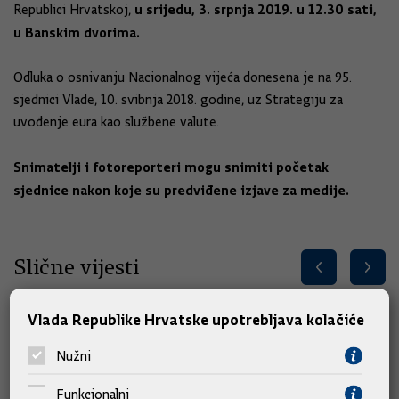
u srijedu, 3. srpnja 2019. u 12.30 sati,
Republici Hrvatskoj,
u Banskim dvorima.
Odluka o osnivanju Nacionalnog vijeća donesena je na 95.
sjednici Vlade, 10. svibnja 2018. godine, uz Strategiju za
uvođenje eura kao službene valute.
Snimatelji i fotoreporteri mogu snimiti početak
sjednice nakon koje su predviđene izjave za medije.
Slične vijesti
Vlada Republike Hrvatske upotrebljava kolačiće
Nužni
Funkcionalni