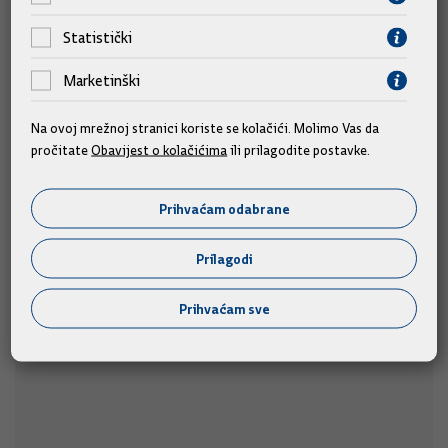
Statistički
Marketinški
Na ovoj mrežnoj stranici koriste se kolačići. Molimo Vas da
pročitate
Obavijest o kolačićima
ili prilagodite postavke.
Predsjednik Vlade Plenković na 311. Sinjskoj
Prihvaćam odabrane
alci
Prilagodi
Predsjednik Vlade Andrej Plenković prisustvovat će 311.
u nedjelju, 9. kolovoza 2026.
Sinjskoj alci,
Prihvaćam sve
09.08.2026.