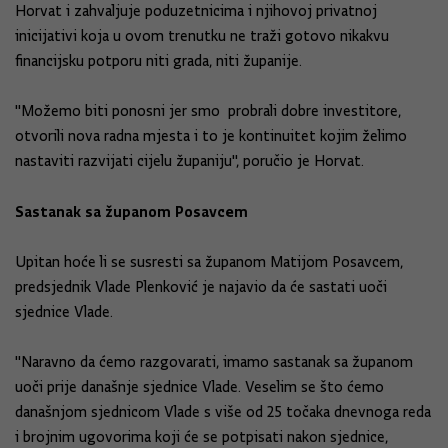
Horvat i zahvaljuje poduzetnicima i njihovoj privatnoj
inicijativi koja u ovom trenutku ne traži gotovo nikakvu
financijsku potporu niti grada, niti županije.
"Možemo biti ponosni jer smo probrali dobre investitore,
otvorili nova radna mjesta i to je kontinuitet kojim želimo
nastaviti razvijati cijelu županiju", poručio je Horvat.
Sastanak sa županom Posavcem
Upitan hoće li se susresti sa županom Matijom Posavcem,
predsjednik Vlade Plenković je najavio da će sastati uoči
sjednice Vlade.
"Naravno da ćemo razgovarati, imamo sastanak sa županom
uoči prije današnje sjednice Vlade. Veselim se što ćemo
današnjom sjednicom Vlade s više od 25 točaka dnevnoga reda
i brojnim ugovorima koji će se potpisati nakon sjednice,