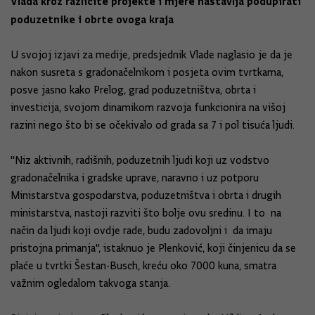
Vlada kroz različite projekte i mjere nastavlja podupirati
poduzetnike i obrte ovoga kraja
U svojoj izjavi za medije, predsjednik Vlade naglasio je da je
nakon susreta s gradonačelnikom i posjeta ovim tvrtkama,
posve jasno kako Prelog, grad poduzetništva, obrta i
investicija, svojom dinamikom razvoja funkcionira na višoj
razini nego što bi se očekivalo od grada sa 7 i pol tisuća ljudi.
"Niz aktivnih, radišnih, poduzetnih ljudi koji uz vodstvo
gradonačelnika i gradske uprave, naravno i uz potporu
Ministarstva gospodarstva, poduzetništva i obrta i drugih
ministarstva, nastoji razviti što bolje ovu sredinu. I to na
način da ljudi koji ovdje rade, budu zadovoljni i da imaju
pristojna primanja", istaknuo je Plenković, koji činjenicu da se
plaće u tvrtki Šestan-Busch, kreću oko 7000 kuna, smatra
važnim ogledalom takvoga stanja.