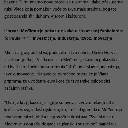
bazena. "I mi imamo nove projekte u kojima i dalje očekujemo
ruku Vlade koja pomaže i vuče ovakve male sredine, bogate
gospodarski ali i duhom, vjerom i kulturom.
Horvat: Međimurje pokazuje kako u Hrvatskoj funkcionira
formula "4 i": investicije, industrija, izvoz, inovacije
Ministar gospodarstva, poduzetništva i obrta Darko Horvat
istaknuo je da je Vlada danas u Međimurju kako bi pokazala da
u Hrvatskoj funkcionira formula " 4 i": investicije, industrija,
izvoz, inovacije. Najavio je određene mjere koje Vlada
priprema, te uvođenje eura koje će izvoznike osloboditi
tečajnih razlika.
"Ovo je kraj", kazao je, "gdje su uvoz i izvoz u relaciji 1:3 u
korist izvoza, industrijski kraj koji ruši stigmu da u Međimurju
ima samo sitnih obrta i trgovačkih društava. "Sve što se u
Međimurju događa, događa se planski i sustavno", naglašava