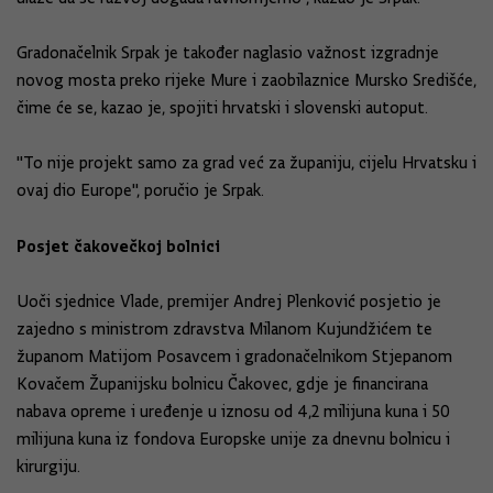
Gradonačelnik Srpak je također naglasio važnost izgradnje
novog mosta preko rijeke Mure i zaobilaznice Mursko Središće,
čime će se, kazao je, spojiti hrvatski i slovenski autoput.
"To nije projekt samo za grad već za županiju, cijelu Hrvatsku i
ovaj dio Europe", poručio je Srpak.
Posjet čakovečkoj bolnici
Uoči sjednice Vlade, premijer Andrej Plenković posjetio je
zajedno s ministrom zdravstva Milanom Kujundžićem te
županom Matijom Posavcem i gradonačelnikom Stjepanom
Kovačem Županijsku bolnicu Čakovec, gdje je financirana
nabava opreme i uređenje u iznosu od 4,2 milijuna kuna i 50
milijuna kuna iz fondova Europske unije za dnevnu bolnicu i
kirurgiju.