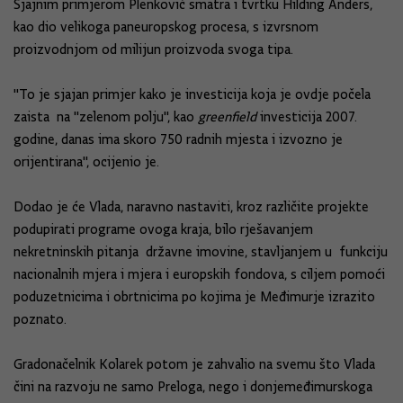
Sjajnim primjerom Plenković smatra i tvrtku Hilding Anders,
kao dio velikoga paneuropskog procesa, s izvrsnom
proizvodnjom od milijun proizvoda svoga tipa.
"To je sjajan primjer kako je investicija koja je ovdje počela
zaista na "zelenom polju", kao
greenfield
investicija 2007.
godine, danas ima skoro 750 radnih mjesta i izvozno je
orijentirana", ocijenio je.
Dodao je će Vlada, naravno nastaviti, kroz različite projekte
podupirati programe ovoga kraja, bilo rješavanjem
nekretninskih pitanja državne imovine, stavljanjem u funkciju
nacionalnih mjera i mjera i europskih fondova, s ciljem pomoći
poduzetnicima i obrtnicima po kojima je Međimurje izrazito
poznato.
Gradonačelnik Kolarek potom je zahvalio na svemu što Vlada
čini na razvoju ne samo Preloga, nego i donjemeđimurskoga