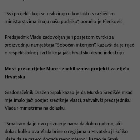
"Svi projekti koji se realiziraju u kontaktu s različitim
ministarstvima imaju našu podršku", poručio je Plenković.
Predsjednik Vlade zadovoljan je i posjetom tvrtki za
proizvodnju namještaja "Sobočan interijeri", kazavši da je riječ
o respektabilnoj tvrtki koja jača hrvatsku drvnu industriju.
Most preko rijeke Mure i zaobilaznica projekti za cijelu
Hrvatsku
Gradonačelnik Dražen Srpak kazao je da Mursko Središće nikad
nije imalo jači posjet središnje vlasti, zahvalivši predsjedniku
Vlade i ministrima na dolasku.
"Smatram da je ovo priznanje nama da dobro radimo, ali i
dokaz koliko ova Vlada brine o regijama u Hrvatskoj i koliko
ulaže da se razvoj događa ravnomjerno", kazao je Srpak.