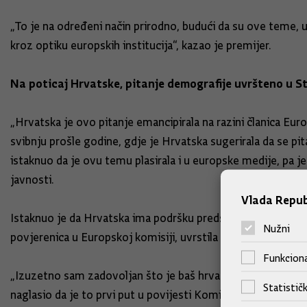
„To je na određeni način prirodno, budući da su ove teme, u
kroz optiku europskih institucija“, kazao je premijer.
Na poticaj Hrvatske, pitanje demografije uvršteno u S
„Hrvatska je ovo pitanje emancipirala na razini članica Eur
svibnju prošle godine, gdje je Hrvatska sugerirala da se pi
istaknuo da je ovu temu plasirala i u europske medije, pa 
javnosti.
Vlada Repub
Istaknuo je da Hrvatska ima podršku predsjednice Europske 
Nužni
povjerenica u Europskoj komisiji, uvrstila i tema demografi
Funkciona
„Izuzetno sam zadovoljan što je baš hrvatskoj članici Komi
Statističk
naglasio da je to prvi put u povijesti Komisija da jedan p