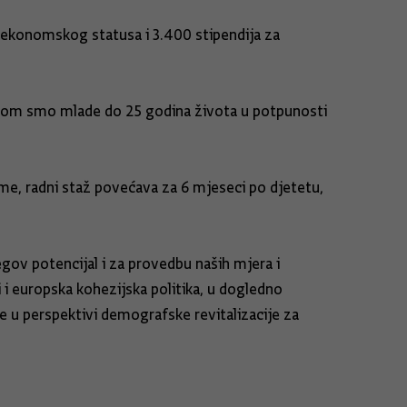
oekonomskog statusa i 3.400 stipendija za
jerom smo mlade do 25 godina života u potpunosti
me, radni staž povećava za 6 mjeseci po djetetu,
gov potencijal i za provedbu naših mjera i
 europska kohezijska politika, u dogledno
je u perspektivi demografske revitalizacije za