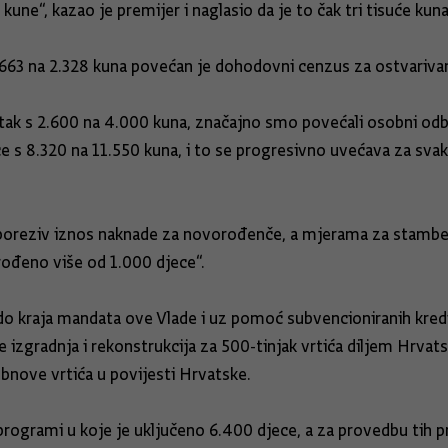
 kune“, kazao je premijer i naglasio da je to čak tri tisuće ku
1.663 na 2.328 kuna povećan je dohodovni cenzus za ostvarivan
s 2.600 na 4.000 kuna, značajno smo povećali osobni odbita
e s 8.320 na 11.550 kuna, i to se progresivno uvećava za svak
oporeziv iznos naknade za novorođenče, a mjerama za stamb
 rođeno više od 1.000 djece“.
e do kraja mandata ove Vlade i uz pomoć subvencioniranih kre
e izgradnja i rekonstrukcija za 500-tinjak vrtića diljem Hrvatsk
obnove vrtića u povijesti Hrvatske.
 programi u koje je uključeno 6.400 djece, a za provedbu tih 