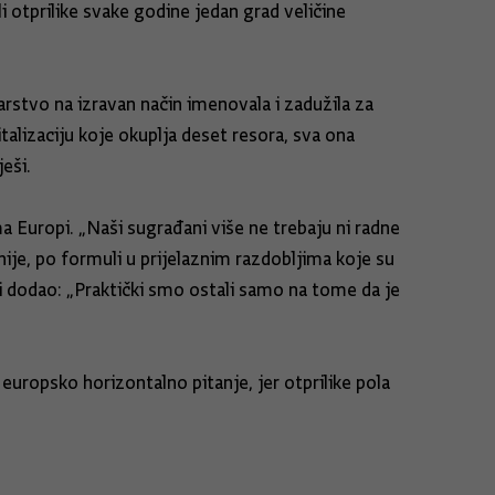
i otprilike svake godine jedan grad veličine
rstvo na izravan način imenovala i zadužila za
alizaciju koje okuplja deset resora, sva ona
eši.
 Europi. „Naši sugrađani više ne trebaju ni radne
ije, po formuli u prijelaznim razdobljima koje su
i dodao: „Praktički smo ostali samo na tome da je
europsko horizontalno pitanje, jer otprilike pola