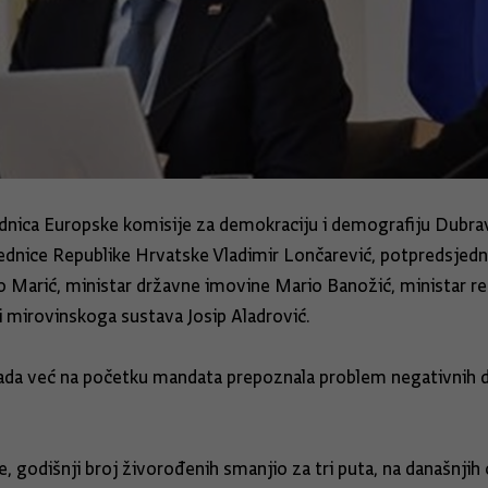
ednica Europske komisije za demokraciju i demografiju Dubravk
sjednice Republike Hrvatske Vladimir Lončarević, potpredsjedn
ko Marić, ministar državne imovine Mario Banožić, ministar r
i mirovinskoga sustava Josip Aladrović.
Vlada već na početku mandata prepoznala problem negativnih 
, godišnji broj živorođenih smanjio za tri puta, na današnjih 