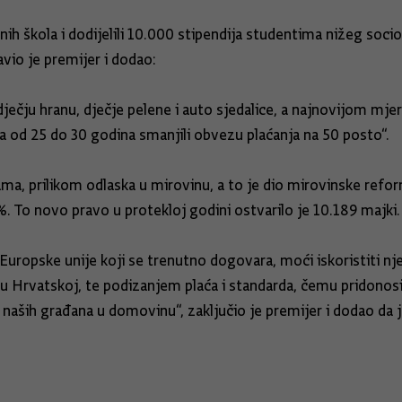
h škola i dodijelili 10.000 stipendija studentima nižeg soci
io je premijer i dodao:
dječju hranu, dječje pelene i auto sjedalice, a najnovijom m
 od 25 do 30 godina smanjili obvezu plaćanja na 50 posto“.
a, prilikom odlaska u mirovinu, a to je dio mirovinske refor
. To novo pravo u protekloj godini ostvarilo je 10.189 majki.
ropske unije koji se trenutno dogovara, moći iskoristiti nje
rvatskoj, te podizanjem plaća i standarda, čemu pridonosi i
k naših građana u domovinu“, zaključio je premijer i dodao da 