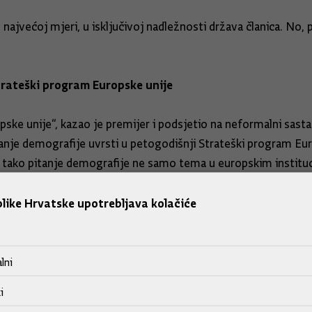
 najvećoj mjeri, u isključivoj nadležnosti država članica. No,
trateški program Europske unije
opske unije“, kazao je premijer i podsjetio na neformalni sas
tanje demografije uvrsti u petogodišnji Strateški program Eur
je tako pitanje demografije ne samo tema u europskim instituc
like Hrvatske upotrebljava kolačiće
komisije Ursule von der Leyen, te se pri izradi koncepcije no
je.
lni
sije pripalo mjesto potpredsjednice Komisije nadležne za dem
i
ovjerenik, odnosno povjerenica ima ovakvu nadležnost.