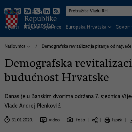
Vijesti
Najave
Sjednice
Europska Hrvatska
Govori i
Naslovnica
Demografska revitalizacija pitanje od najveć
Demografska revitalizacij
budućnost Hrvatske
Danas je u Banskim dvorima održana 7. sjednica Vije
Vlade Andrej Plenković.
31.01.2020.
video
foto
Ispiši