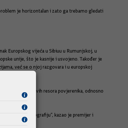
 problem je horizontalan i zato ga trebamo gledati
tanak Europskog vijeća u Sibiuu u Rumunjskoj, u
opske unije, što je kasnije i usvojeno. Također je
ijama, već se o njoj razgovara i u europskoj
vih portfelja i novih resora povjerenika, odnosno
okraciju i demografiju“, kazao je premijer i