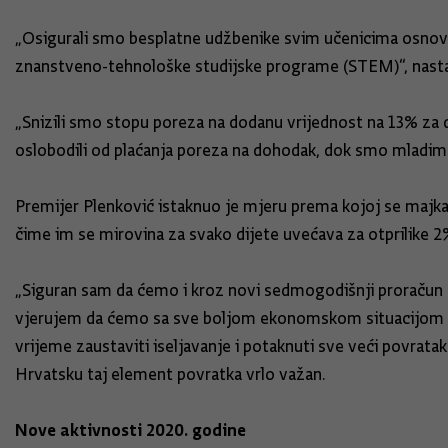
„Osigurali smo besplatne udžbenike svim učenicima osnovni
znanstveno-tehnološke studijske programe (STEM)“, nastav
„Snizili smo stopu poreza na dodanu vrijednost na 13% za 
oslobodili od plaćanja poreza na dohodak, dok smo mladima
Premijer Plenković istaknuo je mjeru prema kojoj se majkam
čime im se mirovina za svako dijete uvećava za otprilike 2%
„Siguran sam da ćemo i kroz novi sedmogodišnji proračun Eu
vjerujem da ćemo sa sve boljom ekonomskom situacijom u H
vrijeme zaustaviti iseljavanje i potaknuti sve veći povrata
Hrvatsku taj element povratka vrlo važan.
Nove aktivnosti 2020. godine