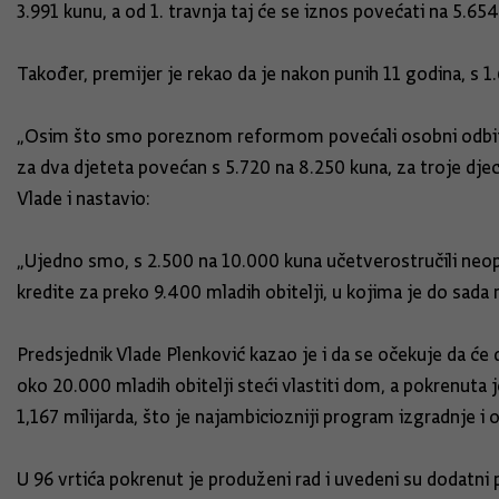
3.991 kunu, a od 1. travnja taj će se iznos povećati na 5.654
Također, premijer je rekao da je nakon punih 11 godina, s 
„Osim što smo poreznom reformom povećali osobni odbitak 
za dva djeteta povećan s 5.720 na 8.250 kuna, za troje djec
Vlade i nastavio:
„Ujedno smo, s 2.500 na 10.000 kuna učetverostručili ne
kredite za preko 9.400 mladih obitelji, u kojima je do sada
Predsjednik Vlade Plenković kazao je i da se očekuje da ć
oko 20.000 mladih obitelji steći vlastiti dom, a pokrenuta j
1,167 milijarda, što je najambiciozniji program izgradnje i 
U 96 vrtića pokrenut je produženi rad i uvedeni su dodatni