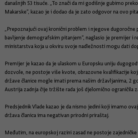
današnjih 53 tisuće. „To znači da mi godišnje gubimo preko 
Makarske“, kazao je i dodao da je zato odgovor na ovo pit
„Prepoznajući ovaj kronični problem i njegove dugoročne po
bavljenje demografskim pitanjem“, naglasio je premijer i r
ministarstva koja u okviru svoje nadležnosti mogu dati dopr
Premijer je kazao da je ulaskom u Europsku uniju dugogodi
dozvole, ne postoje više kvote, obrazovne kvalifikacije ko
države članice mogle imati prema našim državljanima, 2 god
Austrija zadnja čije tržište rada još djelomično ograničila z
Predsjednik Vlade kazao je da nismo jedini koji imamo ovaj 
država članica ima negativan prirodni priraštaj.
Međutim, na europskoj razini zasad ne postoje zajedničke p