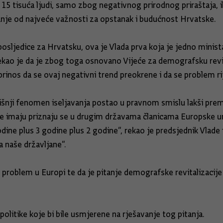
15 tisuća ljudi, samo zbog negativnog prirodnog priraštaja, il
anje od najveće važnosti za opstanak i budućnost Hrvatske.
sljedice za Hrvatsku, ova je Vlada prva koja je jedno minista
ekao je da je zbog toga osnovano Vijeće za demografsku revit
inos da se ovaj negativni trend preokrene i da se problem rij
šnji fenomen iseljavanja postao u pravnom smislu lakši prema
je imaju priznaju se u drugim državama članicama Europske un
ine plus 3 godine plus 2 godine“, rekao je predsjednik Vlade 
a naše državljane“.
problem u Europi te da je pitanje demografske revitalizacije 
olitike koje bi bile usmjerene na rješavanje tog pitanja.