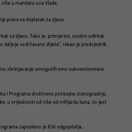
na više u mandatu ove Vlade.
je prava na doplatak za djecu.
k za djecu. Tako je, primjerice, osobni odbitak
o daljnje uzdržavano dijete“, rekao je predsjednik
eno zbrinjavanje omogućili smo subvencionirane
dita i Programa društveno poticajne stanogradnje,
e, u vrijednosti od više od milijardu kuna, to jest
programa zaposleno je 836 odgajatelja.