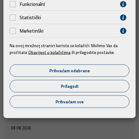
Funkcionalni
Statistički
Marketinški
Na ovoj mrežnoj stranici koriste se kolačići. Molimo Vas da
pročitate
Obavijest o kolačićima
ili prilagodite postavke.
Prihvaćam odabrane
Predsjednik Vlade Plenković na 29. Maratonu
lađa
Prilagodi
Predsjednik Vlade Andrej Plenković nazočit će startu
Prihvaćam sve
u subotu, 8.
utrke 29. Maratona lađa u Metkoviću,
kolovoza 2026. u 17 sati.
08.08.2026.