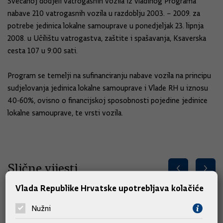
Svečanoj dodjeli vatrogasnih vozila iz vladinog Programa
nabave 210 vatrogasnih vozila u razdoblju 2003. – 2009. za
potrebe jedinica lokalne samouprave u ponedjeljak 23. lipnja
2008. u Učilištu vatrogastva, zaštite i spašavanja, Ksaverska
cesta 107 u 9:00 sati.
Program se temelji na sufinanciranju nabave vozila na principu
sudjelovanja jedinica lokalne samouprave i Vlade RH u iznosu
40-60%, ovisno o financijskoj sposobnosti pojedine jedinice
lokalne samouprave, te vrsti vozila.
Slične vijesti
Vlada Republike Hrvatske upotrebljava kolačiće
Nužni