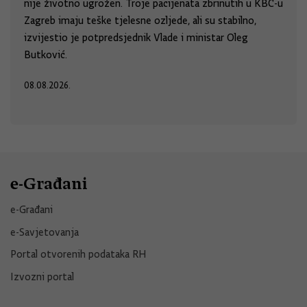
nije životno ugrožen. Troje pacijenata zbrinutih u KBC-u
Zagreb imaju teške tjelesne ozljede, ali su stabilno,
izvijestio je potpredsjednik Vlade i ministar Oleg
Butković.
08.08.2026.
e-Građani
e-Građani
e-Savjetovanja
Portal otvorenih podataka RH
Izvozni portal