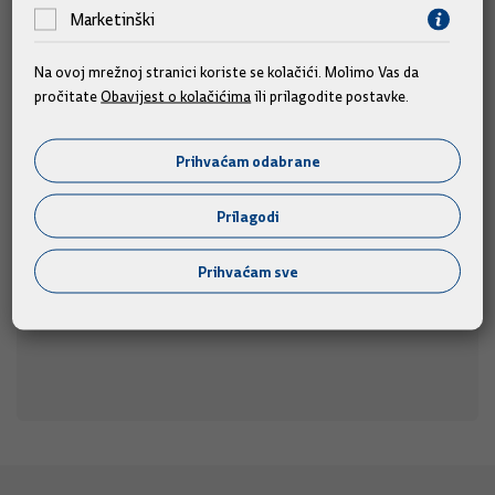
Marketinški
Na ovoj mrežnoj stranici koriste se kolačići. Molimo Vas da
Predsjednik Vlade Plenković na 311. Sinjskoj
pročitate
Obavijest o kolačićima
ili prilagodite postavke.
alci
Prihvaćam odabrane
Predsjednik Vlade Andrej Plenković prisustvovat će 311.
u nedjelju, 9. kolovoza 2026.
Sinjskoj alci,
Prilagodi
09.08.2026.
Prihvaćam sve