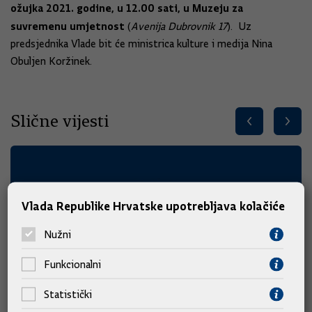
ožujka 2021. godine, u 12.00 sati, u Muzeju za
suvremenu umjetnost
(
Avenija Dubrovnik 17
). Uz
predsjednika Vlade bit će ministrica kulture i medija Nina
Obuljen Koržinek.
Slične vijesti
Vlada Republike Hrvatske upotrebljava kolačiće
Nužni
Funkcionalni
Statistički