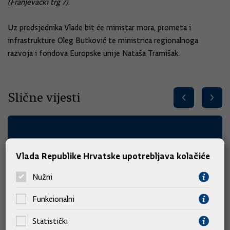
(Franjevački trg 7)
.
Uz predsjednika Vlade bit će ministar mora, prometa i
infrastrukture Oleg Butković te ministrica regionalnoga
razvoja i fondova Europske unije Nataša Tramišak.
Slične vijesti
Vlada Republike Hrvatske upotrebljava kolačiće
Nužni
Funkcionalni
Statistički