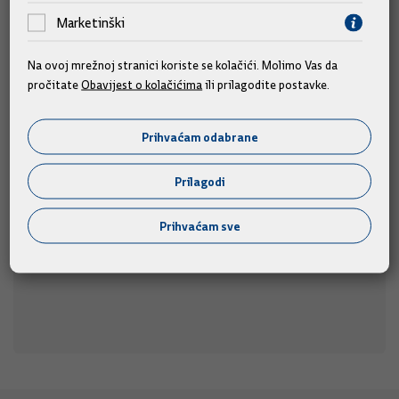
Marketinški
Na ovoj mrežnoj stranici koriste se kolačići. Molimo Vas da
pročitate
Obavijest o kolačićima
ili prilagodite postavke.
Predsjednik Vlade Plenković na 311. Sinjskoj
alci
Prihvaćam odabrane
Predsjednik Vlade Andrej Plenković prisustvovat će 311.
u nedjelju, 9. kolovoza 2026.
Sinjskoj alci,
Prilagodi
09.08.2026.
Prihvaćam sve