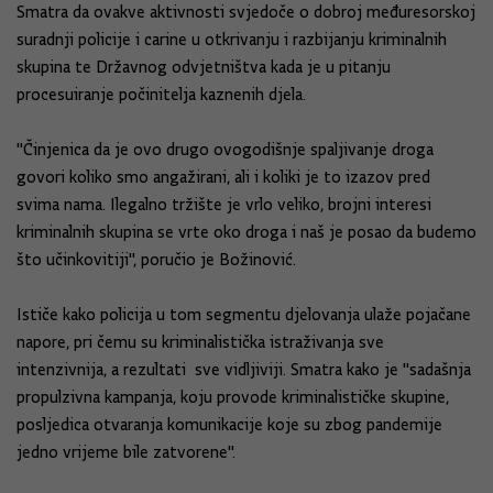
Smatra da ovakve aktivnosti svjedoče o dobroj međuresorskoj
suradnji policije i carine u otkrivanju i razbijanju kriminalnih
skupina te Državnog odvjetništva kada je u pitanju
procesuiranje počinitelja kaznenih djela.
"Činjenica da je ovo drugo ovogodišnje spaljivanje droga
govori koliko smo angažirani, ali i koliki je to izazov pred
svima nama. Ilegalno tržište je vrlo veliko, brojni interesi
kriminalnih skupina se vrte oko droga i naš je posao da budemo
što učinkovitiji", poručio je Božinović.
Ističe kako policija u tom segmentu djelovanja ulaže pojačane
napore, pri čemu su kriminalistička istraživanja sve
intenzivnija, a rezultati sve vidljiviji. Smatra kako je "sadašnja
propulzivna kampanja, koju provode kriminalističke skupine,
posljedica otvaranja komunikacije koje su zbog pandemije
jedno vrijeme bile zatvorene".