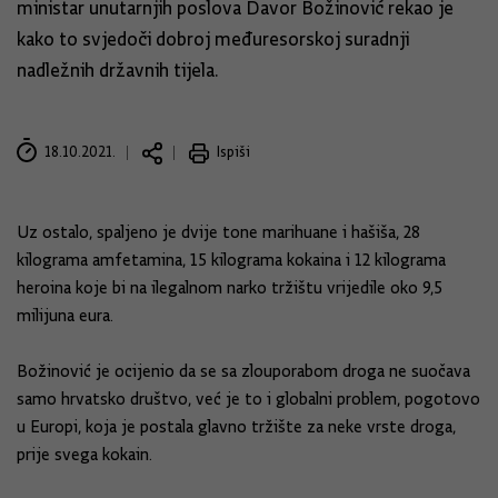
ministar unutarnjih poslova Davor Božinović rekao je
kako to svjedoči dobroj međuresorskoj suradnji
nadležnih državnih tijela.
18.10.2021.
Ispiši
Uz ostalo, spaljeno je dvije tone marihuane i hašiša, 28
kilograma amfetamina, 15 kilograma kokaina i 12 kilograma
heroina koje bi na ilegalnom narko tržištu vrijedile oko 9,5
milijuna eura.
Božinović je ocijenio da se sa zlouporabom droga ne suočava
samo hrvatsko društvo, već je to i globalni problem, pogotovo
u Europi, koja je postala glavno tržište za neke vrste droga,
prije svega kokain.