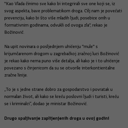
"Kao Vlada činimo sve kako bi integrirali sve one koji se, iz
svog aspekta, bave problematikom droga. Cilj nam je povećati
prevenciju, kako bi što više mladih ljudi, posebice onih u
formativnim godinama, odvukli od ovoga zla", rekao je
Božinović.
Na upit novinara o posljednjem uhićenju "mule" s
krijumčarenom drogom u zagrebačkoj zračnoj luci Božinović
je rekao kako nema puno više detalja, ali kako je i to uhićenje
povezano s činjenicom da su se otvorile interkontientalne
zračne linije.
„To je s jedne strane dobro za gospodarstvo i povratak u
normalan život, ali kako se kreću poslovni ljudi i turisti, kreću
se i kriminalci“, dodao je ministar Božinović.
Drugo spaljivanje zaplijenjenih droga u ovoj godini