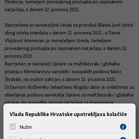
Direkcije, temeljem provedenog postupka po raspisanom
natječaju, s danom 22. prosinca 2021.
Razriješena je ravnateljica Ureda za protokol Blanka Jurić-Jerbić
zbog isteka mandata s danom 21. prosinca 2021., a Damir
Vlajčević imenovan je ravnateljem Ureda, temeljem
provedenog postupka po raspisanom natječaju, s danom 22.
prosinca 2021.
Razriješen je ravnatelj Uprave za multilateralu i globalna
pitanja u Ministarstvu vanjskih i europskih poslova Mato
Škrabalo, na osobni zahtjev, s danom 31. prosinca 2021.
Državnom službeniku Sebastianu Rogaču dano je ovlaštenje za
obavljanje poslova ravnatelja Uprave za multilateralu i globalna
pitanja, do provedbe javnog natječaja za imenovanje
ravnatelja Uprave, s danom 1. siječnja 2022., a najduže do šest
Vlada Republike Hrvatske upotrebljava kolačiće
mjeseci.
Nužni
Sebastianu Rogaču povučeno je ovlaštenje za obavljanje