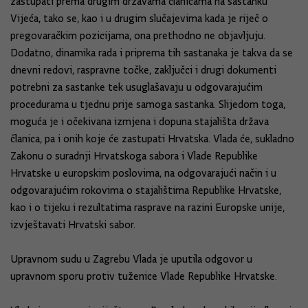
zastupati prema drugim državama članicama na sastanku
Vijeća, tako se, kao i u drugim slučajevima kada je riječ o
pregovaračkim pozicijama, ona prethodno ne objavljuju.
Dodatno, dinamika rada i priprema tih sastanaka je takva da se
dnevni redovi, raspravne točke, zaključci i drugi dokumenti
potrebni za sastanke tek usuglašavaju u odgovarajućim
procedurama u tjednu prije samoga sastanka. Slijedom toga,
moguća je i očekivana izmjena i dopuna stajališta država
članica, pa i onih koje će zastupati Hrvatska. Vlada će, sukladno
Zakonu o suradnji Hrvatskoga sabora i Vlade Republike
Hrvatske u europskim poslovima, na odgovarajući način i u
odgovarajućim rokovima o stajalištima Republike Hrvatske,
kao i o tijeku i rezultatima rasprave na razini Europske unije,
izvještavati Hrvatski sabor.
Upravnom sudu u Zagrebu Vlada je uputila odgovor u
upravnom sporu protiv tuženice Vlade Republike Hrvatske.