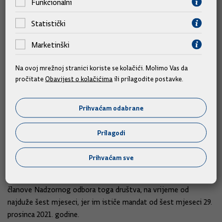
Funkcionalni
poslova glavnog tajnika Ministarstva vanjskih i europskih
poslova, radi odlaska na novi položaj, s danom 31. prosinca
Statistički
2021. Državnoj službenici Nevenki Cujzek dano je ovlaštenje
za obavljanje poslova glavne tajnice toga Ministarstva, s
Marketinški
danom 1. siječnja 2022. do provedbe javnog natječaja za
imenovanje glavnog tajnika, a najduže do šest mjeseci.
Na ovoj mrežnoj stranici koriste se kolačići. Molimo Vas da
pročitate
Obavijest o kolačićima
ili prilagodite postavke.
Tomislav Milunović imenovan je članom Upravnog vijeća
Središnjeg registra osiguranika, koji se imenuje na prijedlog
Prihvaćam odabrane
ministra nadležnog za mirovinski sustav, umjesto dosadašnjeg
člana koji je preminuo.
Prilagodi
Donesen je Zaključak kojim se predlaže Skupštini društva
Prihvaćam sve
Hrvatski operater tržišta energije d.o.o. izbor Darija
Matanovića, Marina Vukovića i dr.sc. Marijane Čižmešije za
članove Nadzornog odbora toga društva, na vrijeme od
najduže šest mjeseci, jer im ističe mandat od šest mjeseci 29.
prosinca 2021. godine.