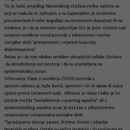
To je, kaže, prijedlog Nacionalnog stožera civilne zaštite za
koji se nada da će zaživjeti, a na županijskim je stožerima
procjena hoće li neke događaje na otvorenom dopuštati ili ne.
Istaknuo je i da je iznimno zadovoljan što je jučer Ustavni sud
ocijenio uvođenje covid potvrda u zdravstveni i sustav
socijalne skrbi "primjerenom i mjerom koja nije
diskriminatorna”.
Rekao je i da nije nikakav problem obrazložiti odluke Stožera,
da obrazloženja već postoje i da su utemeljena na
epidemiološkoj struci.
Očitovanje Vlade o uvođenju COVID potvrda u
javnom sektoru je, kaže Beroš, spremno i ići će danas ili sutra
ujutro prema Ustavnom sudu. Ministar je rekao i kako je to
pitanje možda "kompleksnije s pravnog aspekta", ali s
epidemiološkog aspekta stvar je ista kao u zdravstvenim
ustanovama i ustanovama socijalne skrbi.
"Sprječavamo širenje zaraze, štitimo živote i zdravlje
hrvatskih građana. Detalji su nešto drugačiji i dozvoljavam da