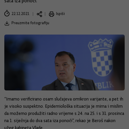
sata iza ponoći.
22.12.2021.
Ispiši
Preuzmite fotografiju
“Imamo verificirano osam slučajeva omikron varijante, a pet ih
je visoko suspektno. Epidemiološka situacija je mirna i mislim
da možemo produžiti radno vrijeme s 24. na 25. i s 31. prosinca
na 1. siječnja do dva sata iza ponoći”, rekao je Beroš nakon
užeg kabineta Vlade.