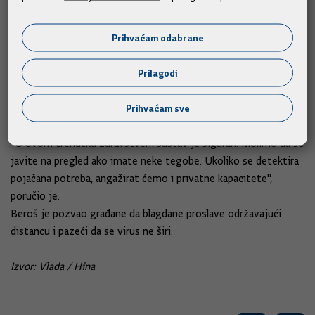
na to je utrošeno četiri milijarde i 439 milijuna kuna.
Poruka građanima: Ne odgađajte preglede tijekom
epidemije
Prihvaćam odabrane
Ministar je rekao i kako njegov najveći strah nije financijski
Prilagodi
aspekt epidemije, već suočavanje s povećanim
brojem mentalnih i onkoloških bolesti jednom kada epidemija
Prihvaćam sve
počinje slabjeti. Stoga je poručio svim građanima da ne
odgađaju preglede.
"U ovom trenutku zdravstveni sustav je siguran. Molimo da se
javite na pregled ako imate neke tegobe. Ukoliko se detektira
pojačana potreba, angažirat ćemo i privatne kapacitete",
poručio je.
Beroš je pozvao građane da blagdane proslave održavajući
distancu i pazeći da se virus ne širi.
Izvor: Vlada / Hina