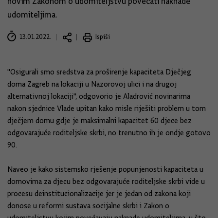
novim Zakonom o udomiteljstvu povećati naknade
udomiteljima.
13.01.2022.
Ispiši
"Osigurali smo sredstva za proširenje kapaciteta Dječjeg
doma Zagreb na lokaciji u Nazorovoj ulici i na drugoj
alternativnoj lokaciji", odgovorio je Aladrović novinarima
nakon sjednice Vlade upitan kako misle riješiti problem u tom
dječjem domu gdje je maksimalni kapacitet 60 djece bez
odgovarajuće roditeljske skrbi, no trenutno ih je ondje gotovo
90.
Naveo je kako sistemsko rješenje popunjenosti kapaciteta u
domovima za djecu bez odgovarajuće roditeljske skrbi vide u
procesu deinstitucionalizacije jer je jedan od zakona koji
donose u reformi sustava socijalne skrbi i Zakon o