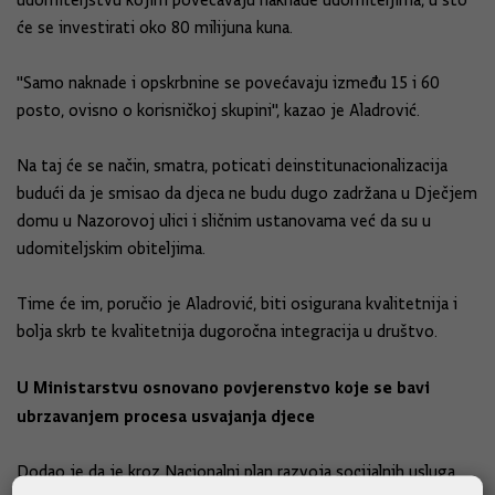
udomiteljstvu kojim povećavaju naknade udomiteljima, u što
će se investirati oko 80 milijuna kuna.
"Samo naknade i opskrbnine se povećavaju između 15 i 60
posto, ovisno o korisničkoj skupini", kazao je Aladrović.
Na taj će se način, smatra, poticati deinstitunacionalizacija
budući da je smisao da djeca ne budu dugo zadržana u Dječjem
domu u Nazorovoj ulici i sličnim ustanovama već da su u
udomiteljskim obiteljima.
Time će im, poručio je Aladrović, biti osigurana kvalitetnija i
bolja skrb te kvalitetnija dugoročna integracija u društvo.
U Ministarstvu osnovano povjerenstvo koje se bavi
ubrzavanjem procesa usvajanja djece
Dodao je da je kroz Nacionalni plan razvoja socijalnih usluga