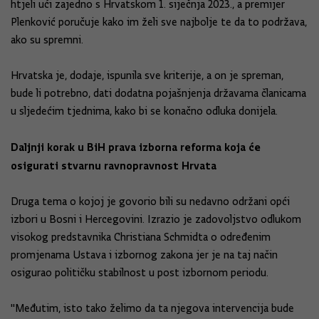
htjeli ući zajedno s Hrvatskom 1. siječnja 2023., a premijer
Plenković poručuje kako im želi sve najbolje te da to podržava,
ako su spremni.
Hrvatska je, dodaje, ispunila sve kriterije, a on je spreman,
bude li potrebno, dati dodatna pojašnjenja državama članicama
u sljedećim tjednima, kako bi se konačno odluka donijela.
Daljnji korak u BiH prava izborna reforma koja će
osigurati stvarnu ravnopravnost Hrvata
Druga tema o kojoj je govorio bili su nedavno održani opći
izbori u Bosni i Hercegovini. Izrazio je zadovoljstvo odlukom
visokog predstavnika Christiana Schmidta o određenim
promjenama Ustava i izbornog zakona jer je na taj način
osigurao političku stabilnost u post izbornom periodu.
"Međutim, isto tako želimo da ta njegova intervencija bude