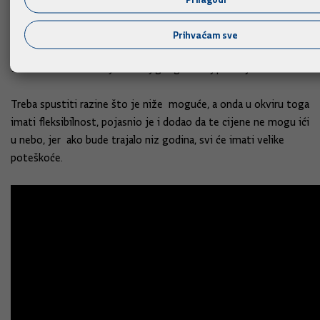
No, upozorio je, to pitanje Europska unija mora riješiti
zajednički, jer inače će biti prevelike razlike u tome koliko je
Prihvaćam sve
tko spreman i koliko tko može intervenirati, a nije nebitno ni
to što nisu sve zemlje u istoj geografskoj poziciji.
Treba spustiti razine što je niže moguće, a onda u okviru toga
imati fleksibilnost, pojasnio je i dodao da te cijene ne mogu ići
u nebo, jer ako bude trajalo niz godina, svi će imati velike
poteškoće.