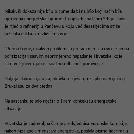
Nikakvih dokaza nije bilo o tome da bi na bilo koji način bila
ugrožena energetska sigurnost i opskrba naftom Srbije, kada
je riječ o rafineriji u Pančevu u koju već desetljećima stiže
različita nafta iz različitih izvora.
"Prema tome, nikakvih problema u preradi nema, a ovo je jedna
politizacija i sasvim neprimjereno napadanje Hrvatske, koje
sam već jučer i jutros snažno odbacio", poručio je.
Daljnja elaboracija o zajedničkom rješenju za plin na Vijeću u
Bruxellesu za dva tjedna
Na sastanku je bilo riječi i o širem kontekstu energetske
situacije.
Hrvatska je zadovoljna što je predsjednica Europske komisije,
nakon niza apela ministara energetike, poslala pismo liderima u