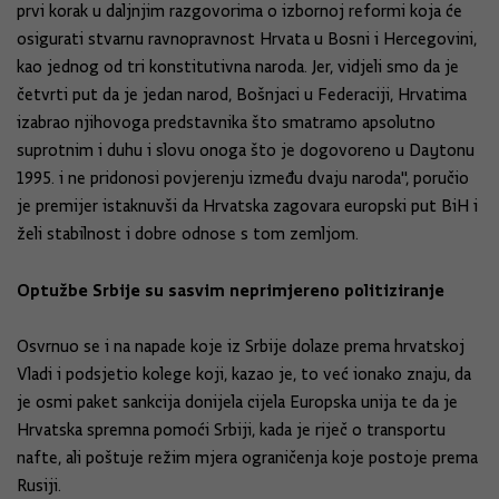
prvi korak u daljnjim razgovorima o izbornoj reformi koja će
osigurati stvarnu ravnopravnost Hrvata u Bosni i Hercegovini,
kao jednog od tri konstitutivna naroda. Jer, vidjeli smo da je
četvrti put da je jedan narod, Bošnjaci u Federaciji, Hrvatima
izabrao njihovoga predstavnika što smatramo apsolutno
suprotnim i duhu i slovu onoga što je dogovoreno u Daytonu
1995. i ne pridonosi povjerenju između dvaju naroda", poručio
je premijer istaknuvši da Hrvatska zagovara europski put BiH i
želi stabilnost i dobre odnose s tom zemljom.
Optužbe Srbije su sasvim neprimjereno politiziranje
Osvrnuo se i na napade koje iz Srbije dolaze prema hrvatskoj
Vladi i podsjetio kolege koji, kazao je, to već ionako znaju, da
je osmi paket sankcija donijela cijela Europska unija te da je
Hrvatska spremna pomoći Srbiji, kada je riječ o transportu
nafte, ali poštuje režim mjera ograničenja koje postoje prema
Rusiji.