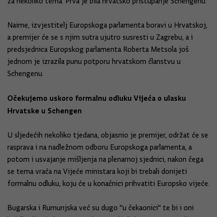
za nekoliko tema. Prva je bila hrvatsko pristupanje Schengenu.
Naime, izvjestitelj Europskoga parlamenta boravi u Hrvatskoj,
a premijer će se s njim sutra ujutro susresti u Zagrebu, a i
predsjednica Europskog parlamenta Roberta Metsola još
jednom je izrazila punu potporu hrvatskom članstvu u
Schengenu.
Očekujemo uskoro formalnu odluku Vijeća o ulasku
Hrvatske u Schengen
U sljedećih nekoliko tjedana, objasnio je premijer, održat će se
rasprava i na nadležnom odboru Europskoga parlamenta, a
potom i usvajanje mišljenja na plenarnoj sjednici, nakon čega
se tema vraća na Vijeće ministara koji bi trebali donijeti
formalnu odluku, koju će u konačnici prihvatiti Europsko vijeće.
Bugarska i Rumunjska već su dugo "u čekaonici" te bi i oni