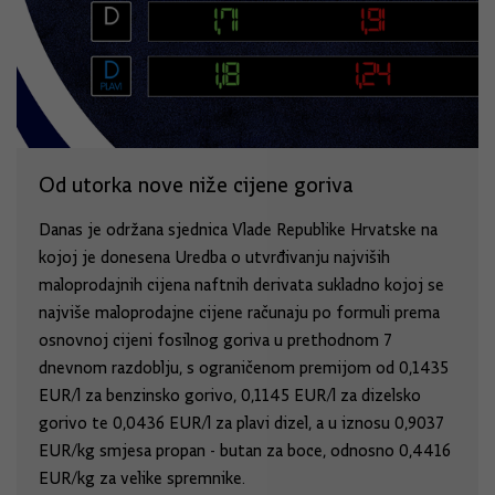
Od utorka nove niže cijene goriva
Danas je održana sjednica Vlade Republike Hrvatske na
kojoj je donesena Uredba o utvrđivanju najviših
maloprodajnih cijena naftnih derivata sukladno kojoj se
najviše maloprodajne cijene računaju po formuli prema
osnovnoj cijeni fosilnog goriva u prethodnom 7
dnevnom razdoblju, s ograničenom premijom od 0,1435
EUR/l za benzinsko gorivo, 0,1145 EUR/l za dizelsko
gorivo te 0,0436 EUR/l za plavi dizel, a u iznosu 0,9037
EUR/kg smjesa propan - butan za boce, odnosno 0,4416
EUR/kg za velike spremnike.