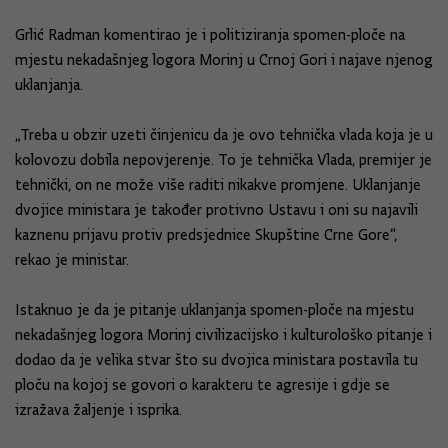
Grlić Radman komentirao je i politiziranja spomen-ploče na
mjestu nekadašnjeg logora Morinj u Crnoj Gori i najave njenog
uklanjanja.
„Treba u obzir uzeti činjenicu da je ovo tehnička vlada koja je u
kolovozu dobila nepovjerenje. To je tehnička Vlada, premijer je
tehnički, on ne može više raditi nikakve promjene. Uklanjanje
dvojice ministara je također protivno Ustavu i oni su najavili
kaznenu prijavu protiv predsjednice Skupštine Crne Gore“,
rekao je ministar.
Istaknuo je da je pitanje uklanjanja spomen-ploče na mjestu
nekadašnjeg logora Morinj civilizacijsko i kulturološko pitanje i
dodao da je velika stvar što su dvojica ministara postavila tu
ploču na kojoj se govori o karakteru te agresije i gdje se
izražava žaljenje i isprika.