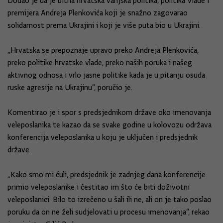
Dodao je da je bitna hrvatska vanjska politika, politika Vlade i
premijera Andreja Plenkovića koji je snažno zagovarao
solidarnost prema Ukrajini i koji je više puta bio u Ukrajini.
„Hrvatska se prepoznaje upravo preko Andreja Plenkovića,
preko politike hrvatske vlade, preko naših poruka i našeg
aktivnog odnosa i vrlo jasne politike kada je u pitanju osuda
ruske agresije na Ukrajinu“, poručio je.
Komentirao je i spor s predsjednikom države oko imenovanja
veleposlanika te kazao da se svake godine u kolovozu održava
konferencija veleposlanika u koju je uključen i predsjednik
države.
„Kako smo mi čuli, predsjednik je zadnjeg dana konferencije
primio veleposlanike i čestitao im što će biti doživotni
veleposlanici. Bilo to izrečeno u šali ili ne, ali on je tako poslao
poruku da on ne želi sudjelovati u procesu imenovanja“, rekao