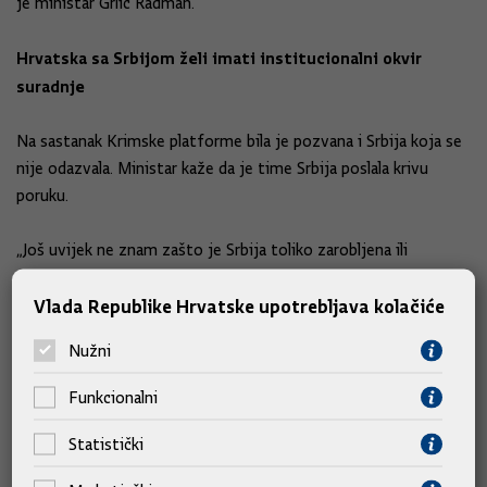
je ministar Grlić Radman.
Hrvatska sa Srbijom želi imati institucionalni okvir
suradnje
Na sastanak Krimske platforme bila je pozvana i Srbija koja se
nije odazvala. Ministar kaže da je time Srbija poslala krivu
poruku.
„Još uvijek ne znam zašto je Srbija toliko zarobljena ili
"ušančena" u jednu poziciju neodređivanja, iako se kroz ovaj
Vlada Republike Hrvatske upotrebljava kolačiće
postupak zapravo odredila“, rekao je i dodao da jedino
Bjelorusija i Srbija nisu osudile rusku agresiju na Ukrajinu.
Nužni
„Mi razumijemo zašto Bjelorusija nije to učinila, ali je nejasno
Funkcionalni
zašto to nije učinila Srbija koje je na Zapadnom Balkanu i koja
želi postati članica Europske unije“, kazao je dodavši da se
Statistički
Srbija mora odrediti na kojoj je strani.