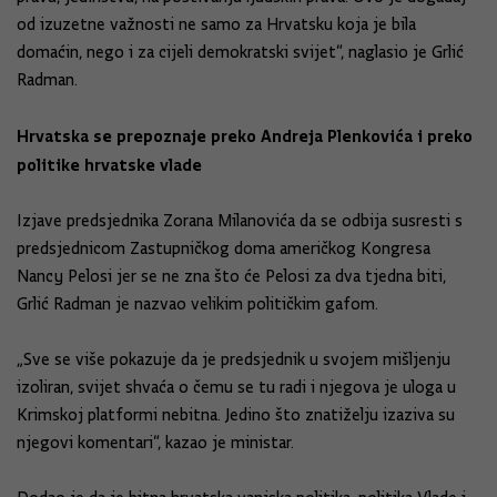
od izuzetne važnosti ne samo za Hrvatsku koja je bila
domaćin, nego i za cijeli demokratski svijet“, naglasio je Grlić
Radman.
Hrvatska se prepoznaje preko Andreja Plenkovića i preko
politike hrvatske vlade
Izjave predsjednika Zorana Milanovića da se odbija susresti s
predsjednicom Zastupničkog doma američkog Kongresa
Nancy Pelosi jer se ne zna što će Pelosi za dva tjedna biti,
Grlić Radman je nazvao velikim političkim gafom.
„Sve se više pokazuje da je predsjednik u svojem mišljenju
izoliran, svijet shvaća o čemu se tu radi i njegova je uloga u
Krimskoj platformi nebitna. Jedino što znatiželju izaziva su
njegovi komentari“, kazao je ministar.