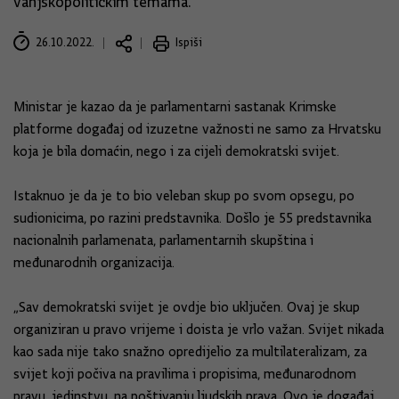
vanjskopolitičkim temama.
26.10.2022.
Ispiši
Ministar je kazao da je parlamentarni sastanak Krimske
platforme događaj od izuzetne važnosti ne samo za Hrvatsku
koja je bila domaćin, nego i za cijeli demokratski svijet.
Istaknuo je da je to bio veleban skup po svom opsegu, po
sudionicima, po razini predstavnika. Došlo je 55 predstavnika
nacionalnih parlamenata, parlamentarnih skupština i
međunarodnih organizacija.
„Sav demokratski svijet je ovdje bio uključen. Ovaj je skup
organiziran u pravo vrijeme i doista je vrlo važan. Svijet nikada
kao sada nije tako snažno opredijelio za multilateralizam, za
svijet koji počiva na pravilima i propisima, međunarodnom
pravu, jedinstvu, na poštivanju ljudskih prava. Ovo je događaj